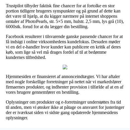
Trustpilot tilbyder faktisk fine chancer for at fortolke en stor
portion tidligere brugeres synspunkter og på grund af dette kan
det være til hjælp, at du kigger nærmere på internet shoppens
omtaler af PhotoPearls, str. 5×5 mm, hulstr. 2,5 mm, lys grå (10),
6000stk. forud for at du lægger din bestilling.
Facebook resulterer i tilsvarende ganske passende chancer for at
få indsigt i online virksomhedens kundefokus. Desuden møder
vi en del e-handler hvor kunder kan publicere en kritik af deres
køb, som lige så vel må drages fordel af til at bedømme
kundernes tilfredshed.
Hjemmesiden er finansieret af annonceindtægter. Vi har aftaler
med nogle forskellige forretninger på nettet når vi markedsfører
firmaernes produkter, og indhenter provision i tilfælde af at en af
vores brugere gennemfører en bestilling.
Oplysninger om produkter og e-forretninger understøttes fra tid
til anden, men vi ønsker ikke at påtage os ansvaret for justeringer
der er iværksat siden vi sidste gang opdaterede hjemmesidens
oplysninger.