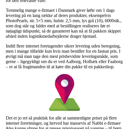
for den relevante vare.
Temmelig mange e-firmaer i Danmark giver løfte om 1 dags
levering på en lang række af deres produkter, eksempelvis
PhotoPearls, str. 5×5 mm, hulstr. 2,5 mm, lys grå (10), 6000stk.,
som dog står og falder med at bestillingen realiseres før et
nøjagtigt tidspunkt, så de garanteret kan nå at få pakken skippet
afsted inden logistikmedarbejderne drager hjemad.
Indtil flere internet foretagender sikrer levering uden beregning,
men i mange tilfælde kun hvis man bestiller for en fastsat pris. I
øvrigt må man tage den mest prisbevidste leveringsmåde, som
gerne – ligegyldigt om du er ved Aalborg, Holbæk eller Faaborg
– er at få fragtmanden til at køre din pakke til en pakkeshop.
Det er jo ret så praktisk for alle at sammenligne priser på flere
internet forretninger, og herved har massevis af Nabbi e-firmaer
ikke kunne slippe for at presse prisniveauet på varerne – til børn