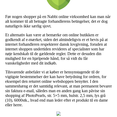
Før nogen shopper på en Nabbi online virksomhed kan man når
alt kommer til alt betragte forhandlerens betingelser, det er dog
naturligvis ikke særlig sjovt.
Et alternativ kan være at bemærke om online butikken er
godkendt af e-mærket, siden det almindeligvis er et bevis på at
internet forhandleren respekterer dansk lovgivning, foruden at
internet shoppen undertiden revideres af specialister som har
nøje kendskab til de gældende regler. Dette er desuden din
mulighed for en hjælpende hånd, for så vidt du får
vanskeligheder med dit indkøb.
Tilsvarende anbefaler vi at køber er hensynstagende til de
vigtigste bestemmelser der kan have betydning for ordren, for
eksempel den returret online webshoppen benytter. I den
sammenhæng er det samtidig relevant, at man permanent bevarer
sin faktura e-mail, således man en anden gang kan påvise sin
shopping af PhotoPearls, str. 5×5 mm, hulstr. 2,5 mm, lys grå
(10), 6000stk., hvad end man leder efter et produkt til en dame
eller herre.