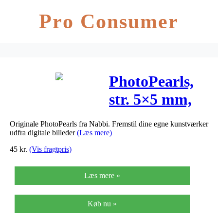
Pro Consumer
PhotoPearls,
str. 5×5 mm,
hulstr. 2,5
Originale PhotoPearls fra Nabbi. Fremstil dine egne kunstværker
mm, lys grå
udfra digitale billeder
(Læs mere)
(10), 6000stk.
45
kr.
(Vis fragtpris)
Læs mere »
Køb nu »