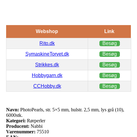
Webshop
Link
Rito.dk
Besøg
SymaskineTorvet.dk
Besøg
Strikkes.dk
Besøg
Hobbygarn.dk
Besøg
CCHobby.dk
Besøg
Navn:
PhotoPearls, str. 5×5 mm, hulstr. 2,5 mm, lys grå (10),
6000stk.
Kategori:
Rørperler
Producent:
Nabbi
Varenummer:
75510