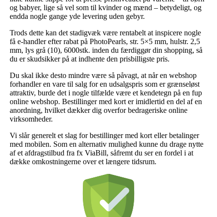
og babyer, lige så vel som til kvinder og mænd – betydeligt, og
endda nogle gange yde levering uden gebyr.
Trods dette kan det stadigvæk være rentabelt at inspicere nogle
få e-handler efter rabat på PhotoPearls, str. 5×5 mm, hulstr. 2,5
mm, lys grå (10), 6000stk. inden du færdiggør din shopping, så
du er skudsikker på at indhente den prisbilligste pris.
Du skal ikke desto mindre være så påvagt, at når en webshop
forhandler en vare til salg for en udsalgspris som er grænseløst
attraktiv, burde det i nogle tilfælde være et kendetegn på en fup
online webshop. Bestillinger med kort er imidlertid en del af en
anordning, hvilket dækker dig overfor bedrageriske online
virksomheder.
Vi slår generelt et slag for bestillinger med kort eller betalinger
med mobilen. Som en alternativ mulighed kunne du drage nytte
af et afdragstilbud fra fx ViaBill, såfremt du ser en fordel i at
dække omkostningerne over et længere tidsrum.