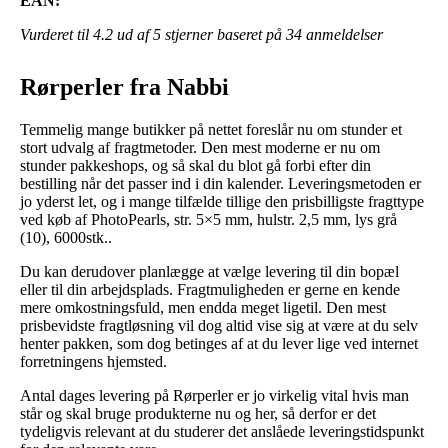
EAN:
Vurderet til
4.2
ud af 5 stjerner baseret på
34
anmeldelser
Rørperler fra Nabbi
Temmelig mange butikker på nettet foreslår nu om stunder et
stort udvalg af fragtmetoder. Den mest moderne er nu om
stunder pakkeshops, og så skal du blot gå forbi efter din
bestilling når det passer ind i din kalender. Leveringsmetoden er
jo yderst let, og i mange tilfælde tillige den prisbilligste fragttype
ved køb af PhotoPearls, str. 5×5 mm, hulstr. 2,5 mm, lys grå
(10), 6000stk..
Du kan derudover planlægge at vælge levering til din bopæl
eller til din arbejdsplads. Fragtmuligheden er gerne en kende
mere omkostningsfuld, men endda meget ligetil. Den mest
prisbevidste fragtløsning vil dog altid vise sig at være at du selv
henter pakken, som dog betinges af at du lever lige ved internet
forretningens hjemsted.
Antal dages levering på Rørperler er jo virkelig vital hvis man
står og skal bruge produkterne nu og her, så derfor er det
tydeligvis relevant at du studerer det anslåede leveringstidspunkt