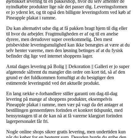
øjeblikket levering til en pakkeshop, hvor du selv afhenter de
nyindkøbte produkter lige når det passer dig. Leveringsformen
er jo yderst let, og tit også den billigste leveringsform ved køb af
Pineapple plakat i ramme.
Du kan alternativt udse dig at få pakken bragt hjem til dig eller
til hvor du arbejder. Fragtmuligheden er af og til en anelse
dyrere, men derudover super overkommelig. Den mest
prisbevidste leveringsmulighed kan ikke benægtes at være at du
selv henter varerne, men den løsning betinges af at du fysisk
befinder dig lige ved internet shoppens lager.
Antal dages levering på Bolig || Dekoration || Galleri er jo super
afgørende såfremt du mangler din ordre om kort tid, så af den
grund er det fuldkommen fornuftigt at du besigtiger den
estimerede leveringstid ved det aktuelle produkt.
En lang række e-forhandlere stiller garanti om dag-til-dag
levering på mange af shoppens produkter, eksempelvis
Pineapple plakat i ramme, men vær på vagt da det antager at
bestillingen gennemføres forinden et konkret tidspunkt, med
hensynstagen til at de kan nå at få varerne klargjort forinden
lagerpersonalet får fri.
Nogle online shops sikrer gratis levering, men undertiden kun
når du køber for en bestemt sum. Desuden burde du gribe den