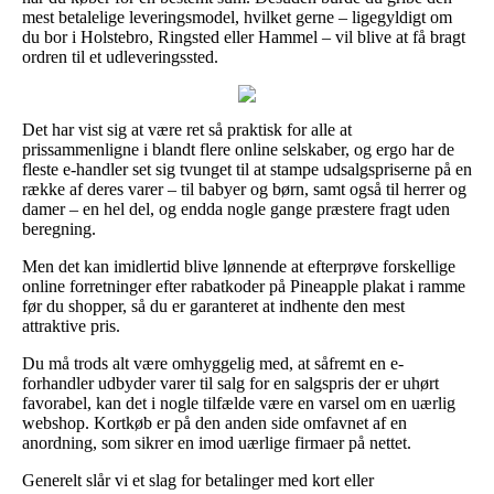
mest betalelige leveringsmodel, hvilket gerne – ligegyldigt om
du bor i Holstebro, Ringsted eller Hammel – vil blive at få bragt
ordren til et udleveringssted.
Det har vist sig at være ret så praktisk for alle at
prissammenligne i blandt flere online selskaber, og ergo har de
fleste e-handler set sig tvunget til at stampe udsalgspriserne på en
række af deres varer – til babyer og børn, samt også til herrer og
damer – en hel del, og endda nogle gange præstere fragt uden
beregning.
Men det kan imidlertid blive lønnende at efterprøve forskellige
online forretninger efter rabatkoder på Pineapple plakat i ramme
før du shopper, så du er garanteret at indhente den mest
attraktive pris.
Du må trods alt være omhyggelig med, at såfremt en e-
forhandler udbyder varer til salg for en salgspris der er uhørt
favorabel, kan det i nogle tilfælde være en varsel om en uærlig
webshop. Kortkøb er på den anden side omfavnet af en
anordning, som sikrer en imod uærlige firmaer på nettet.
Generelt slår vi et slag for betalinger med kort eller