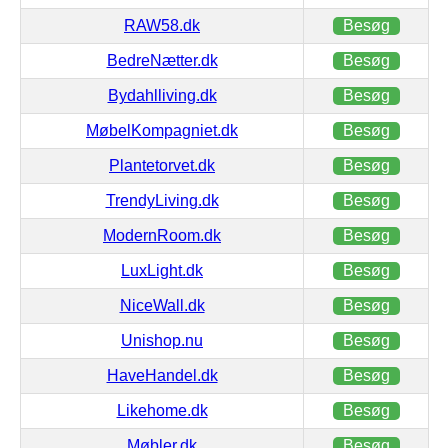
RAW58.dk
Besøg
BedreNætter.dk
Besøg
Bydahlliving.dk
Besøg
MøbelKompagniet.dk
Besøg
Plantetorvet.dk
Besøg
TrendyLiving.dk
Besøg
ModernRoom.dk
Besøg
LuxLight.dk
Besøg
NiceWall.dk
Besøg
Unishop.nu
Besøg
HaveHandel.dk
Besøg
Likehome.dk
Besøg
Møbler.dk
Besøg