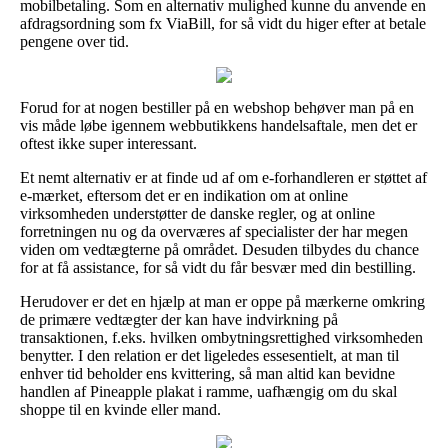
mobilbetaling. Som en alternativ mulighed kunne du anvende en
afdragsordning som fx ViaBill, for så vidt du higer efter at betale
pengene over tid.
Forud for at nogen bestiller på en webshop behøver man på en
vis måde løbe igennem webbutikkens handelsaftale, men det er
oftest ikke super interessant.
Et nemt alternativ er at finde ud af om e-forhandleren er støttet af
e-mærket, eftersom det er en indikation om at online
virksomheden understøtter de danske regler, og at online
forretningen nu og da overværes af specialister der har megen
viden om vedtægterne på området. Desuden tilbydes du chance
for at få assistance, for så vidt du får besvær med din bestilling.
Herudover er det en hjælp at man er oppe på mærkerne omkring
de primære vedtægter der kan have indvirkning på
transaktionen, f.eks. hvilken ombytningsrettighed virksomheden
benytter. I den relation er det ligeledes essesentielt, at man til
enhver tid beholder ens kvittering, så man altid kan bevidne
handlen af Pineapple plakat i ramme, uafhængig om du skal
shoppe til en kvinde eller mand.