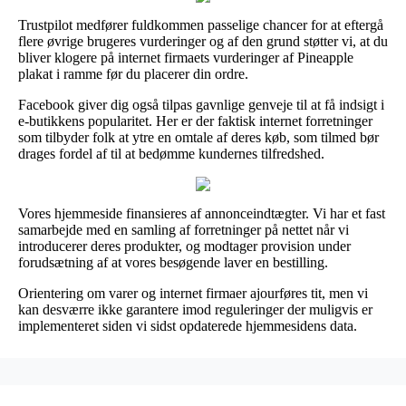
Trustpilot medfører fuldkommen passelige chancer for at eftergå
flere øvrige brugeres vurderinger og af den grund støtter vi, at du
bliver klogere på internet firmaets vurderinger af Pineapple
plakat i ramme før du placerer din ordre.
Facebook giver dig også tilpas gavnlige genveje til at få indsigt i
e-butikkens popularitet. Her er der faktisk internet forretninger
som tilbyder folk at ytre en omtale af deres køb, som tilmed bør
drages fordel af til at bedømme kundernes tilfredshed.
Vores hjemmeside finansieres af annonceindtægter. Vi har et fast
samarbejde med en samling af forretninger på nettet når vi
introducerer deres produkter, og modtager provision under
forudsætning af at vores besøgende laver en bestilling.
Orientering om varer og internet firmaer ajourføres tit, men vi
kan desværre ikke garantere imod reguleringer der muligvis er
implementeret siden vi sidst opdaterede hjemmesidens data.