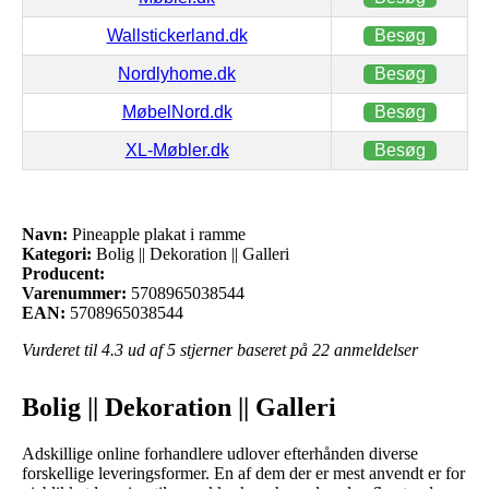
Wallstickerland.dk
Besøg
Nordlyhome.dk
Besøg
MøbelNord.dk
Besøg
XL-Møbler.dk
Besøg
Navn:
Pineapple plakat i ramme
Kategori:
Bolig || Dekoration || Galleri
Producent:
Varenummer:
5708965038544
EAN:
5708965038544
Vurderet til
4.3
ud af 5 stjerner baseret på
22
anmeldelser
Bolig || Dekoration || Galleri
Adskillige online forhandlere udlover efterhånden diverse
forskellige leveringsformer. En af dem der er mest anvendt er for