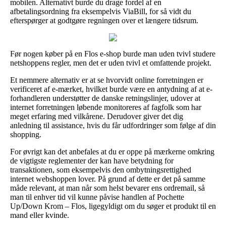
mobilen. Alternativt burde du drage fordel af en
afbetalingsordning fra eksempelvis ViaBill, for så vidt du
efterspørger at godtgøre regningen over et længere tidsrum.
Før nogen køber på en Flos e-shop burde man uden tvivl studere
netshoppens regler, men det er uden tvivl et omfattende projekt.
Et nemmere alternativ er at se hvorvidt online forretningen er
verificeret af e-mærket, hvilket burde være en antydning af at e-
forhandleren understøtter de danske retningslinjer, udover at
internet forretningen løbende monitoreres af fagfolk som har
meget erfaring med vilkårene. Derudover giver det dig
anledning til assistance, hvis du får udfordringer som følge af din
shopping.
For øvrigt kan det anbefales at du er oppe på mærkerne omkring
de vigtigste reglementer der kan have betydning for
transaktionen, som eksempelvis den ombytningsrettighed
internet webshoppen lover. På grund af dette er det på samme
måde relevant, at man når som helst bevarer ens ordremail, så
man til enhver tid vil kunne påvise handlen af Pochette
Up/Down Krom – Flos, ligegyldigt om du søger et produkt til en
mand eller kvinde.