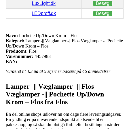
LuxLight.dk
Besøg
LEDproff.dk
Besøg
Navn:
Pochette Up/Down Krom – Flos
Kategori:
Lamper -|| Væglamper -|| Flos Væglamper -|| Pochette
Up/Down Krom – Flos
Producent:
Flos
Varenummer:
4457988
EAN:
Vurderet til
4.3
ud af 5 stjerner baseret på
46
anmeldelser
Lamper -|| Væglamper -|| Flos
Væglamper -|| Pochette Up/Down
Krom – Flos fra Flos
En del online shops udlover nu om dage flere leveringsudgaver.
En yndling er på nuværende tidspunkt at afsende til en
pakkeshop, og så skal du blot gå forbi efter bestillingen når der