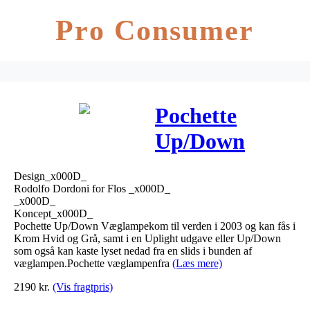
Pro Consumer
Pochette
Up/Down
Krom – Flos
Design_x000D_
Rodolfo Dordoni for Flos _x000D_
_x000D_
Koncept_x000D_
Pochette Up/Down Væglampekom til verden i 2003 og kan fås i
Krom Hvid og Grå, samt i en Uplight udgave eller Up/Down
som også kan kaste lyset nedad fra en slids i bunden af
væglampen.Pochette væglampenfra
(Læs mere)
2190
kr.
(Vis fragtpris)