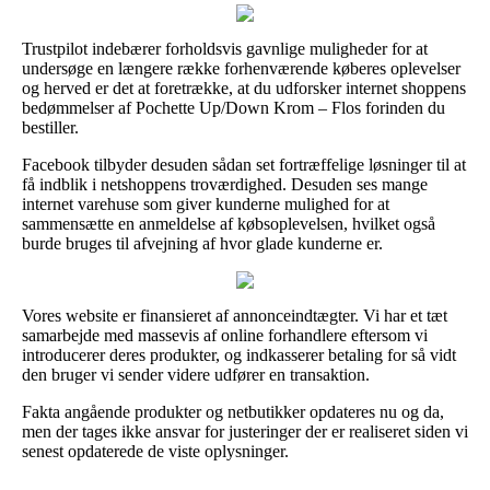
Trustpilot indebærer forholdsvis gavnlige muligheder for at
undersøge en længere række forhenværende køberes oplevelser
og herved er det at foretrække, at du udforsker internet shoppens
bedømmelser af Pochette Up/Down Krom – Flos forinden du
bestiller.
Facebook tilbyder desuden sådan set fortræffelige løsninger til at
få indblik i netshoppens troværdighed. Desuden ses mange
internet varehuse som giver kunderne mulighed for at
sammensætte en anmeldelse af købsoplevelsen, hvilket også
burde bruges til afvejning af hvor glade kunderne er.
Vores website er finansieret af annonceindtægter. Vi har et tæt
samarbejde med massevis af online forhandlere eftersom vi
introducerer deres produkter, og indkasserer betaling for så vidt
den bruger vi sender videre udfører en transaktion.
Fakta angående produkter og netbutikker opdateres nu og da,
men der tages ikke ansvar for justeringer der er realiseret siden vi
senest opdaterede de viste oplysninger.