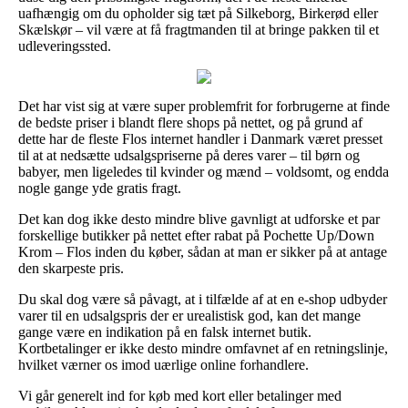
uafhængig om du opholder sig tæt på Silkeborg, Birkerød eller
Skælskør – vil være at få fragtmanden til at bringe pakken til et
udleveringssted.
Det har vist sig at være super problemfrit for forbrugerne at finde
de bedste priser i blandt flere shops på nettet, og på grund af
dette har de fleste Flos internet handler i Danmark været presset
til at at nedsætte udsalgspriserne på deres varer – til børn og
babyer, men ligeledes til kvinder og mænd – voldsomt, og endda
nogle gange yde gratis fragt.
Det kan dog ikke desto mindre blive gavnligt at udforske et par
forskellige butikker på nettet efter rabat på Pochette Up/Down
Krom – Flos inden du køber, sådan at man er sikker på at antage
den skarpeste pris.
Du skal dog være så påvagt, at i tilfælde af at en e-shop udbyder
varer til en udsalgspris der er urealistisk god, kan det mange
gange være en indikation på en falsk internet butik.
Kortbetalinger er ikke desto mindre omfavnet af en retningslinje,
hvilket værner os imod uærlige online forhandlere.
Vi går generelt ind for køb med kort eller betalinger med