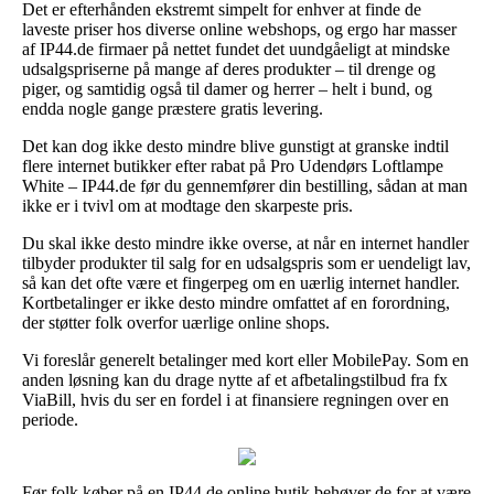
Det er efterhånden ekstremt simpelt for enhver at finde de
laveste priser hos diverse online webshops, og ergo har masser
af IP44.de firmaer på nettet fundet det uundgåeligt at mindske
udsalgspriserne på mange af deres produkter – til drenge og
piger, og samtidig også til damer og herrer – helt i bund, og
endda nogle gange præstere gratis levering.
Det kan dog ikke desto mindre blive gunstigt at granske indtil
flere internet butikker efter rabat på Pro Udendørs Loftlampe
White – IP44.de før du gennemfører din bestilling, sådan at man
ikke er i tvivl om at modtage den skarpeste pris.
Du skal ikke desto mindre ikke overse, at når en internet handler
tilbyder produkter til salg for en udsalgspris som er uendeligt lav,
så kan det ofte være et fingerpeg om en uærlig internet handler.
Kortbetalinger er ikke desto mindre omfattet af en forordning,
der støtter folk overfor uærlige online shops.
Vi foreslår generelt betalinger med kort eller MobilePay. Som en
anden løsning kan du drage nytte af et afbetalingstilbud fra fx
ViaBill, hvis du ser en fordel i at finansiere regningen over en
periode.
Før folk køber på en IP44.de online butik behøver de for at være