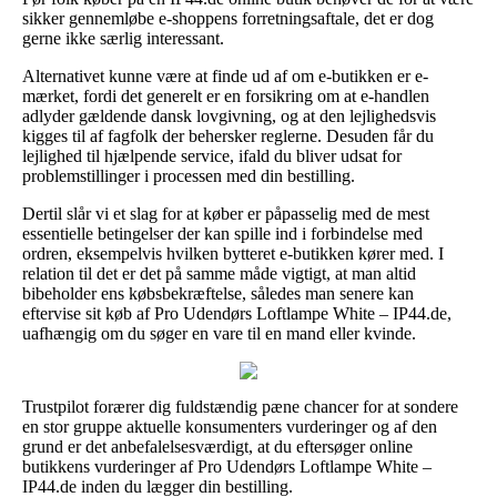
sikker gennemløbe e-shoppens forretningsaftale, det er dog
gerne ikke særlig interessant.
Alternativet kunne være at finde ud af om e-butikken er e-
mærket, fordi det generelt er en forsikring om at e-handlen
adlyder gældende dansk lovgivning, og at den lejlighedsvis
kigges til af fagfolk der behersker reglerne. Desuden får du
lejlighed til hjælpende service, ifald du bliver udsat for
problemstillinger i processen med din bestilling.
Dertil slår vi et slag for at køber er påpasselig med de mest
essentielle betingelser der kan spille ind i forbindelse med
ordren, eksempelvis hvilken bytteret e-butikken kører med. I
relation til det er det på samme måde vigtigt, at man altid
bibeholder ens købsbekræftelse, således man senere kan
eftervise sit køb af Pro Udendørs Loftlampe White – IP44.de,
uafhængig om du søger en vare til en mand eller kvinde.
Trustpilot forærer dig fuldstændig pæne chancer for at sondere
en stor gruppe aktuelle konsumenters vurderinger og af den
grund er det anbefalelsesværdigt, at du eftersøger online
butikkens vurderinger af Pro Udendørs Loftlampe White –
IP44.de inden du lægger din bestilling.