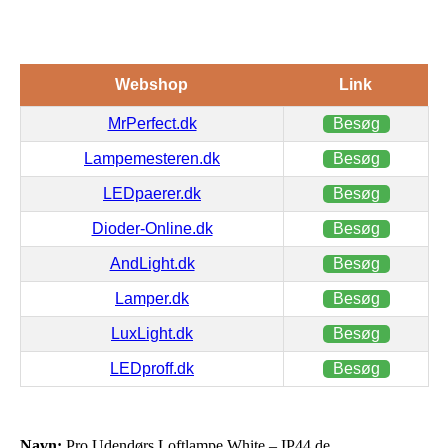
Webshop
Link
MrPerfect.dk
Besøg
Lampemesteren.dk
Besøg
LEDpaerer.dk
Besøg
Dioder-Online.dk
Besøg
AndLight.dk
Besøg
Lamper.dk
Besøg
LuxLight.dk
Besøg
LEDproff.dk
Besøg
Navn:
Pro Udendørs Loftlampe White – IP44.de