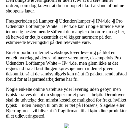
Den billigste leveringsform er uden tvivl at du selv henter
ordren, som dog kræver at du har bopæl i kort afstand af online
shoppens lager.
Fragtperioden på Lamper -|| Udendørslamper -|| IP44.de -|| Pro
Udendørs Loftlampe White – IP44.de kan i nogle tilfælde være
temmelig bestemmende såfremt du mangler din ordre nu og her,
så herved er det jo essentielt at vi kigger nærmere på den
estimerede leveringstid på den relevante vare.
En stor portion internet webshops lover levering på blot en
enkelt hverdag på deres primære varenumre, eksempelvis Pro
Udendørs Loftlampe White – IP44.de, men glem ikke at det
regnes ud fra at bestillingen køres igennem inden et givent
tidspunkt, så at de sandsynligvis kan nå at få pakken sendt afsted
forud for at lagermedarbejderne har fri.
Nogle enkelte online varehuse yder levering uden gebyr, men
typisk kræves det at du shopper for et præcist beløb. Derudover
skal du udvælge den mindst kostelige mulighed for fragt, hvilket
typisk – uden hensyn til om du er tæt på Horsens, Slagelse eller
Bjerringbro – vil blive at få fragtfirmaet til at køre dine produkter
til et udleveringssted.