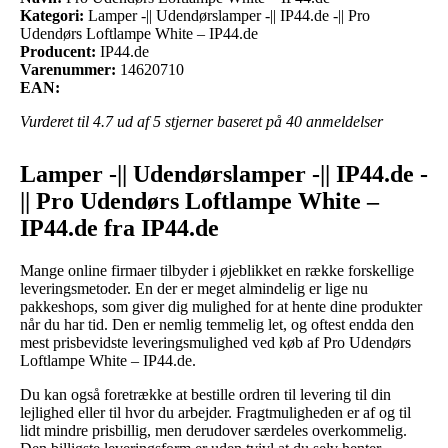
Kategori:
Lamper -|| Udendørslamper -|| IP44.de -|| Pro
Udendørs Loftlampe White – IP44.de
Producent:
IP44.de
Varenummer:
14620710
EAN:
Vurderet til
4.7
ud af 5 stjerner baseret på
40
anmeldelser
Lamper -|| Udendørslamper -|| IP44.de -
|| Pro Udendørs Loftlampe White –
IP44.de fra IP44.de
Mange online firmaer tilbyder i øjeblikket en række forskellige
leveringsmetoder. En der er meget almindelig er lige nu
pakkeshops, som giver dig mulighed for at hente dine produkter
når du har tid. Den er nemlig temmelig let, og oftest endda den
mest prisbevidste leveringsmulighed ved køb af Pro Udendørs
Loftlampe White – IP44.de.
Du kan også foretrække at bestille ordren til levering til din
lejlighed eller til hvor du arbejder. Fragtmuligheden er af og til
lidt mindre prisbillig, men derudover særdeles overkommelig.