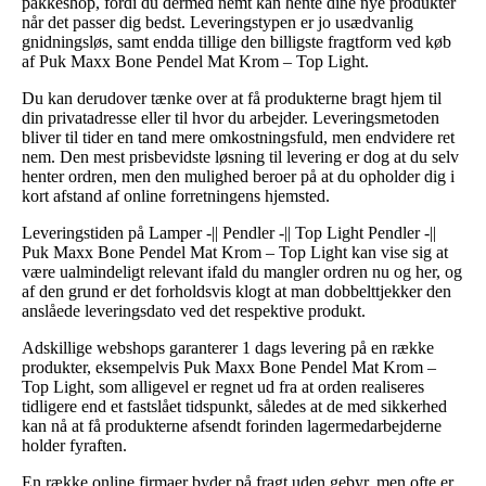
pakkeshop, fordi du dermed nemt kan hente dine nye produkter
når det passer dig bedst. Leveringstypen er jo usædvanlig
gnidningsløs, samt endda tillige den billigste fragtform ved køb
af Puk Maxx Bone Pendel Mat Krom – Top Light.
Du kan derudover tænke over at få produkterne bragt hjem til
din privatadresse eller til hvor du arbejder. Leveringsmetoden
bliver til tider en tand mere omkostningsfuld, men endvidere ret
nem. Den mest prisbevidste løsning til levering er dog at du selv
henter ordren, men den mulighed beroer på at du opholder dig i
kort afstand af online forretningens hjemsted.
Leveringstiden på Lamper -|| Pendler -|| Top Light Pendler -||
Puk Maxx Bone Pendel Mat Krom – Top Light kan vise sig at
være ualmindeligt relevant ifald du mangler ordren nu og her, og
af den grund er det forholdsvis klogt at man dobbelttjekker den
anslåede leveringsdato ved det respektive produkt.
Adskillige webshops garanterer 1 dags levering på en række
produkter, eksempelvis Puk Maxx Bone Pendel Mat Krom –
Top Light, som alligevel er regnet ud fra at orden realiseres
tidligere end et fastslået tidspunkt, således at de med sikkerhed
kan nå at få produkterne afsendt forinden lagermedarbejderne
holder fyraften.
En række online firmaer byder på fragt uden gebyr, men ofte er