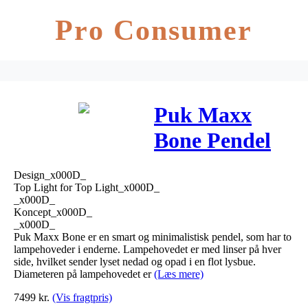
Pro Consumer
Puk Maxx
Bone Pendel
Mat Krom –
Design_x000D_
Top Light
Top Light for Top Light_x000D_
_x000D_
Koncept_x000D_
_x000D_
Puk Maxx Bone er en smart og minimalistisk pendel, som har to
lampehoveder i enderne. Lampehovedet er med linser på hver
side, hvilket sender lyset nedad og opad i en flot lysbue.
Diameteren på lampehovedet er
(Læs mere)
7499
kr.
(Vis fragtpris)