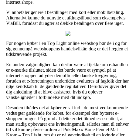
internet shops.
Vi anbefaler generelt bestillinger med kort eller mobilbetaling.
Alternativt kunne du udnytte et afdragstilbud som eksempelvis
ViaBill, forudsat du agter at dække betalingen over flere uger.
Før nogen køber i en Top Light online webshop bør de i og for
sig gennemgå webshoppens handelsvilkår, dog er det i reglen et
tidskrævende projekt.
En anden valgmulighed kan derfor være at tjekke om e-handlen
er e-mærke tilsluttet, siden det burde være et sympol på at
internet shoppen adlyder den officielle danske lovgivning,
foruden at e-forretningen undertiden evalueres af fagfolk der har
nøje kendskab til de gældende regulativer. Derudover giver det
dig anledning til at blive assisteret, hvis du oplever
vanskeligheder i forbindelse med dit indkøb.
Desuden tilrådes det at køber er sat ind i de mest vedkommende
vedtægter gældende for købet, for eksempel den bytteret e-
shoppen bruger. På grund af dette er det tilmed essesentielt, at
man stadig opbevarer ens kvitteringsmail, således man til enhver
tid vil kunne påvise ordren af Puk Maxx Bone Pendel Mat
Krom – Top Light, om du er på gaveindkøb til en kvinde eller