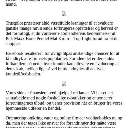
mand.
Trustpilot præsterer altid værdifulde løsninger til at evaluere
ganske mange nuværende forbrugeres opfattelser og herved er
det fornuftigt, at du vurderer e-forhandlerens bedømmelser af
Puk Maxx Bone Pendel Mat Krom – Top Light forud for at du
shopper.
Facebook resulterer i for øvrigt tilpas anstændige chancer for at
få indtryk af e-firmaets popularitet. Foruden det er der endda
forhandlere på nettet hvor kunder kan aflevere en evaluering af
deres køb, hvilket lige så vel burde udnyttes til at afveje
kundetilfredsheden.
Vores side er finansieret ved hjælp af reklamer. Vi har et tæt
samarbejde med nogle forskellige e-butikker og annoncerer
forretningernes tilbud, og tjener provision når en bruger fra vores
hjemmeside udfører en handel.
Orientering omkring varer og online firmaer vedligeholdes nu og
da, men der tages ikke ansvar for forandringer der måtte være