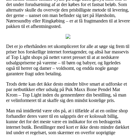
det under forudsætning af at der købes for et fastsat beløb. Som
alternativ skulle du overveje den prisbilligste metode til levering,
der gerne – uanset om man befinder sig tæt på Hørsholm,
Nørresundby eller Ringkøbing – er at få fragtmanden til at levere
pakken til et afhentningssted.
Det er jo efterhånden ret ukompliceret for alle at søge sig frem til
priser hos forskellige internet foretagender, og altså har massevis
af Top Light shops på nettet været presset til at at nedskære
udsalgspriserne på varerne – til børn og babyer, og ligeledes
også til herrer og damer – voldsomt, og endda nogle gange
garantere fragt uden betaling.
Trods dette kan det ikke desto mindre blive smart at udforske et
par netbutikker efter udsalg på Puk Maxx Bone Pendel Mat
Krom – Top Light inden du gennemfører din bestilling, så man
er velinformeret til at skaffe sig den mindst kostelige pris.
Man må imidlertid være obs på, at i tilfælde af at en online shop
forhandler deres varer til en salgspris der er kolossalt billig,
kunne det for det meste være en indikator for en bedragerisk
internet butik. Bestillinger med kort er ikke desto mindre dækket
ind under et regelsæt, som skærmer en overfor uoprigtige