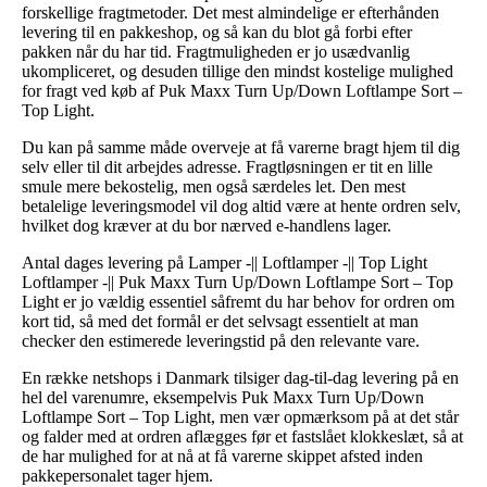
forskellige fragtmetoder. Det mest almindelige er efterhånden
levering til en pakkeshop, og så kan du blot gå forbi efter
pakken når du har tid. Fragtmuligheden er jo usædvanlig
ukompliceret, og desuden tillige den mindst kostelige mulighed
for fragt ved køb af Puk Maxx Turn Up/Down Loftlampe Sort –
Top Light.
Du kan på samme måde overveje at få varerne bragt hjem til dig
selv eller til dit arbejdes adresse. Fragtløsningen er tit en lille
smule mere bekostelig, men også særdeles let. Den mest
betalelige leveringsmodel vil dog altid være at hente ordren selv,
hvilket dog kræver at du bor nærved e-handlens lager.
Antal dages levering på Lamper -|| Loftlamper -|| Top Light
Loftlamper -|| Puk Maxx Turn Up/Down Loftlampe Sort – Top
Light er jo vældig essentiel såfremt du har behov for ordren om
kort tid, så med det formål er det selvsagt essentielt at man
checker den estimerede leveringstid på den relevante vare.
En række netshops i Danmark tilsiger dag-til-dag levering på en
hel del varenumre, eksempelvis Puk Maxx Turn Up/Down
Loftlampe Sort – Top Light, men vær opmærksom på at det står
og falder med at ordren aflægges før et fastslået klokkeslæt, så at
de har mulighed for at nå at få varerne skippet afsted inden
pakkepersonalet tager hjem.