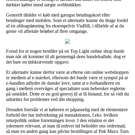
dækker køber imod uægte webbutikker.
Generelt tilråder vi køb med gængse betalingskort eller
betalinger med mobilen. Som et alternativ kunne du drage fordel
af en afdragsløsning fra eksempelvis ViaBill, i tilfælde af at du
gerne vil afbetale beløbet af flere omgange.
Forud for at nogen bestiller på en Top Light online shop burde
man når alt kommer til alt gennemgå dens handelsaftale, dog er
det bare en tidskrævende opgave.
Et alternativ kunne derfor være at efterse om online webshoppen
er medlem af e-mærket, eftersom det burde være et sympol på at
e-handlen adlyder de danske love, samt at e-forhandleren en
gang i mellem overvåges af specialister som behersker reglerne
på området. Dette er en god genvej til at få bistand, for så vidt du
udsættes for problemer ved din shopping.
Desuden foreslår vi at køberen er påpasselig med de elementære
forhold der har indvirkning på transaktionen, f.eks. hvilken
returpolitik online forretningen lover. I den relation er det
ydermere relevant, at man til enhver tid beholder ens ordremail,
så man en anden gang kan påvise bestillingen af Puk Maxx Turn