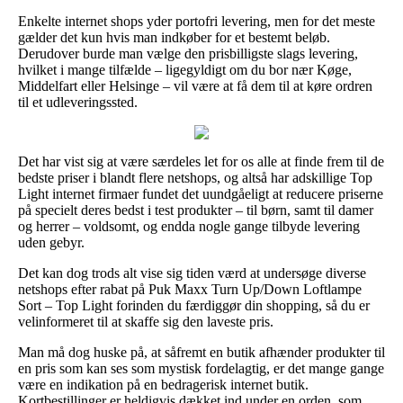
Enkelte internet shops yder portofri levering, men for det meste
gælder det kun hvis man indkøber for et bestemt beløb.
Derudover burde man vælge den prisbilligste slags levering,
hvilket i mange tilfælde – ligegyldigt om du bor nær Køge,
Middelfart eller Helsinge – vil være at få dem til at køre ordren
til et udleveringssted.
Det har vist sig at være særdeles let for os alle at finde frem til de
bedste priser i blandt flere netshops, og altså har adskillige Top
Light internet firmaer fundet det uundgåeligt at reducere priserne
på specielt deres bedst i test produkter – til børn, samt til damer
og herrer – voldsomt, og endda nogle gange tilbyde levering
uden gebyr.
Det kan dog trods alt vise sig tiden værd at undersøge diverse
netshops efter rabat på Puk Maxx Turn Up/Down Loftlampe
Sort – Top Light forinden du færdiggør din shopping, så du er
velinformeret til at skaffe sig den laveste pris.
Man må dog huske på, at såfremt en butik afhænder produkter til
en pris som kan ses som mystisk fordelagtig, er det mange gange
være en indikation på en bedragerisk internet butik.
Kortbestillinger er heldigvis dækket ind under en orden, som