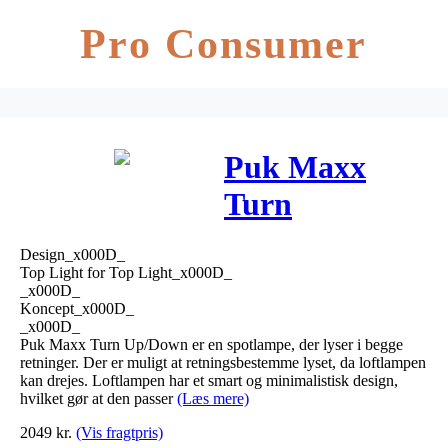
Pro Consumer
Puk Maxx
Turn
Up/Down
Design_x000D_
Loftlampe
Top Light for Top Light_x000D_
_x000D_
Sort – Top
Koncept_x000D_
_x000D_
Light
Puk Maxx Turn Up/Down er en spotlampe, der lyser i begge
retninger. Der er muligt at retningsbestemme lyset, da loftlampen
kan drejes. Loftlampen har et smart og minimalistisk design,
hvilket gør at den passer
(Læs mere)
2049
kr.
(Vis fragtpris)