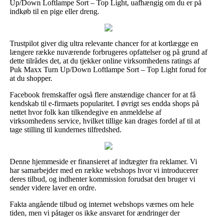
Up/Down Loftlampe Sort – Top Light, uafhængig om du er på
indkøb til en pige eller dreng.
Trustpilot giver dig ultra relevante chancer for at kortlægge en
længere række nuværende forbrugeres opfattelser og på grund af
dette tilrådes det, at du tjekker online virksomhedens ratings af
Puk Maxx Turn Up/Down Loftlampe Sort – Top Light forud for
at du shopper.
Facebook fremskaffer også flere anstændige chancer for at få
kendskab til e-firmaets popularitet. I øvrigt ses endda shops på
nettet hvor folk kan tilkendegive en anmeldelse af
virksomhedens service, hvilket tillige kan drages fordel af til at
tage stilling til kundernes tilfredshed.
Denne hjemmeside er finansieret af indtægter fra reklamer. Vi
har samarbejder med en række webshops hvor vi introducerer
deres tilbud, og indhenter kommission forudsat den bruger vi
sender videre laver en ordre.
Fakta angående tilbud og internet webshops værnes om hele
tiden, men vi påtager os ikke ansvaret for ændringer der