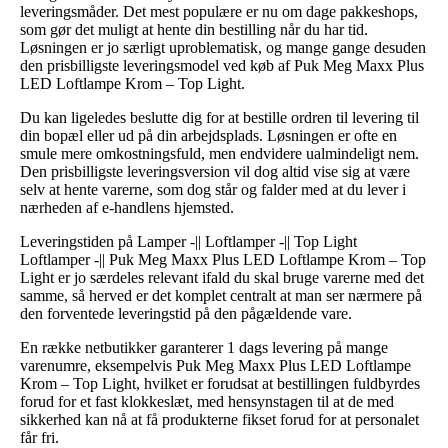
leveringsmåder. Det mest populære er nu om dage pakkeshops,
som gør det muligt at hente din bestilling når du har tid.
Løsningen er jo særligt uproblematisk, og mange gange desuden
den prisbilligste leveringsmodel ved køb af Puk Meg Maxx Plus
LED Loftlampe Krom – Top Light.
Du kan ligeledes beslutte dig for at bestille ordren til levering til
din bopæl eller ud på din arbejdsplads. Løsningen er ofte en
smule mere omkostningsfuld, men endvidere ualmindeligt nem.
Den prisbilligste leveringsversion vil dog altid vise sig at være
selv at hente varerne, som dog står og falder med at du lever i
nærheden af e-handlens hjemsted.
Leveringstiden på Lamper -|| Loftlamper -|| Top Light
Loftlamper -|| Puk Meg Maxx Plus LED Loftlampe Krom – Top
Light er jo særdeles relevant ifald du skal bruge varerne med det
samme, så herved er det komplet centralt at man ser nærmere på
den forventede leveringstid på den pågældende vare.
En række netbutikker garanterer 1 dags levering på mange
varenumre, eksempelvis Puk Meg Maxx Plus LED Loftlampe
Krom – Top Light, hvilket er forudsat at bestillingen fuldbyrdes
forud for et fast klokkeslæt, med hensynstagen til at de med
sikkerhed kan nå at få produkterne fikset forud for at personalet
får fri.