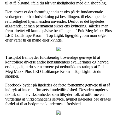
til at få bistand, ifald du får vanskeligheder med din shopping.
Derudover er det fornuftigt at du er obs på de fundamentale
vedtægter der har indvirkning på bestillingen, til eksempel den
returrettighed hjemmesiden anvender. Derfor er det ligeledes
afgørende, at man permanent sikrer ens kvittering, således man
fremadrettet vil kunne påvise bestillingen af Puk Meg Maxx Plus
LED Loftlampe Krom – Top Light, ligegyldigt om man søger
efter varer til en mand eller kvinde.
Trustpilot frembyder fuldstændig troværdige genveje til at
kontrollere diverse andre konsumenters evalueringer og herved
er det godt, at du ser nærmere på netbutikkens ratings af Puk
Meg Maxx Plus LED Loftlampe Krom – Top Light før du
shopper.
Facebook byder på ligeledes de facto fornemme genveje til at få
indtryk af internet firmaets kundetilfredshed. Desuden møder vi
faktisk online virksomheder som tilbyder folk at udforme en
vurdering af virksomhedens service, hvilket ligeledes bør drages
fordel af til at bedømme kundernes tilfredshed.