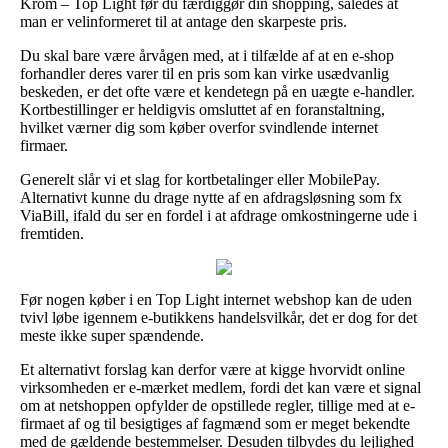
Krom – Top Light før du færdiggør din shopping, således at
man er velinformeret til at antage den skarpeste pris.
Du skal bare være årvågen med, at i tilfælde af at en e-shop
forhandler deres varer til en pris som kan virke usædvanlig
beskeden, er det ofte være et kendetegn på en uægte e-handler.
Kortbestillinger er heldigvis omsluttet af en foranstaltning,
hvilket værner dig som køber overfor svindlende internet
firmaer.
Generelt slår vi et slag for kortbetalinger eller MobilePay.
Alternativt kunne du drage nytte af en afdragsløsning som fx
ViaBill, ifald du ser en fordel i at afdrage omkostningerne ude i
fremtiden.
Før nogen køber i en Top Light internet webshop kan de uden
tvivl løbe igennem e-butikkens handelsvilkår, det er dog for det
meste ikke super spændende.
Et alternativt forslag kan derfor være at kigge hvorvidt online
virksomheden er e-mærket medlem, fordi det kan være et signal
om at netshoppen opfylder de opstillede regler, tillige med at e-
firmaet af og til besigtiges af fagmænd som er meget bekendte
med de gældende bestemmelser. Desuden tilbydes du lejlighed