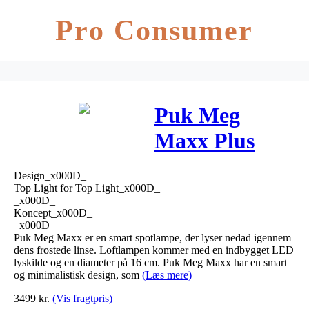
Pro Consumer
Puk Meg
Maxx Plus
LED
Design_x000D_
Loftlampe
Top Light for Top Light_x000D_
_x000D_
Krom – Top
Koncept_x000D_
_x000D_
Light
Puk Meg Maxx er en smart spotlampe, der lyser nedad igennem
dens frostede linse. Loftlampen kommer med en indbygget LED
lyskilde og en diameter på 16 cm. Puk Meg Maxx har en smart
og minimalistisk design, som
(Læs mere)
3499
kr.
(Vis fragtpris)