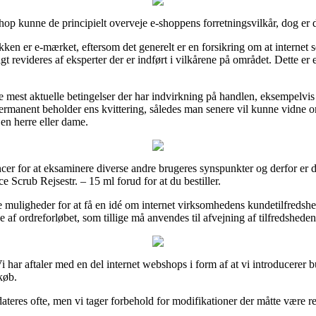
 kunne de principielt overveje e-shoppens forretningsvilkår, dog er de
ikken er e-mærket, eftersom det generelt er en forsikring om at internet 
t revideres af eksperter der er indført i vilkårene på området. Dette er en
e mest aktuelle betingelser der har indvirkning på handlen, eksempelvis d
an permanent beholder ens kvittering, således man senere vil kunne vidne
en herre eller dame.
r for at eksaminere diverse andre brugeres synspunkter og derfor er de
crub Rejsestr. – 15 ml forud for at du bestiller.
ge muligheder for at få en idé om internet virksomhedens kundetilfredshe
 af ordreforløbet, som tillige må anvendes til afvejning af tilfredshede
 har aftaler med en del internet webshops i form af at vi introducerer bu
køb.
eres ofte, men vi tager forbehold for modifikationer der måtte være rea