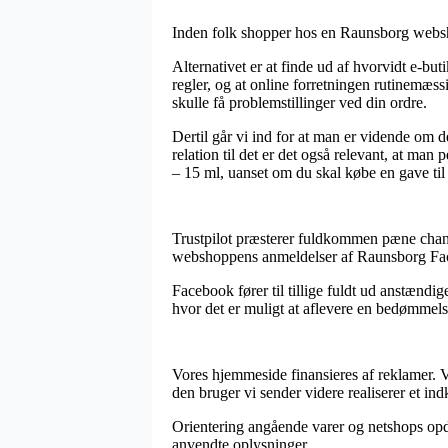
Inden folk shopper hos en Raunsborg webshop
Alternativet er at finde ud af hvorvidt e-but
regler, og at online forretningen rutinemæssig
skulle få problemstillinger ved din ordre.
Dertil går vi ind for at man er vidende om d
relation til det er det også relevant, at m
– 15 ml, uanset om du skal købe en gave til 
Trustpilot præsterer fuldkommen pæne chance
webshoppens anmeldelser af Raunsborg Face S
Facebook fører til tillige fuldt ud anstændi
hvor det er muligt at aflevere en bedømmelse
Vores hjemmeside finansieres af reklamer. Vi
den bruger vi sender videre realiserer et ind
Orientering angående varer og netshops opdat
anvendte oplysninger.