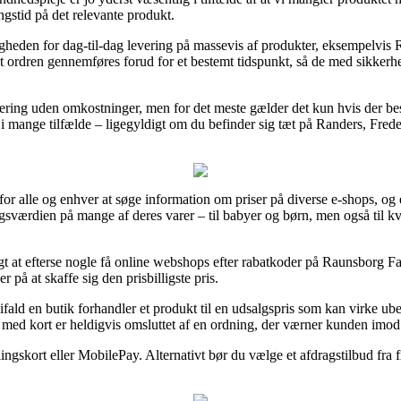
ingstid på det relevante produkt.
heden for dag-til-dag levering på massevis af produkter, eksempelvis 
ordren gennemføres forud for et bestemt tidspunkt, så de med sikkerhe
vering uden omkostninger, men for det meste gælder det kun hvis der bes
 i mange tilfælde – ligegyldigt om du befinder sig tæt på Randers, Frede
 for alle og enhver at søge information om priser på diverse e-shops, og
algsværdien på mange af deres varer – til babyer og børn, men også til
t at efterse nogle få online webshops efter rabatkoder på Raunsborg Fac
på at skaffe sig den prisbilligste pris.
fald en butik forhandler et produkt til en udsalgspris som kan virke ubeg
med kort er heldigvis omsluttet af en ordning, der værner kunden imod b
gskort eller MobilePay. Alternativt bør du vælge et afdragstilbud fra fx