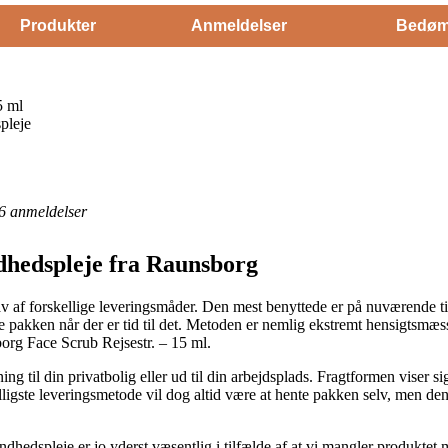
Produkter
Anmeldelser
Bedøm
5 ml
pleje
6
anmeldelser
dhedspleje fra Raunsborg
 af forskellige leveringsmåder. Den mest benyttede er på nuværende tid
ente pakken når der er tid til det. Metoden er nemlig ekstremt hensigtsm
org Face Scrub Rejsestr. – 15 ml.
 til din privatbolig eller ud til din arbejdsplads. Fragtformen viser si
ligste leveringsmetode vil dog altid være at hente pakken selv, men den
hedspleje er jo yderst væsentlig i tilfælde af at vi mangler produktet 