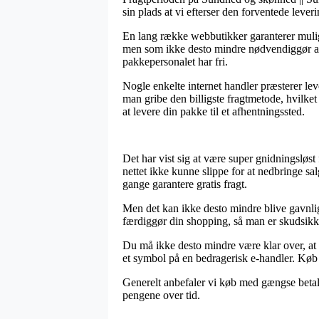
sin plads at vi efterser den forventede lever
En lang række webbutikker garanterer mulig
men som ikke desto mindre nødvendiggør at 
pakkepersonalet har fri.
Nogle enkelte internet handler præsterer le
man gribe den billigste fragtmetode, hvilket
at levere din pakke til et afhentningssted.
Det har vist sig at være super gnidningsløst
nettet ikke kunne slippe for at nedbringe s
gange garantere gratis fragt.
Men det kan ikke desto mindre blive gavnlig
færdiggør din shopping, så man er skudsikker 
Du må ikke desto mindre være klar over, at i
et symbol på en bedragerisk e-handler. Køb 
Generelt anbefaler vi køb med gængse betalin
pengene over tid.