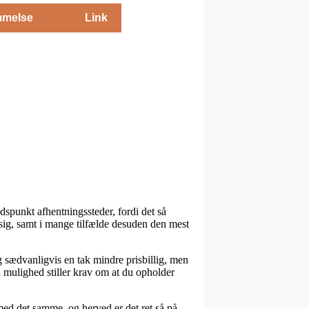
melse
Link
spunkt afhentningssteder, fordi det så
æssig, samt i mange tilfælde desuden den mest
g sædvanligvis en tak mindre prisbillig, men
 mulighed stiller krav om at du opholder
med det samme, og herved er det ret så på