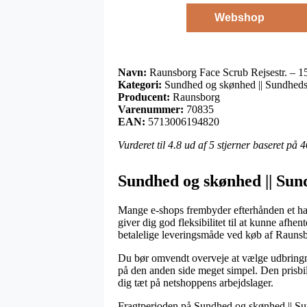
Webshop
Navn:
Raunsborg Face Scrub Rejsestr. – 1
Kategori:
Sundhed og skønhed || Sundheds
Producent:
Raunsborg
Varenummer:
70835
EAN:
5713006194820
Vurderet til
4.8
ud af 5 stjerner baseret på
4
Sundhed og skønhed || Sun
Mange e-shops frembyder efterhånden et hav
giver dig god fleksibilitet til at kunne afh
betalelige leveringsmåde ved køb af Raunsb
Du bør omvendt overveje at vælge udbringning
på den anden side meget simpel. Den prisbil
dig tæt på netshoppens arbejdslager.
Fragtperioden på Sundhed og skønhed || Sund