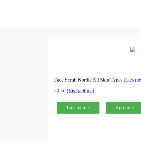
Face Scrub Nordic All Skin Types
(Læs me
20
kr.
(Vis fragtpris)
Læs mere »
Køb nu »