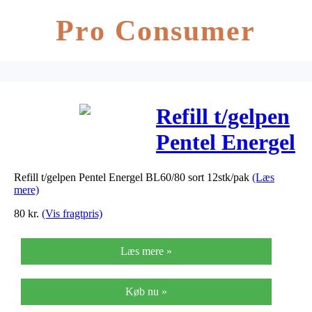
Pro Consumer
Refill t/gelpen
Pentel Energel
BL60/80 sort
Refill t/gelpen Pentel Energel BL60/80 sort 12stk/pak
(Læs
12stk/pak
mere)
80
kr.
(Vis fragtpris)
Læs mere »
Køb nu »