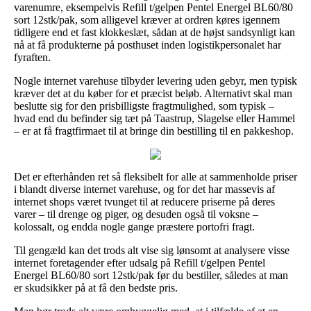
varenumre, eksempelvis Refill t/gelpen Pentel Energel BL60/80
sort 12stk/pak, som alligevel kræver at ordren køres igennem
tidligere end et fast klokkeslæt, sådan at de højst sandsynligt kan
nå at få produkterne på posthuset inden logistikpersonalet har
fyraften.
Nogle internet varehuse tilbyder levering uden gebyr, men typisk
kræver det at du køber for et præcist beløb. Alternativt skal man
beslutte sig for den prisbilligste fragtmulighed, som typisk –
hvad end du befinder sig tæt på Taastrup, Slagelse eller Hammel
– er at få fragtfirmaet til at bringe din bestilling til en pakkeshop.
Det er efterhånden ret så fleksibelt for alle at sammenholde priser
i blandt diverse internet varehuse, og for det har massevis af
internet shops været tvunget til at reducere priserne på deres
varer – til drenge og piger, og desuden også til voksne –
kolossalt, og endda nogle gange præstere portofri fragt.
Til gengæld kan det trods alt vise sig lønsomt at analysere visse
internet foretagender efter udsalg på Refill t/gelpen Pentel
Energel BL60/80 sort 12stk/pak før du bestiller, således at man
er skudsikker på at få den bedste pris.