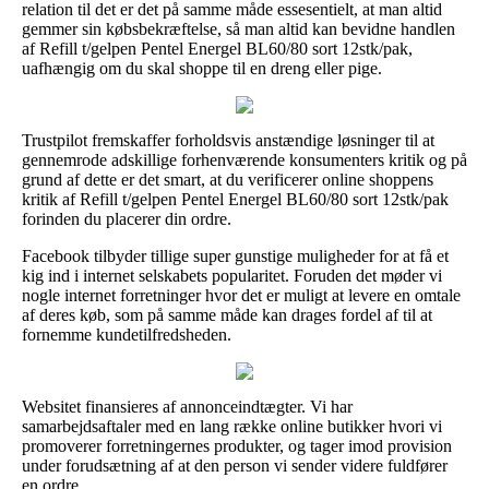
relation til det er det på samme måde essesentielt, at man altid
gemmer sin købsbekræftelse, så man altid kan bevidne handlen
af Refill t/gelpen Pentel Energel BL60/80 sort 12stk/pak,
uafhængig om du skal shoppe til en dreng eller pige.
Trustpilot fremskaffer forholdsvis anstændige løsninger til at
gennemrode adskillige forhenværende konsumenters kritik og på
grund af dette er det smart, at du verificerer online shoppens
kritik af Refill t/gelpen Pentel Energel BL60/80 sort 12stk/pak
forinden du placerer din ordre.
Facebook tilbyder tillige super gunstige muligheder for at få et
kig ind i internet selskabets popularitet. Foruden det møder vi
nogle internet forretninger hvor det er muligt at levere en omtale
af deres køb, som på samme måde kan drages fordel af til at
fornemme kundetilfredsheden.
Websitet finansieres af annonceindtægter. Vi har
samarbejdsaftaler med en lang række online butikker hvori vi
promoverer forretningernes produkter, og tager imod provision
under forudsætning af at den person vi sender videre fuldfører
en ordre.