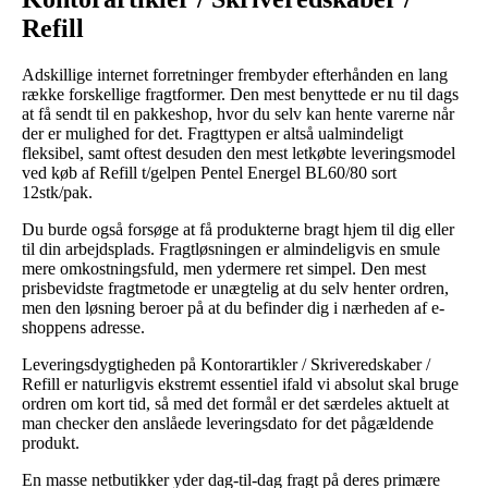
Refill
Adskillige internet forretninger frembyder efterhånden en lang
række forskellige fragtformer. Den mest benyttede er nu til dags
at få sendt til en pakkeshop, hvor du selv kan hente varerne når
der er mulighed for det. Fragttypen er altså ualmindeligt
fleksibel, samt oftest desuden den mest letkøbte leveringsmodel
ved køb af Refill t/gelpen Pentel Energel BL60/80 sort
12stk/pak.
Du burde også forsøge at få produkterne bragt hjem til dig eller
til din arbejdsplads. Fragtløsningen er almindeligvis en smule
mere omkostningsfuld, men ydermere ret simpel. Den mest
prisbevidste fragtmetode er unægtelig at du selv henter ordren,
men den løsning beroer på at du befinder dig i nærheden af e-
shoppens adresse.
Leveringsdygtigheden på Kontorartikler / Skriveredskaber /
Refill er naturligvis ekstremt essentiel ifald vi absolut skal bruge
ordren om kort tid, så med det formål er det særdeles aktuelt at
man checker den anslåede leveringsdato for det pågældende
produkt.
En masse netbutikker yder dag-til-dag fragt på deres primære