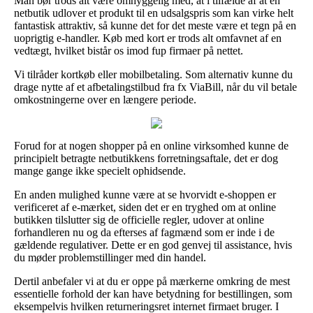
Man bør trods alt være omhyggelig med, at i tilfælde af at en
netbutik udlover et produkt til en udsalgspris som kan virke helt
fantastisk attraktiv, så kunne det for det meste være et tegn på en
uoprigtig e-handler. Køb med kort er trods alt omfavnet af en
vedtægt, hvilket bistår os imod fup firmaer på nettet.
Vi tilråder kortkøb eller mobilbetaling. Som alternativ kunne du
drage nytte af et afbetalingstilbud fra fx ViaBill, når du vil betale
omkostningerne over en længere periode.
Forud for at nogen shopper på en online virksomhed kunne de
principielt betragte netbutikkens forretningsaftale, det er dog
mange gange ikke specielt ophidsende.
En anden mulighed kunne være at se hvorvidt e-shoppen er
verificeret af e-mærket, siden det er en tryghed om at online
butikken tilslutter sig de officielle regler, udover at online
forhandleren nu og da efterses af fagmænd som er inde i de
gældende regulativer. Dette er en god genvej til assistance, hvis
du møder problemstillinger med din handel.
Dertil anbefaler vi at du er oppe på mærkerne omkring de mest
essentielle forhold der kan have betydning for bestillingen, som
eksempelvis hvilken returneringsret internet firmaet bruger. I