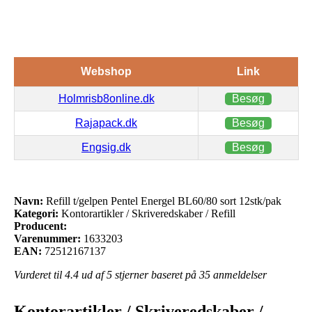
Webshop
Link
Holmrisb8online.dk
Besøg
Rajapack.dk
Besøg
Engsig.dk
Besøg
Navn:
Refill t/gelpen Pentel Energel BL60/80 sort 12stk/pak
Kategori:
Kontorartikler / Skriveredskaber / Refill
Producent:
Varenummer:
1633203
EAN:
72512167137
Vurderet til
4.4
ud af 5 stjerner baseret på
35
anmeldelser
Kontorartikler / Skriveredskaber /