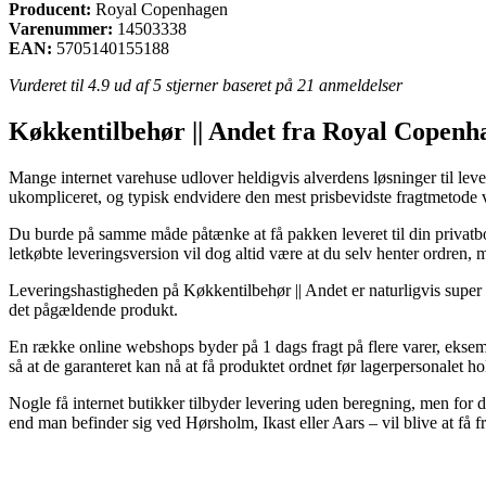
Producent:
Royal Copenhagen
Varenummer:
14503338
EAN:
5705140155188
Vurderet til
4.9
ud af 5 stjerner baseret på
21
anmeldelser
Køkkentilbehør || Andet fra Royal Copenh
Mange internet varehuse udlover heldigvis alverdens løsninger til lever
ukompliceret, og typisk endvidere den mest prisbevidste fragtmetod
Du burde på samme måde påtænke at få pakken leveret til din privatbo
letkøbte leveringsversion vil dog altid være at du selv henter ordren, 
Leveringshastigheden på Køkkentilbehør || Andet er naturligvis super c
det pågældende produkt.
En række online webshops byder på 1 dags fragt på flere varer, eksem
så at de garanteret kan nå at få produktet ordnet før lagerpersonalet ho
Nogle få internet butikker tilbyder levering uden beregning, men for 
end man befinder sig ved Hørsholm, Ikast eller Aars – vil blive at få fra