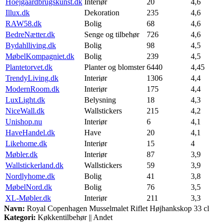
Hoejgaardbrugskunst.dk
Interiør
20
4,6
Illux.dk
Dekoration
235
4,6
RAW58.dk
Bolig
68
4,6
BedreNætter.dk
Senge og tilbehør
726
4,6
Bydahlliving.dk
Bolig
98
4,5
MøbelKompagniet.dk
Bolig
239
4,5
Plantetorvet.dk
Planter og blomster
6440
4,45
TrendyLiving.dk
Interiør
1306
4,4
ModernRoom.dk
Interiør
175
4,4
LuxLight.dk
Belysning
18
4,3
NiceWall.dk
Wallstickers
215
4,2
Unishop.nu
Interiør
6
4,1
HaveHandel.dk
Have
20
4,1
Likehome.dk
Interiør
15
4
Møbler.dk
Interiør
87
3,9
Wallstickerland.dk
Wallstickers
59
3,9
Nordlyhome.dk
Bolig
41
3,8
MøbelNord.dk
Bolig
76
3,5
XL-Møbler.dk
Interiør
211
3,3
Navn:
Royal Copenhagen Musselmalet Riflet Højhankskop 33 cl
Kategori:
Køkkentilbehør || Andet