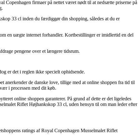
oyal Copenhagen firmaer på nettet været nødt til at nedsætte priserne på
g.
kskop 33 cl inden du færdiggør din shopping, således at du er
 om en uægte internet forhandler. Kortbestillinger er imidlertid en del
t afdrage pengene over et længere tidsrum.
og er det i reglen ikke specielt ophidsende.
t anerkender de danske love, tillige med at online shoppen fra tid til
vær i processen med dit køb.
teret online shoppen garanterer. På grund af dette er det ligeledes
selmalet Riflet Højhankskop 33 cl, uden hensyn til om man leder efter
 på netshoppens ratings af Royal Copenhagen Musselmalet Riflet