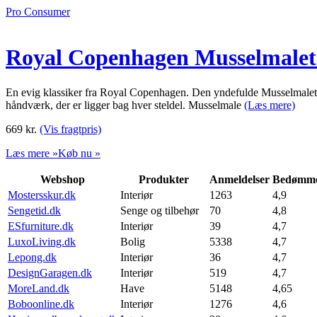
Pro Consumer
Royal Copenhagen Musselmalet 
En evig klassiker fra Royal Copenhagen. Den yndefulde Musselmalet Ri
håndværk, der er ligger bag hver steldel. Musselmale
(Læs mere)
669
kr.
(Vis fragtpris)
Læs mere »
Køb nu »
Webshop
Produkter
Anmeldelser
Bedømme
Mostersskur.dk
Interiør
1263
4,9
Sengetid.dk
Senge og tilbehør
70
4,8
ESfurniture.dk
Interiør
39
4,7
LuxoLiving.dk
Bolig
5338
4,7
Lepong.dk
Interiør
36
4,7
DesignGaragen.dk
Interiør
519
4,7
MoreLand.dk
Have
5148
4,65
Boboonline.dk
Interiør
1276
4,6