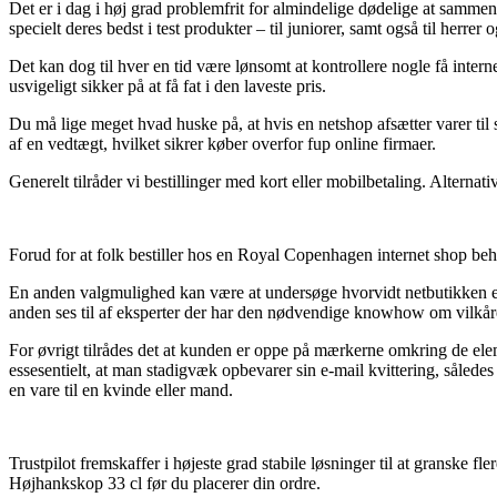
Det er i dag i høj grad problemfrit for almindelige dødelige at sammenh
specielt deres bedst i test produkter – til juniorer, samt også til herre
Det kan dog til hver en tid være lønsomt at kontrollere nogle få inte
usvigeligt sikker på at få fat i den laveste pris.
Du må lige meget hvad huske på, at hvis en netshop afsætter varer til sa
af en vedtægt, hvilket sikrer køber overfor fup online firmaer.
Generelt tilråder vi bestillinger med kort eller mobilbetaling. Alternat
Forud for at folk bestiller hos en Royal Copenhagen internet shop behø
En anden valgmulighed kan være at undersøge hvorvidt netbutikken er til
anden ses til af eksperter der har den nødvendige knowhow om vilkår
For øvrigt tilrådes det at kunden er oppe på mærkerne omkring de elem
essesentielt, at man stadigvæk opbevarer sin e-mail kvittering, såle
en vare til en kvinde eller mand.
Trustpilot fremskaffer i højeste grad stabile løsninger til at granske f
Højhankskop 33 cl før du placerer din ordre.