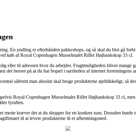
agen
ing. En yndling er efterhånden pakkeshops, og så skal du blot gå forbi ef
e ved køb af Royal Copenhagen Musselmalet Riflet Højhankskop 33 cl.
lig eller til adressen hvor du arbejder. Fragtmuligheden bliver mange
men det beroer på at du har bopæl i nærheden af internet forretningens a
entral såfremt man absolut skal bruge produkterne øjeblikkeligt, så derfo
pelvis Royal Copenhagen Musselmalet Riflet Højhankskop 33 cl, men vær 
lder fyraften.
det meste kræver det at du shopper for en konkret sum. Desuden burde ma
gtfirmaet til at levere produkterne til et afhentningssted.