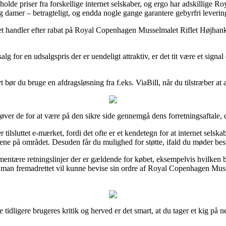
olde priser fra forskellige internet selskaber, og ergo har adskillige R
r og damer – betragteligt, og endda nogle gange garantere gebyrfri leverin
rnet handler efter rabat på Royal Copenhagen Musselmalet Riflet Højhan
lg for en udsalgspris der er uendeligt attraktiv, er det tit være et signal
ivt bør du bruge en afdragsløsning fra f.eks. ViaBill, når du tilstræber a
ver de for at være på den sikre side gennemgå dens forretningsaftale, d
sluttet e-mærket, fordi det ofte er et kendetegn for at internet selskabe
ene på området. Desuden får du mulighed for støtte, ifald du møder bes
entære retningslinjer der er gældende for købet, eksempelvis hvilken byt
des man fremadrettet vil kunne bevise sin ordre af Royal Copenhagen Mus
lere tidligere brugeres kritik og herved er det smart, at du tager et kig