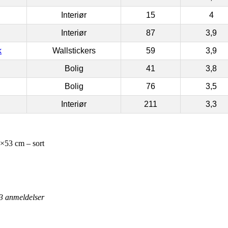
Interiør
15
4
Interiør
87
3,9
k
Wallstickers
59
3,9
Bolig
41
3,8
Bolig
76
3,5
Interiør
211
3,3
7×53 cm – sort
3
anmeldelser