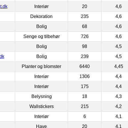
t.dk
Interiør
20
4,6
Dekoration
235
4,6
Bolig
68
4,6
Senge og tilbehør
726
4,6
Bolig
98
4,5
dk
Bolig
239
4,5
Planter og blomster
6440
4,45
Interiør
1306
4,4
Interiør
175
4,4
Belysning
18
4,3
Wallstickers
215
4,2
Interiør
6
4,1
Have
20
4,1