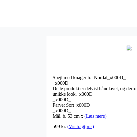
Spejl med knager fra Nordal_x000D_
_x000D_
Dette produkt er delvist håndlavet, og derfo
unikke look._x000D_
_x000D_
Farve: Sort_x000D_
_x000D_
Mål. b. 53 cm x
(Læs mere)
599
kr.
(Vis fragtpris)