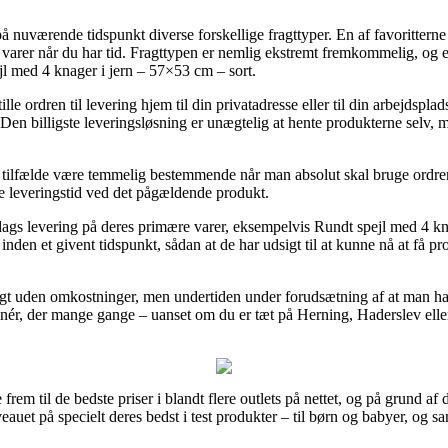
nuværende tidspunkt diverse forskellige fragttyper. En af favoritterne 
 varer når du har tid. Fragttypen er nemlig ekstremt fremkommelig, og
l med 4 knager i jern – 57×53 cm – sort.
 ordren til levering hjem til din privatadresse eller til din arbejdspla
Den billigste leveringsløsning er unægtelig at hente produkterne selv, 
 tilfælde være temmelig bestemmende når man absolut skal bruge ordre
de leveringstid ved det pågældende produkt.
rdags levering på deres primære varer, eksempelvis Rundt spejl med 4 k
inden et givent tidspunkt, sådan at de har udsigt til at kunne nå at få p
gt uden omkostninger, men undertiden under forudsætning af at man ha
ér, der mange gange – uanset om du er tæt på Herning, Haderslev eller 
frem til de bedste priser i blandt flere outlets på nettet, og på grund af d
eauet på specielt deres bedst i test produkter – til børn og babyer, og s