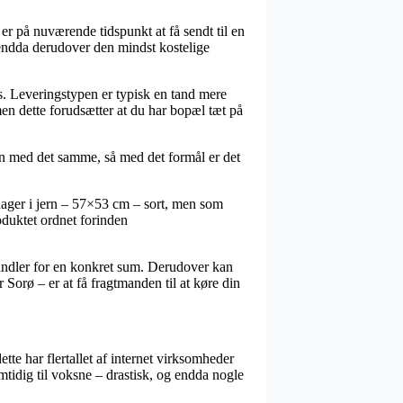
er på nuværende tidspunkt at få sendt til en
 endda derudover den mindst kostelige
ds. Leveringstypen er typisk en tand mere
men dette forudsætter at du har bopæl tæt på
n med det samme, så med det formål er det
nager i jern – 57×53 cm – sort, men som
roduktet ordnet forinden
ndler for en konkret sum. Derudover kan
Sorø – er at få fragtmanden til at køre din
ette har flertallet af internet virksomheder
amtidig til voksne – drastisk, og endda nogle