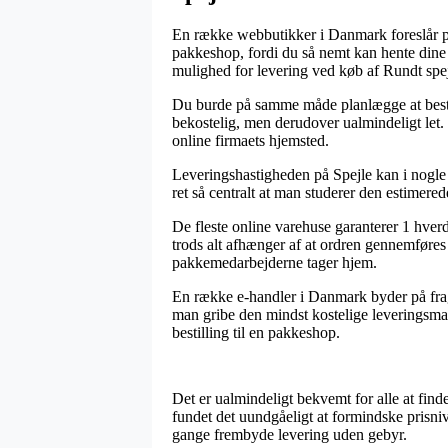
En række webbutikker i Danmark foreslår på 
pakkeshop, fordi du så nemt kan hente dine
mulighed for levering ved køb af Rundt spej
Du burde på samme måde planlægge at bestille
bekostelig, men derudover ualmindeligt let. 
online firmaets hjemsted.
Leveringshastigheden på Spejle kan i nogle
ret så centralt at man studerer den estimere
De fleste online varehuse garanterer 1 hve
trods alt afhænger af at ordren gennemføres 
pakkemedarbejderne tager hjem.
En række e-handler i Danmark byder på fra
man gribe den mindst kostelige leveringsman
bestilling til en pakkeshop.
Det er ualmindeligt bekvemt for alle at finde 
fundet det uundgåeligt at formindske prisniv
gange frembyde levering uden gebyr.