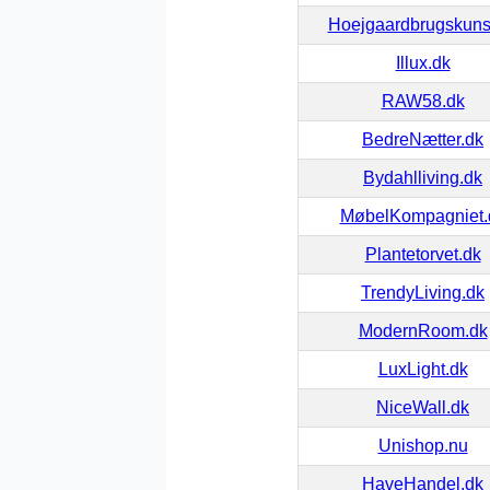
Hoejgaardbrugskuns
Illux.dk
RAW58.dk
BedreNætter.dk
Bydahlliving.dk
MøbelKompagniet.
Plantetorvet.dk
TrendyLiving.dk
ModernRoom.dk
LuxLight.dk
NiceWall.dk
Unishop.nu
HaveHandel.dk