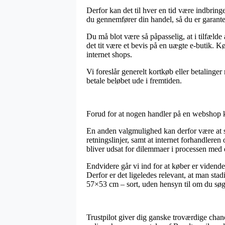
Derfor kan det til hver en tid være indbring
du gennemfører din handel, så du er garanter
Du må blot være så påpasselig, at i tilfælde 
det tit være et bevis på en uægte e-butik. K
internet shops.
Vi foreslår generelt kortkøb eller betalinge
betale beløbet ude i fremtiden.
Forud for at nogen handler på en webshop k
En anden valgmulighed kan derfor være at se 
retningslinjer, samt at internet forhandleren 
bliver udsat for dilemmaer i processen med 
Endvidere går vi ind for at køber er vidend
Derfor er det ligeledes relevant, at man sta
57×53 cm – sort, uden hensyn til om du søger
Trustpilot giver dig ganske troværdige chanc