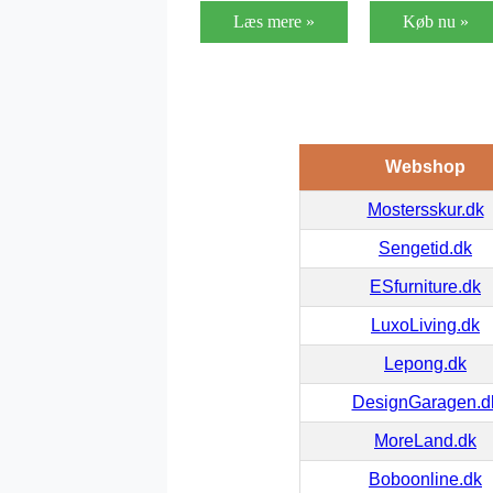
Læs mere »
Køb nu »
Webshop
Mostersskur.dk
Sengetid.dk
ESfurniture.dk
LuxoLiving.dk
Lepong.dk
DesignGaragen.d
MoreLand.dk
Boboonline.dk