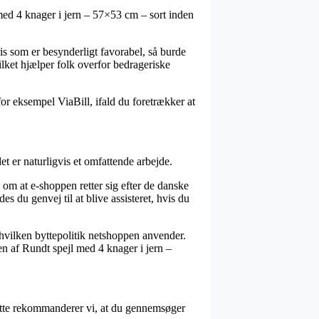
 med 4 knager i jern – 57×53 cm – sort inden
ris som er besynderligt favorabel, så burde
ilket hjælper folk overfor bedrageriske
for eksempel ViaBill, ifald du foretrækker at
 er naturligvis et omfattende arbejde.
 om at e-shoppen retter sig efter de danske
es du genvej til at blive assisteret, hvis du
 hvilken byttepolitik netshoppen anvender.
ren af Rundt spejl med 4 knager i jern –
 dette rekommanderer vi, at du gennemsøger