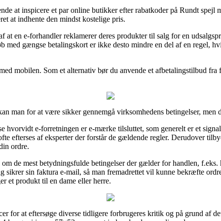
ende at inspicere et par online butikker efter rabatkoder på Rundt spejl
et at indhente den mindst kostelige pris.
af at en e-forhandler reklamerer deres produkter til salg for en udsalgsp
øb med gængse betalingskort er ikke desto mindre en del af en regel, hv
r med mobilen. Som et alternativ bør du anvende et afbetalingstilbud fra 
an man for at være sikker gennemgå virksomhedens betingelser, men det
hvorvidt e-forretningen er e-mærke tilsluttet, som generelt er et signal
ofte efterses af eksperter der forstår de gældende regler. Derudover tilbyd
din ordre.
e om de mest betydningsfulde betingelser der gælder for handlen, f.eks.
dig sikrer sin faktura e-mail, så man fremadrettet vil kunne bekræfte ord
 et produkt til en dame eller herre.
er for at eftersøge diverse tidligere forbrugeres kritik og på grund af