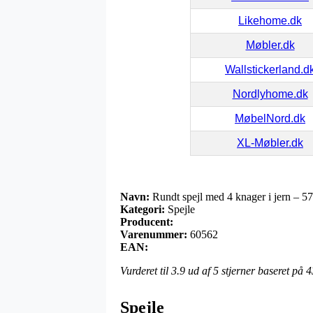
Likehome.dk
Møbler.dk
Wallstickerland.d
Nordlyhome.dk
MøbelNord.dk
XL-Møbler.dk
Navn:
Rundt spejl med 4 knager i jern – 5
Kategori:
Spejle
Producent:
Varenummer:
60562
EAN:
Vurderet til
3.9
ud af 5 stjerner baseret på
4
Spejle