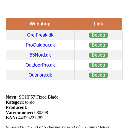
Webshop
Link
GrejFreak.dk
Besøg
ProOutdoor.dk
Besøg
55Nord.dk
Besøg
OutdoorPro.dk
Besøg
Outmore.dk
Besøg
Navn:
SCHF57 Fixed Blade
Kategori:
to-do
Producent:
Varenummer:
680298
EAN:
44356227285
Vurderet til
4.2
ud af 5 stjerner baseret på
13
anmeldelser