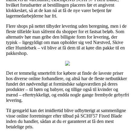
hvilket forudsætter at bestillingen placeres før et angivent
klokkeslæt, så at de kan nå at få de nye varer betjent før
lagermedarbejderne har fri.
Flere shops på nettet tilbyder levering uden beregning, men i de
fleste tilfælde kun såfremt du shopper for et fastsat beløb. Som
alternativ bør man gribe den billigste form for levering, der
typisk – ligegyldigt om man opholder sig ved Næstved, Skive
eller Humlebæk – vil blive at få dem til at køre din pakke til en
pakkeshop.
Det er temmelig smertefrit for købere at finde de laveste priser
hos diverse online forhandlere, og altså har de fleste netbutikker
fundet det nødvendigt at formindske salgsværdien på deres
produkter – til børn og babyer, og tillige også til kvinder og
mænd – eftertrykkeligt, og endda nogle gange frembyde gebyrfri
levering.
Til gengæld kan det imidlertid blive udbytterigt at sammenligne
visse online forretninger efter tilbud på SCHF57 Fixed Blade
inden du handler, sådan at du er garanteret at få den mest
betalelige pris.