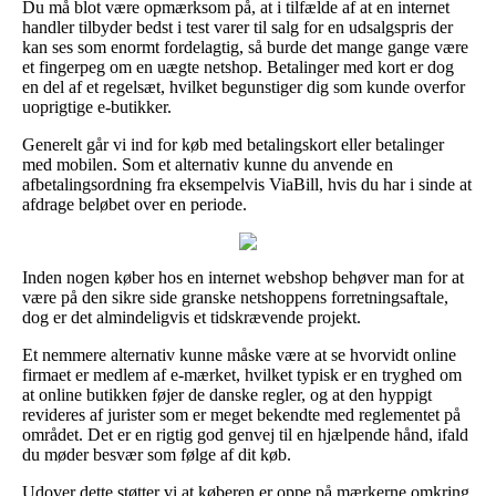
Du må blot være opmærksom på, at i tilfælde af at en internet
handler tilbyder bedst i test varer til salg for en udsalgspris der
kan ses som enormt fordelagtig, så burde det mange gange være
et fingerpeg om en uægte netshop. Betalinger med kort er dog
en del af et regelsæt, hvilket begunstiger dig som kunde overfor
uoprigtige e-butikker.
Generelt går vi ind for køb med betalingskort eller betalinger
med mobilen. Som et alternativ kunne du anvende en
afbetalingsordning fra eksempelvis ViaBill, hvis du har i sinde at
afdrage beløbet over en periode.
Inden nogen køber hos en internet webshop behøver man for at
være på den sikre side granske netshoppens forretningsaftale,
dog er det almindeligvis et tidskrævende projekt.
Et nemmere alternativ kunne måske være at se hvorvidt online
firmaet er medlem af e-mærket, hvilket typisk er en tryghed om
at online butikken føjer de danske regler, og at den hyppigt
revideres af jurister som er meget bekendte med reglementet på
området. Det er en rigtig god genvej til en hjælpende hånd, ifald
du møder besvær som følge af dit køb.
Udover dette støtter vi at køberen er oppe på mærkerne omkring