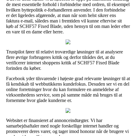
de mest essentielle forhold i forbindelse med ordren, til eksempel
hvilken byttepolitik e-forhandleren anvender. I den forbindelse
er det ligeledes afgørende, at man når som helst sikrer ens
faktura e-mail, således man i fremtiden vil kunne eftervise sit
køb af SCHF57 Fixed Blade, uden hensyn til om man leder efter
en vare til en dame eller herre.
Trustpilot fører til relativt troværdige løsninger til at analysere
flere øvrige forbrugeres kritik og derfor tilrådes det, at du
verificerer internet shoppens kritik af SCHF57 Fixed Blade
forinden du køber.
Facebook yder tilsvarende i højeste grad relevante løsninger til at
få kendskab til webbutikkens kundefokus. Desuden ser vi en del
online forretninger hvor du kan formulere en anmeldelse af
virksomhedens service, som på samme måde må bruges til at
fornemme hvor glade kunderne er.
Websitet er finansieret af annonceindtægter. Vi har
samarbejdsaftaler med nogle forskellige internet handler og
promoverer deres varer, og tager imod honorar når de brugere vi