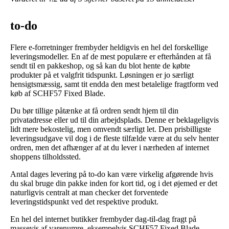
to-do
Flere e-forretninger frembyder heldigvis en hel del forskellige
leveringsmodeller. En af de mest populære er efterhånden at få
sendt til en pakkeshop, og så kan du blot hente de købte
produkter på et valgfrit tidspunkt. Løsningen er jo særligt
hensigtsmæssig, samt tit endda den mest betalelige fragtform ved
køb af SCHF57 Fixed Blade.
Du bør tillige påtænke at få ordren sendt hjem til din
privatadresse eller ud til din arbejdsplads. Denne er beklageligvis
lidt mere bekostelig, men omvendt særligt let. Den prisbilligste
leveringsudgave vil dog i de fleste tilfælde være at du selv henter
ordren, men det afhænger af at du lever i nærheden af internet
shoppens tilholdssted.
Antal dages levering på to-do kan være virkelig afgørende hvis
du skal bruge din pakke inden for kort tid, og i det øjemed er det
naturligvis centralt at man checker det forventede
leveringstidspunkt ved det respektive produkt.
En hel del internet butikker frembyder dag-til-dag fragt på
massevis af varenumre, eksempelvis SCHF57 Fixed Blade,