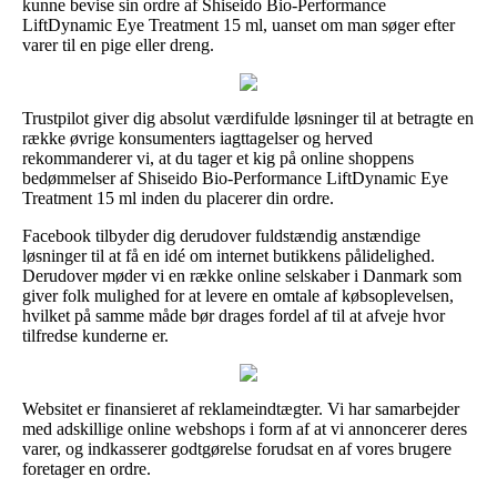
kunne bevise sin ordre af Shiseido Bio-Performance
LiftDynamic Eye Treatment 15 ml, uanset om man søger efter
varer til en pige eller dreng.
Trustpilot giver dig absolut værdifulde løsninger til at betragte en
række øvrige konsumenters iagttagelser og herved
rekommanderer vi, at du tager et kig på online shoppens
bedømmelser af Shiseido Bio-Performance LiftDynamic Eye
Treatment 15 ml inden du placerer din ordre.
Facebook tilbyder dig derudover fuldstændig anstændige
løsninger til at få en idé om internet butikkens pålidelighed.
Derudover møder vi en række online selskaber i Danmark som
giver folk mulighed for at levere en omtale af købsoplevelsen,
hvilket på samme måde bør drages fordel af til at afveje hvor
tilfredse kunderne er.
Websitet er finansieret af reklameindtægter. Vi har samarbejder
med adskillige online webshops i form af at vi annoncerer deres
varer, og indkasserer godtgørelse forudsat en af vores brugere
foretager en ordre.