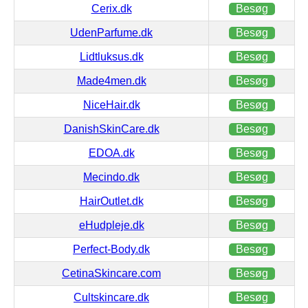
Cerix.dk
Besøg
UdenParfume.dk
Besøg
Lidtluksus.dk
Besøg
Made4men.dk
Besøg
NiceHair.dk
Besøg
DanishSkinCare.dk
Besøg
EDOA.dk
Besøg
Mecindo.dk
Besøg
HairOutlet.dk
Besøg
eHudpleje.dk
Besøg
Perfect-Body.dk
Besøg
CetinaSkincare.com
Besøg
Cultskincare.dk
Besøg