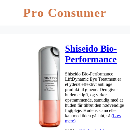
Pro Consumer
Shiseido Bio-
Performance
LiftDynamic
Shiseido Bio-Performance
Eye Treatment
LiftDynamic Eye Treatment er
et yderst effektivt anti-age
15 ml
produkt til øjnene. Den giver
huden et løft, og virker
opstrammende, samtidig med at
huden får tilført den nødvendige
fugtpleje. Hudens stamceller
kan med tiden gå tabt, så
(Læs
mere)