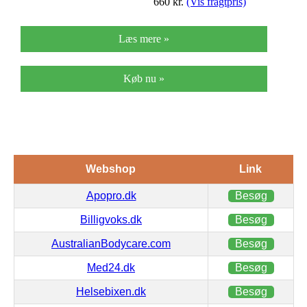
660
kr.
(Vis fragtpris)
Læs mere »
Køb nu »
Webshop
Link
Apopro.dk
Besøg
Billigvoks.dk
Besøg
AustralianBodycare.com
Besøg
Med24.dk
Besøg
Helsebixen.dk
Besøg