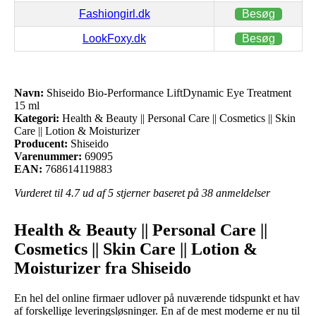
Fashiongirl.dk
Besøg
LookFoxy.dk
Besøg
Navn:
Shiseido Bio-Performance LiftDynamic Eye Treatment
15 ml
Kategori:
Health & Beauty || Personal Care || Cosmetics || Skin
Care || Lotion & Moisturizer
Producent:
Shiseido
Varenummer:
69095
EAN:
768614119883
Vurderet til
4.7
ud af 5 stjerner baseret på
38
anmeldelser
Health & Beauty || Personal Care ||
Cosmetics || Skin Care || Lotion &
Moisturizer fra Shiseido
En hel del online firmaer udlover på nuværende tidspunkt et hav
af forskellige leveringsløsninger. En af de mest moderne er nu til