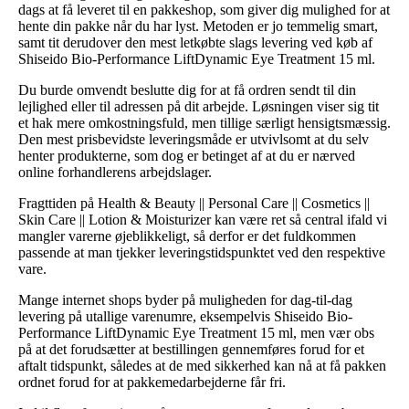
dags at få leveret til en pakkeshop, som giver dig mulighed for at
hente din pakke når du har lyst. Metoden er jo temmelig smart,
samt tit derudover den mest letkøbte slags levering ved køb af
Shiseido Bio-Performance LiftDynamic Eye Treatment 15 ml.
Du burde omvendt beslutte dig for at få ordren sendt til din
lejlighed eller til adressen på dit arbejde. Løsningen viser sig tit
et hak mere omkostningsfuld, men tillige særligt hensigtsmæssig.
Den mest prisbevidste leveringsmåde er utvivlsomt at du selv
henter produkterne, som dog er betinget af at du er nærved
online forhandlerens arbejdslager.
Fragttiden på Health & Beauty || Personal Care || Cosmetics ||
Skin Care || Lotion & Moisturizer kan være ret så central ifald vi
mangler varerne øjeblikkeligt, så derfor er det fuldkommen
passende at man tjekker leveringstidspunktet ved den respektive
vare.
Mange internet shops byder på muligheden for dag-til-dag
levering på utallige varenumre, eksempelvis Shiseido Bio-
Performance LiftDynamic Eye Treatment 15 ml, men vær obs
på at det forudsætter at bestillingen gennemføres forud for et
aftalt tidspunkt, således at de med sikkerhed kan nå at få pakken
ordnet forud for at pakkemedarbejderne får fri.