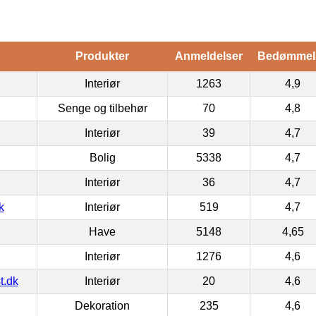
Produkter
Anmeldelser
Bedømmel
Interiør
1263
4,9
Senge og tilbehør
70
4,8
Interiør
39
4,7
Bolig
5338
4,7
Interiør
36
4,7
k
Interiør
519
4,7
Have
5148
4,65
Interiør
1276
4,6
t.dk
Interiør
20
4,6
Dekoration
235
4,6