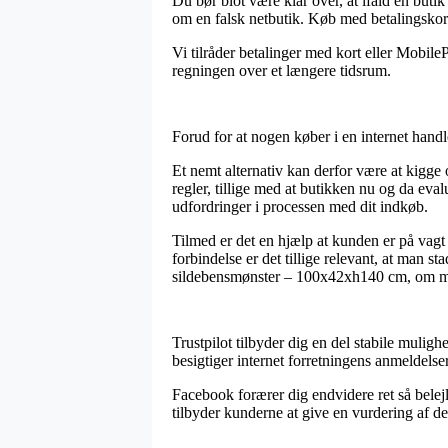
Du bør blot være klar over, at ifald en buti
om en falsk netbutik. Køb med betalingskort 
Vi tilråder betalinger med kort eller Mobile
regningen over et længere tidsrum.
Forud for at nogen køber i en internet handl
Et nemt alternativ kan derfor være at kigge
regler, tillige med at butikken nu og da eva
udfordringer i processen med dit indkøb.
Tilmed er det en hjælp at kunden er på vagt 
forbindelse er det tillige relevant, at man 
sildebensmønster – 100x42xh140 cm, om man 
Trustpilot tilbyder dig en del stabile muligh
besigtiger internet forretningens anmeldels
Facebook forærer dig endvidere ret så belejl
tilbyder kunderne at give en vurdering af der