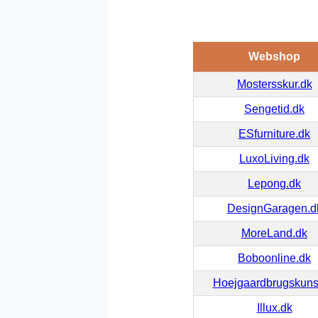
Webshop
Mostersskur.dk
Sengetid.dk
ESfurniture.dk
LuxoLiving.dk
Lepong.dk
DesignGaragen.d
MoreLand.dk
Boboonline.dk
Hoejgaardbrugskuns
Illux.dk