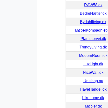
RAW58.dk
BedreNætter.dk
Bydahlliving.dk
MøbelKompagniet.
Plantetorvet.dk
TrendyLiving.dk
ModernRoom.dk
LuxLight.dk
NiceWall.dk
Unishop.nu
HaveHandel.dk
Likehome.dk
Møbler.dk