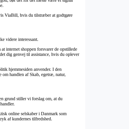
god, bør det for det meste være et signal
e.
s ViaBill, hvis du tilstræber at godtgøre
ke videre interessant.
at internet shoppen forsvarer de opstillede
et dig genvej til assistance, hvis du oplever
politik hjemmesiden anvender. I den
ne om handlen af Skab, egetræ, natur,
n grund stiller vi forslag om, at du
handler.
faktisk online selskaber i Danmark som
tryk af kundernes tilfredshed.