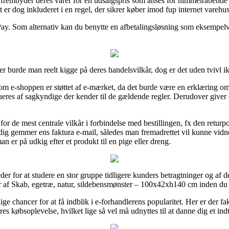
k frembyder deres varer for en udsalgspris som anses for himmelråbende 
er dog inkluderet i en regel, der sikrer køber imod fup internet varehus
Pay. Som alternativ kan du benytte en afbetalingsløsning som eksempelvi
er burde man reelt kigge på deres handelsvilkår, dog er det uden tvivl ik
 om e-shoppen er støttet af e-mærket, da det burde være en erklæring om 
lueres af sagkyndige der kender til de gældende regler. Derudover giver d
for de mest centrale vilkår i forbindelse med bestillingen, fx den retur
stadig gemmer ens faktura e-mail, således man fremadrettet vil kunne vid
er på udkig efter et produkt til en pige eller dreng.
eder for at studere en stor gruppe tidligere kunders betragtninger og af de
er af Skab, egetræ, natur, sildebensmønster – 100x42xh140 cm inden du 
ige chancer for at få indblik i e-forhandlerens popularitet. Her er der 
es købsoplevelse, hvilket lige så vel må udnyttes til at danne dig et ind