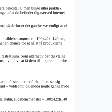
ere bekostelig, men tillige ultra praktisk.
nget af at du befinder dig nærved internet
e, så derfor er det ganske væsentligt at vi
atur, sildebensmønster – 100x42xh140 cm,
ar en chance for at nå at få produkterne
n fastsat sum. Som alternativ bør du vælge
– vil blive at få dem til at køre din ordre
r de fleste internet forhandlere set sig
g mænd – voldsomt, og endda nogle gange byde
træ, natur, sildebensmønster – 100x42xh140