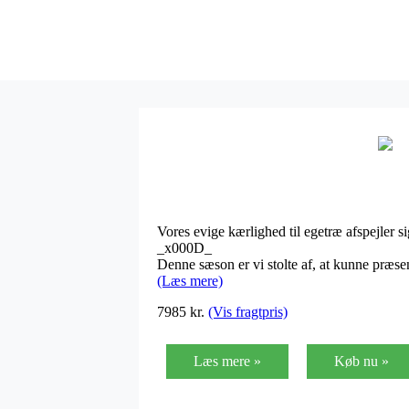
Vores evige kærlighed til egetræ afspejler
_x000D_
Denne sæson er vi stolte af, at kunne præsen
(Læs mere)
7985
kr.
(Vis fragtpris)
Læs mere »
Køb nu »