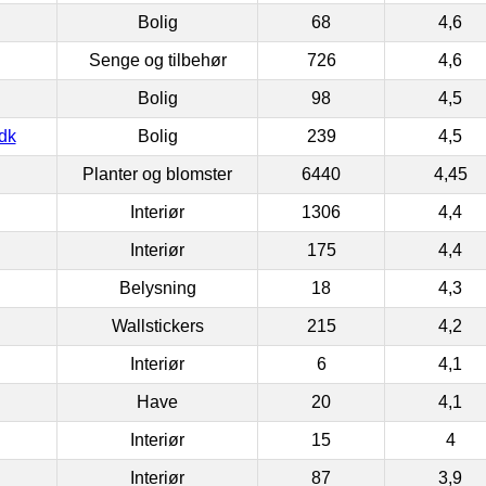
Bolig
68
4,6
Senge og tilbehør
726
4,6
Bolig
98
4,5
dk
Bolig
239
4,5
Planter og blomster
6440
4,45
Interiør
1306
4,4
Interiør
175
4,4
Belysning
18
4,3
Wallstickers
215
4,2
Interiør
6
4,1
Have
20
4,1
Interiør
15
4
Interiør
87
3,9