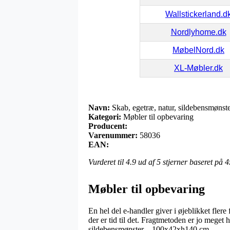
Wallstickerland.d
Nordlyhome.dk
MøbelNord.dk
XL-Møbler.dk
Navn:
Skab, egetræ, natur, sildebensmøns
Kategori:
Møbler til opbevaring
Producent:
Varenummer:
58036
EAN:
Vurderet til
4.9
ud af 5 stjerner baseret på
4
Møbler til opbevaring
En hel del e-handler giver i øjeblikket flere
der er tid til det. Fragtmetoden er jo mege
sildebensmønster – 100x42xh140 cm.