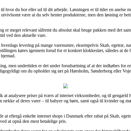
til hvor du bor eller ud til dit arbejde. Løsningen er til tider en anelse m
 utvivlsomt være at du selv henter produkterne, men den løsning er beti
ng er meget relevant såfremt du absolut skal bruge pakken med det samm
id ved den aktuelle vare.
 1 hverdags levering på mange varenumre, eksempelvis Skab, egetræ, n
llingen køres igennem forud for et konkret klokkeslæt, således at de h
r hjemad.
ing, men undertiden er det under forudsætning af at der indkøbes for e
ligegyldigt om du opholder sig tæt på Hørsholm, Sønderborg eller Vojens 
lk at analysere priser på tværs af internet virksomheder, og til gengæld ha
en række af deres varer – til babyer og børn, samt også til kvinder o
 at eftergå enkelte internet shops i Danmark efter rabat på Skab, ege
 ved at opnå den mest betalelige pris.