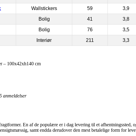
k
Wallstickers
59
3,9
Bolig
41
3,8
Bolig
76
3,5
Interiør
211
3,3
ter – 100x42xh140 cm
5
anmeldelser
 fragtformer. En af de populære er i dag levering til et afhentningssted,
t hensigtsmæssig, samt endda derudover den mest betalelige form for leve