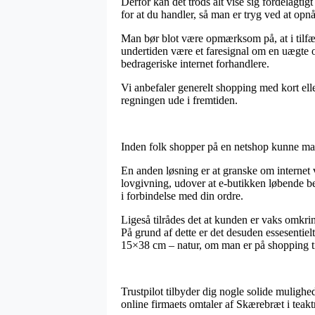
Derfor kan det trods alt vise sig fordelagti
for at du handler, så man er tryg ved at opnå
Man bør blot være opmærksom på, at i tilfæld
undertiden være et faresignal om en uægte o
bedrageriske internet forhandlere.
Vi anbefaler generelt shopping med kort elle
regningen ude i fremtiden.
Inden folk shopper på en netshop kunne man u
En anden løsning er at granske om internet v
lovgivning, udover at e-butikken løbende bes
i forbindelse med din ordre.
Ligeså tilrådes det at kunden er vaks omkri
På grund af dette er det desuden essesentiel
15×38 cm – natur, om man er på shopping til
Trustpilot tilbyder dig nogle solide mulighe
online firmaets omtaler af Skærebræt i teak