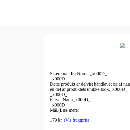
Skærebræt fra Nordal_x000D_
_x000D_
Dette produkt er delvist håndlavet og af nat
en del af produktets unikke look._x000D_
_x000D_
Farve: Natur_x000D_
_x000D_
Mål.(Læs mere)
179
kr.
(Vis fragtpris)