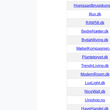
Hoejgaardbrugskuns
Illux.dk
RAW58.dk
BedreNætter.dk
Bydahlliving.dk
MøbelKompagniet.
Plantetorvet.dk
TrendyLiving.dk
ModernRoom.dk
LuxLight.dk
NiceWall.dk
Unishop.nu
HaveHandel.dk