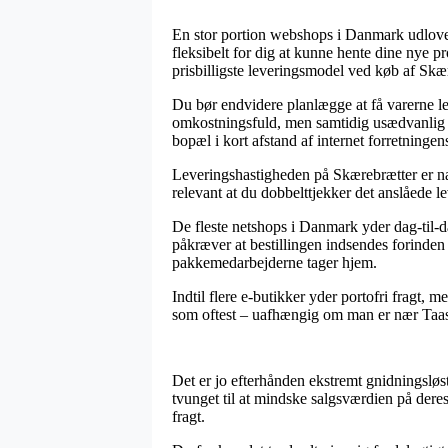
En stor portion webshops i Danmark udlover h
fleksibelt for dig at kunne hente dine nye 
prisbilligste leveringsmodel ved køb af Skæ
Du bør endvidere planlægge at få varerne lev
omkostningsfuld, men samtidig usædvanlig le
bopæl i kort afstand af internet forretninge
Leveringshastigheden på Skærebrætter er natu
relevant at du dobbelttjekker det anslåede l
De fleste netshops i Danmark yder dag-til-
påkræver at bestillingen indsendes forinden 
pakkemedarbejderne tager hjem.
Indtil flere e-butikker yder portofri fragt, m
som oftest – uafhængig om man er nær Taastrup
Det er jo efterhånden ekstremt gnidningsløst f
tvunget til at mindske salgsværdien på dere
fragt.