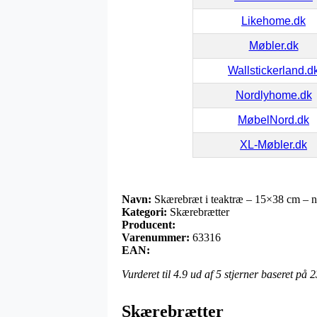
Likehome.dk
Møbler.dk
Wallstickerland.d
Nordlyhome.dk
MøbelNord.dk
XL-Møbler.dk
Navn:
Skærebræt i teaktræ – 15×38 cm – n
Kategori:
Skærebrætter
Producent:
Varenummer:
63316
EAN:
Vurderet til
4.9
ud af 5 stjerner baseret på
2
Skærebrætter