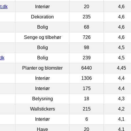
t.dk
Interiør
20
4,6
Dekoration
235
4,6
Bolig
68
4,6
Senge og tilbehør
726
4,6
Bolig
98
4,5
dk
Bolig
239
4,5
Planter og blomster
6440
4,45
Interiør
1306
4,4
Interiør
175
4,4
Belysning
18
4,3
Wallstickers
215
4,2
Interiør
6
4,1
Have
20
4,1