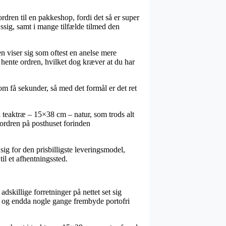
rdren til en pakkeshop, fordi det så er super
ssig, samt i mange tilfælde tilmed den
en viser sig som oftest en anelse mere
 hente ordren, hvilket dog kræver at du har
om få sekunder, så med det formål er det ret
teaktræ – 15×38 cm – natur, som trods alt
 ordren på posthuset forinden
 sig for den prisbilligste leveringsmodel,
il et afhentningssted.
adskillige forretninger på nettet set sig
d, og endda nogle gange frembyde portofri