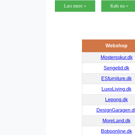
Læs mere »
Køb nu »
Webshop
Mostersskur.dk
Sengetid.dk
ESfurniture.dk
LuxoLiving.dk
Lepong.dk
DesignGaragen.d
MoreLand.dk
Boboonline.dk