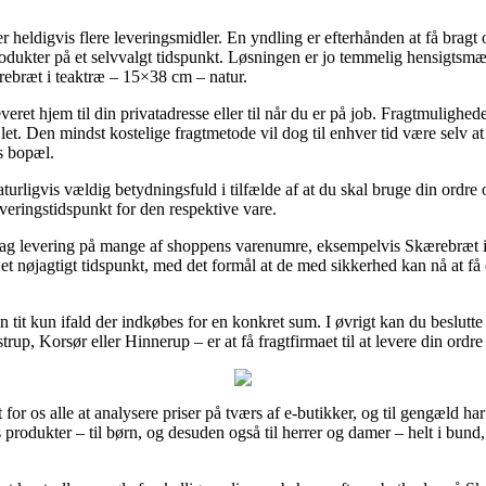
eldigvis flere leveringsmidler. En yndling er efterhånden at få bragt o
produkter på et selvvalgt tidspunkt. Løsningen er jo temmelig hensigtsmæ
rebræt i teaktræ – 15×38 cm – natur.
eret hjem til din privatadresse eller til når du er på job. Fragtmulighed
t. Den mindst kostelige fragtmetode vil dog til enhver tid være selv at
ns bopæl.
rligvis vældig betydningsfuld i tilfælde af at du skal bruge din ordre 
everingstidspunkt for den respektive vare.
dag levering på mange af shoppens varenumre, eksempelvis Skærebræt i 
et nøjagtigt tidspunkt, med det formål at de med sikkerhed kan nå at få
en tit kun ifald der indkøbes for en konkret sum. I øvrigt kan du beslutte
, Korsør eller Hinnerup – er at få fragtfirmaet til at levere din ordre t
or os alle at analysere priser på tværs af e-butikker, og til gengæld har 
s produkter – til børn, og desuden også til herrer og damer – helt i bun