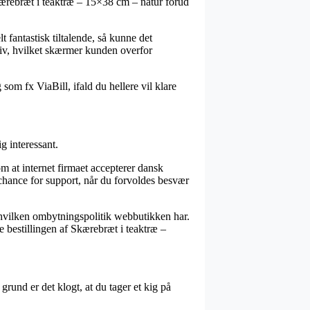
Skærebræt i teaktræ – 15×38 cm – natur forud
 fantastisk tiltalende, så kunne det
tiv, hvilket skærmer kunden overfor
som fx ViaBill, ifald du hellere vil klare
g interessant.
m at internet firmaet accepterer dansk
 chance for support, når du forvoldes besvær
x hvilken ombytningspolitik webbutikken har.
e bestillingen af Skærebræt i teaktræ –
grund er det klogt, at du tager et kig på