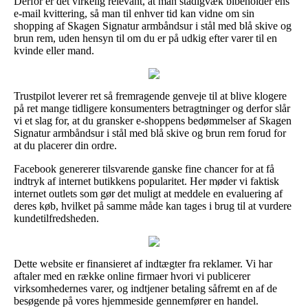
Derfor er det virkelig relevant, at man stadigvæk bibeholder ens
e-mail kvittering, så man til enhver tid kan vidne om sin
shopping af Skagen Signatur armbåndsur i stål med blå skive og
brun rem, uden hensyn til om du er på udkig efter varer til en
kvinde eller mand.
Trustpilot leverer ret så fremragende genveje til at blive klogere
på ret mange tidligere konsumenters betragtninger og derfor slår
vi et slag for, at du gransker e-shoppens bedømmelser af Skagen
Signatur armbåndsur i stål med blå skive og brun rem forud for
at du placerer din ordre.
Facebook genererer tilsvarende ganske fine chancer for at få
indtryk af internet butikkens popularitet. Her møder vi faktisk
internet outlets som gør det muligt at meddele en evaluering af
deres køb, hvilket på samme måde kan tages i brug til at vurdere
kundetilfredsheden.
Dette website er finansieret af indtægter fra reklamer. Vi har
aftaler med en række online firmaer hvori vi publicerer
virksomhedernes varer, og indtjener betaling såfremt en af de
besøgende på vores hjemmeside gennemfører en handel.