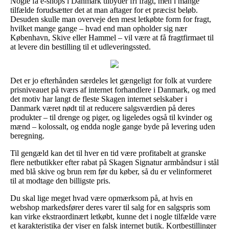
Nogle få e-shops i Danmark tilbyder fri fragt, men i mange
tilfælde forudsætter det at man aftager for et præcist beløb.
Desuden skulle man overveje den mest letkøbte form for fragt,
hvilket mange gange – hvad end man opholder sig nær
København, Skive eller Hammel – vil være at få fragtfirmaet til
at levere din bestilling til et udleveringssted.
Det er jo efterhånden særdeles let gængeligt for folk at vurdere
prisniveauet på tværs af internet forhandlere i Danmark, og med
det motiv har langt de fleste Skagen internet selskaber i
Danmark været nødt til at reducere salgsværdien på deres
produkter – til drenge og piger, og ligeledes også til kvinder og
mænd – kolossalt, og endda nogle gange byde på levering uden
beregning.
Til gengæld kan det til hver en tid være profitabelt at granske
flere netbutikker efter rabat på Skagen Signatur armbåndsur i stål
med blå skive og brun rem før du køber, så du er velinformeret
til at modtage den billigste pris.
Du skal lige meget hvad være opmærksom på, at hvis en
webshop markedsfører deres varer til salg for en salgspris som
kan virke ekstraordinært letkøbt, kunne det i nogle tilfælde være
et karakteristika der viser en falsk internet butik. Kortbestillinger