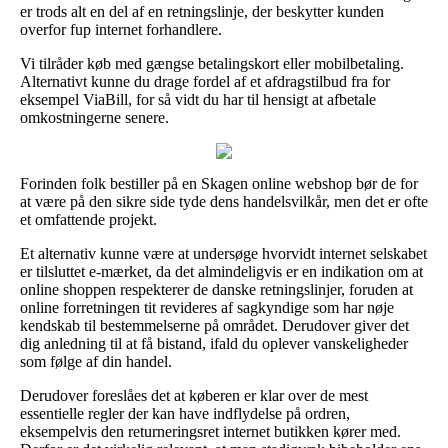
er trods alt en del af en retningslinje, der beskytter kunden
overfor fup internet forhandlere.
Vi tilråder køb med gængse betalingskort eller mobilbetaling.
Alternativt kunne du drage fordel af et afdragstilbud fra for
eksempel ViaBill, for så vidt du har til hensigt at afbetale
omkostningerne senere.
Forinden folk bestiller på en Skagen online webshop bør de for
at være på den sikre side tyde dens handelsvilkår, men det er ofte
et omfattende projekt.
Et alternativ kunne være at undersøge hvorvidt internet selskabet
er tilsluttet e-mærket, da det almindeligvis er en indikation om at
online shoppen respekterer de danske retningslinjer, foruden at
online forretningen tit revideres af sagkyndige som har nøje
kendskab til bestemmelserne på området. Derudover giver det
dig anledning til at få bistand, ifald du oplever vanskeligheder
som følge af din handel.
Derudover foreslåes det at køberen er klar over de mest
essentielle regler der kan have indflydelse på ordren,
eksempelvis den returneringsret internet butikken kører med.