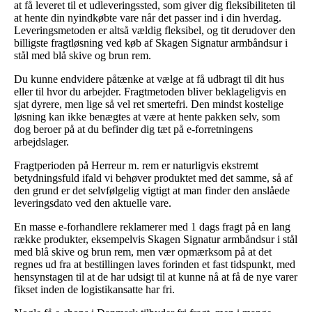
at få leveret til et udleveringssted, som giver dig fleksibiliteten til
at hente din nyindkøbte vare når det passer ind i din hverdag.
Leveringsmetoden er altså vældig fleksibel, og tit derudover den
billigste fragtløsning ved køb af Skagen Signatur armbåndsur i
stål med blå skive og brun rem.
Du kunne endvidere påtænke at vælge at få udbragt til dit hus
eller til hvor du arbejder. Fragtmetoden bliver beklageligvis en
sjat dyrere, men lige så vel ret smertefri. Den mindst kostelige
løsning kan ikke benægtes at være at hente pakken selv, som
dog beroer på at du befinder dig tæt på e-forretningens
arbejdslager.
Fragtperioden på Herreur m. rem er naturligvis ekstremt
betydningsfuld ifald vi behøver produktet med det samme, så af
den grund er det selvfølgelig vigtigt at man finder den anslåede
leveringsdato ved den aktuelle vare.
En masse e-forhandlere reklamerer med 1 dags fragt på en lang
række produkter, eksempelvis Skagen Signatur armbåndsur i stål
med blå skive og brun rem, men vær opmærksom på at det
regnes ud fra at bestillingen laves forinden et fast tidspunkt, med
hensynstagen til at de har udsigt til at kunne nå at få de nye varer
fikset inden de logistikansatte har fri.