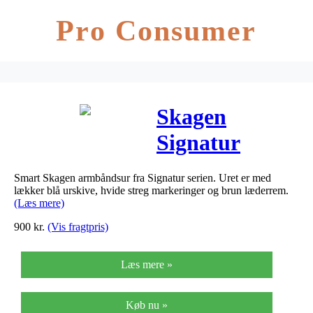
Pro Consumer
Skagen
Signatur
armbåndsur i
Smart Skagen armbåndsur fra Signatur serien. Uret er med
stål med blå
lækker blå urskive, hvide streg markeringer og brun læderrem.
(Læs mere)
skive og brun
900
kr.
(Vis fragtpris)
rem
Læs mere »
Køb nu »