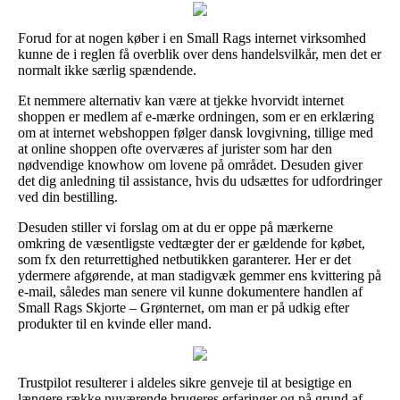
Forud for at nogen køber i en Small Rags internet virksomhed
kunne de i reglen få overblik over dens handelsvilkår, men det er
normalt ikke særlig spændende.
Et nemmere alternativ kan være at tjekke hvorvidt internet
shoppen er medlem af e-mærke ordningen, som er en erklæring
om at internet webshoppen følger dansk lovgivning, tillige med
at online shoppen ofte overværes af jurister som har den
nødvendige knowhow om lovene på området. Desuden giver
det dig anledning til assistance, hvis du udsættes for udfordringer
ved din bestilling.
Desuden stiller vi forslag om at du er oppe på mærkerne
omkring de væsentligste vedtægter der er gældende for købet,
som fx den returrettighed netbutikken garanterer. Her er det
ydermere afgørende, at man stadigvæk gemmer ens kvittering på
e-mail, således man senere vil kunne dokumentere handlen af
Small Rags Skjorte – Grønternet, om man er på udkig efter
produkter til en kvinde eller mand.
Trustpilot resulterer i aldeles sikre genveje til at besigtige en
længere række nuværende brugeres erfaringer og på grund af