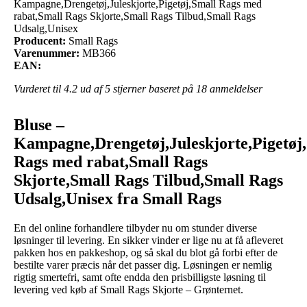
Kampagne,Drengetøj,Juleskjorte,Pigetøj,Small Rags med
rabat,Small Rags Skjorte,Small Rags Tilbud,Small Rags
Udsalg,Unisex
Producent:
Small Rags
Varenummer:
MB366
EAN:
Vurderet til
4.2
ud af 5 stjerner baseret på
18
anmeldelser
Bluse –
Kampagne,Drengetøj,Juleskjorte,Pigetøj
Rags med rabat,Small Rags
Skjorte,Small Rags Tilbud,Small Rags
Udsalg,Unisex fra Small Rags
En del online forhandlere tilbyder nu om stunder diverse
løsninger til levering. En sikker vinder er lige nu at få afleveret
pakken hos en pakkeshop, og så skal du blot gå forbi efter de
bestilte varer præcis når det passer dig. Løsningen er nemlig
rigtig smertefri, samt ofte endda den prisbilligste løsning til
levering ved køb af Small Rags Skjorte – Grønternet.