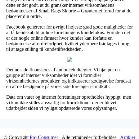
dette er det godt, at du gransker internet virksomhedens
bedømmelser af Small Rags Skjorte – Grønternet forud for at du
placerer din ordre.
Facebook genererer for øvrigt i højeste grad gode muligheder for
at få kendskab til online forretningens kundefokus. Foruden det
er der nogle online firmaer hvor kunder kan forfatte en
bedømmelse af ordreforløbet, hvilket ydermere bør tages i brug
til at tage stilling til kundetilfredsheden.
Denne side finansieres af annonceindtægter. Vi hjælper en
gruppe af internet virksomheder idet vi formidler
virksomhedernes produkter, og indkasserer godtgørelse forudsat
en af de besøgende på vores side foretager et indkøb.
Data om varer og internet forretninger opretholdes hyppigt, men
vi kan ikke stilles ansvarlig for korrektioner der er blevet
udarbejdet siden vi nyligst opdaterede vores oplysninger.
© Copyright
Pro Consumer
- Alle rettigheder forbeholdes -
Artikler