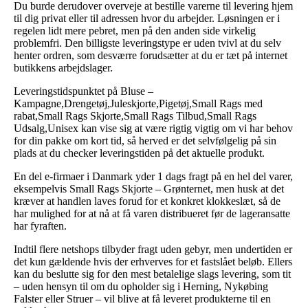
Du burde derudover overveje at bestille varerne til levering hjem
til dig privat eller til adressen hvor du arbejder. Løsningen er i
regelen lidt mere pebret, men på den anden side virkelig
problemfri. Den billigste leveringstype er uden tvivl at du selv
henter ordren, som desværre forudsætter at du er tæt på internet
butikkens arbejdslager.
Leveringstidspunktet på Bluse –
Kampagne,Drengetøj,Juleskjorte,Pigetøj,Small Rags med
rabat,Small Rags Skjorte,Small Rags Tilbud,Small Rags
Udsalg,Unisex kan vise sig at være rigtig vigtig om vi har behov
for din pakke om kort tid, så herved er det selvfølgelig på sin
plads at du checker leveringstiden på det aktuelle produkt.
En del e-firmaer i Danmark yder 1 dags fragt på en hel del varer,
eksempelvis Small Rags Skjorte – Grønternet, men husk at det
kræver at handlen laves forud for et konkret klokkeslæt, så de
har mulighed for at nå at få varen distribueret før de lageransatte
har fyraften.
Indtil flere netshops tilbyder fragt uden gebyr, men undertiden er
det kun gældende hvis der erhverves for et fastslået beløb. Ellers
kan du beslutte sig for den mest betalelige slags levering, som tit
– uden hensyn til om du opholder sig i Herning, Nykøbing
Falster eller Struer – vil blive at få leveret produkterne til en