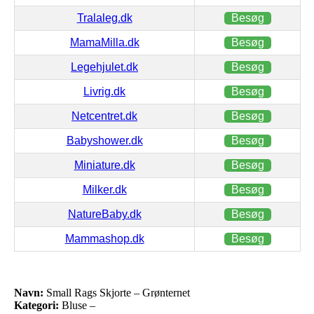
Tralaleg.dk
Besøg
MamaMilla.dk
Besøg
Legehjulet.dk
Besøg
Livrig.dk
Besøg
Netcentret.dk
Besøg
Babyshower.dk
Besøg
Miniature.dk
Besøg
Milker.dk
Besøg
NatureBaby.dk
Besøg
Mammashop.dk
Besøg
Navn:
Small Rags Skjorte – Grønternet
Kategori:
Bluse –