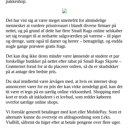
pakkeshop.
Det har vist sig at være meget smertefrit for almindelige
mennesker at vurdere prisniveauet i blandt diverse firmaer på
nettet, og på grund af dette har flere Small Rags online selskaber
set sig tvunget til at nedsætte salgsværdien på varerne – til piger
og drenge, samt også til damer og herrer – betragteligt, og endda
nogle gange præstere gratis fragt.
Det kan dog ikke desto mindre være lønnende at studere et par
forskellige butikker på nettet efter rabat på Small Rags Skjorte –
Grønternet forud for at du placerer ordren, så du er skudsikker
på at antage den bedste pris.
Du skal imidlertid være årvågen med, at hvis en internet shop
annoncerer varer for en pris der kan virke uendeligt god, kan det
tit være et tegn på en uærlig online virksomhed. Shopping med
kort er trods alt inkluderet i et lovbud, som redder køberen
overfor uærlige online shops.
Vi foreslår generelt betalinger med kort eller MobilePay. Som et
alternativ kunne du overveje en afdragsordning som f.eks.
ViaBill, såfremt du higer efter at betale pengene over flere uger.