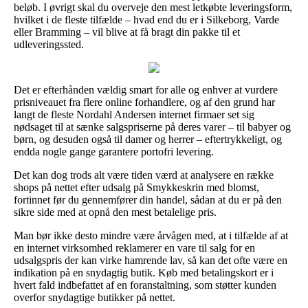
beløb. I øvrigt skal du overveje den mest letkøbte leveringsform,
hvilket i de fleste tilfælde – hvad end du er i Silkeborg, Varde
eller Bramming – vil blive at få bragt din pakke til et
udleveringssted.
Det er efterhånden vældig smart for alle og enhver at vurdere
prisniveauet fra flere online forhandlere, og af den grund har
langt de fleste Nordahl Andersen internet firmaer set sig
nødsaget til at sænke salgspriserne på deres varer – til babyer og
børn, og desuden også til damer og herrer – eftertrykkeligt, og
endda nogle gange garantere portofri levering.
Det kan dog trods alt være tiden værd at analysere en række
shops på nettet efter udsalg på Smykkeskrin med blomst,
fortinnet før du gennemfører din handel, sådan at du er på den
sikre side med at opnå den mest betalelige pris.
Man bør ikke desto mindre være årvågen med, at i tilfælde af at
en internet virksomhed reklamerer en vare til salg for en
udsalgspris der kan virke hamrende lav, så kan det ofte være en
indikation på en snydagtig butik. Køb med betalingskort er i
hvert fald indbefattet af en foranstaltning, som støtter kunden
overfor snydagtige butikker på nettet.