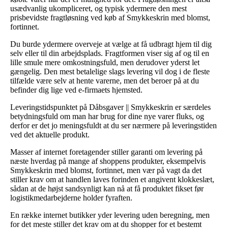
usædvanlig ukompliceret, og typisk ydermere den mest
prisbevidste fragtløsning ved køb af Smykkeskrin med blomst,
fortinnet.
Du burde ydermere overveje at vælge at få udbragt hjem til dig
selv eller til din arbejdsplads. Fragtformen viser sig af og til en
lille smule mere omkostningsfuld, men derudover yderst let
gængelig. Den mest betalelige slags levering vil dog i de fleste
tilfælde være selv at hente varerne, men det beroer på at du
befinder dig lige ved e-firmaets hjemsted.
Leveringstidspunktet på Dåbsgaver || Smykkeskrin er særdeles
betydningsfuld om man har brug for dine nye varer fluks, og
derfor er det jo meningsfuldt at du ser nærmere på leveringstiden
ved det aktuelle produkt.
Masser af internet foretagender stiller garanti om levering på
næste hverdag på mange af shoppens produkter, eksempelvis
Smykkeskrin med blomst, fortinnet, men vær på vagt da det
stiller krav om at handlen laves forinden et angivent klokkeslæt,
sådan at de højst sandsynligt kan nå at få produktet fikset før
logistikmedarbejderne holder fyraften.
En række internet butikker yder levering uden beregning, men
for det meste stiller det krav om at du shopper for et bestemt