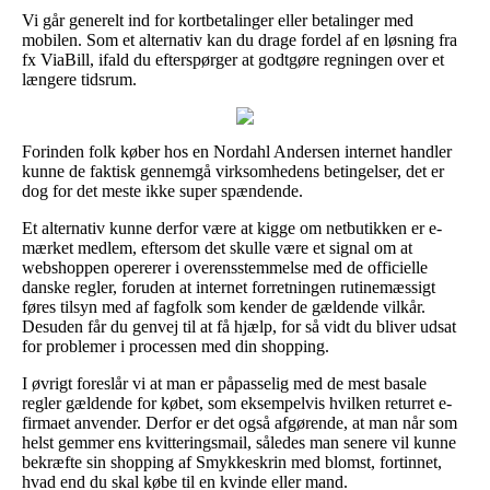
Vi går generelt ind for kortbetalinger eller betalinger med
mobilen. Som et alternativ kan du drage fordel af en løsning fra
fx ViaBill, ifald du efterspørger at godtgøre regningen over et
længere tidsrum.
Forinden folk køber hos en Nordahl Andersen internet handler
kunne de faktisk gennemgå virksomhedens betingelser, det er
dog for det meste ikke super spændende.
Et alternativ kunne derfor være at kigge om netbutikken er e-
mærket medlem, eftersom det skulle være et signal om at
webshoppen opererer i overensstemmelse med de officielle
danske regler, foruden at internet forretningen rutinemæssigt
føres tilsyn med af fagfolk som kender de gældende vilkår.
Desuden får du genvej til at få hjælp, for så vidt du bliver udsat
for problemer i processen med din shopping.
I øvrigt foreslår vi at man er påpasselig med de mest basale
regler gældende for købet, som eksempelvis hvilken returret e-
firmaet anvender. Derfor er det også afgørende, at man når som
helst gemmer ens kvitteringsmail, således man senere vil kunne
bekræfte sin shopping af Smykkeskrin med blomst, fortinnet,
hvad end du skal købe til en kvinde eller mand.