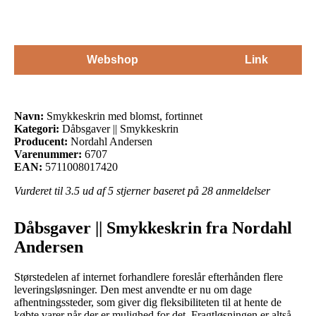
Webshop
Link
Navn:
Smykkeskrin med blomst, fortinnet
Kategori:
Dåbsgaver || Smykkeskrin
Producent:
Nordahl Andersen
Varenummer:
6707
EAN:
5711008017420
Vurderet til
3.5
ud af 5 stjerner baseret på
28
anmeldelser
Dåbsgaver || Smykkeskrin fra Nordahl
Andersen
Størstedelen af internet forhandlere foreslår efterhånden flere
leveringsløsninger. Den mest anvendte er nu om dage
afhentningssteder, som giver dig fleksibiliteten til at hente de
købte varer når der er mulighed for det. Fragtløsningen er altså