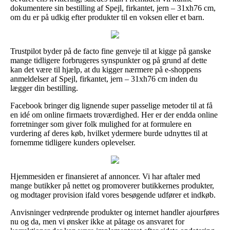
dokumentere sin bestilling af Spejl, firkantet, jern – 31xh76 cm,
om du er på udkig efter produkter til en voksen eller et barn.
Trustpilot byder på de facto fine genveje til at kigge på ganske
mange tidligere forbrugeres synspunkter og på grund af dette
kan det være til hjælp, at du kigger nærmere på e-shoppens
anmeldelser af Spejl, firkantet, jern – 31xh76 cm inden du
lægger din bestilling.
Facebook bringer dig lignende super passelige metoder til at få
en idé om online firmaets troværdighed. Her er der endda online
forretninger som giver folk mulighed for at formulere en
vurdering af deres køb, hvilket ydermere burde udnyttes til at
fornemme tidligere kunders oplevelser.
Hjemmesiden er finansieret af annoncer. Vi har aftaler med
mange butikker på nettet og promoverer butikkernes produkter,
og modtager provision ifald vores besøgende udfører et indkøb.
Anvisninger vedrørende produkter og internet handler ajourføres
nu og da, men vi ønsker ikke at påtage os ansvaret for