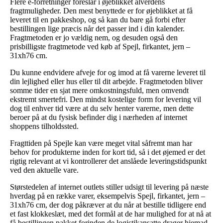
Flere e-forretninger foreslår i øjeblikket alverdens
fragtmuligheder. Den mest benyttede er for øjeblikket at få
leveret til en pakkeshop, og så kan du bare gå forbi efter
bestillingen lige præcis når det passer ind i din kalender.
Fragtmetoden er jo vældig nem, og desuden også den
prisbilligste fragtmetode ved køb af Spejl, firkantet, jern –
31xh76 cm.
Du kunne endvidere afveje for og imod at få varerne leveret til
din lejlighed eller hus eller til dit arbejde. Fragtmetoden bliver
somme tider en sjat mere omkostningsfuld, men omvendt
ekstremt smertefri. Den mindst kostelige form for levering vil
dog til enhver tid være at du selv henter varerne, men dette
beroer på at du fysisk befinder dig i nærheden af internet
shoppens tilholdssted.
Fragttiden på Spejle kan være meget vital såfremt man har
behov for produkterne inden for kort tid, så i det øjemed er det
rigtig relevant at vi kontrollerer det anslåede leveringstidspunkt
ved den aktuelle vare.
Størstedelen af internet outlets stiller udsigt til levering på næste
hverdag på en række varer, eksempelvis Spejl, firkantet, jern –
31xh76 cm, der dog påkræver at du når at bestille tidligere end
et fast klokkeslæt, med det formål at de har mulighed for at nå at
få bestillingen pakket forinden de logistikansatte drager hjemad.