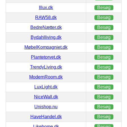
Illux.dk
Besøg
RAW58.dk
Besøg
BedreNætter.dk
Besøg
Bydahlliving.dk
Besøg
MøbelKompagniet.dk
Besøg
Plantetorvet.dk
Besøg
TrendyLiving.dk
Besøg
ModernRoom.dk
Besøg
LuxLight.dk
Besøg
NiceWall.dk
Besøg
Unishop.nu
Besøg
HaveHandel.dk
Besøg
Likehome.dk
Besøg