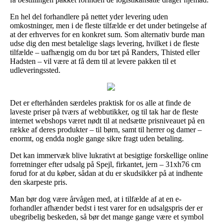
En hel del forhandlere på nettet yder levering uden
omkostninger, men i de fleste tilfælde er det under betingelse af
at der erhverves for en konkret sum. Som alternativ burde man
udse dig den mest betalelige slags levering, hvilket i de fleste
tilfælde – uafhængig om du bor tæt på Randers, Thisted eller
Hadsten – vil være at få dem til at levere pakken til et
udleveringssted.
Det er efterhånden særdeles praktisk for os alle at finde de
laveste priser på tværs af webbutikker, og til tak har de fleste
internet webshops været nødt til at nedsætte prisniveauet på en
række af deres produkter – til børn, samt til herrer og damer –
enormt, og endda nogle gange sikre fragt uden betaling.
Det kan immervæk blive lukrativt at besigtige forskellige online
forretninger efter udsalg på Spejl, firkantet, jern – 31xh76 cm
forud for at du køber, sådan at du er skudsikker på at indhente
den skarpeste pris.
Man bør dog være årvågen med, at i tilfælde af at en e-
forhandler afhænder bedst i test varer for en udsalgspris der er
ubegribelig beskeden, så bør det mange gange være et symbol