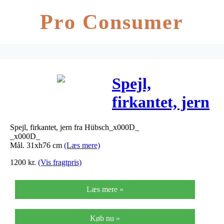
Pro Consumer
Spejl,
firkantet, jern
– 31xh76 cm
Spejl, firkantet, jern fra Hübsch_x000D_
_x000D_
Mål. 31xh76 cm
(Læs mere)
1200
kr.
(Vis fragtpris)
Læs mere »
Køb nu »