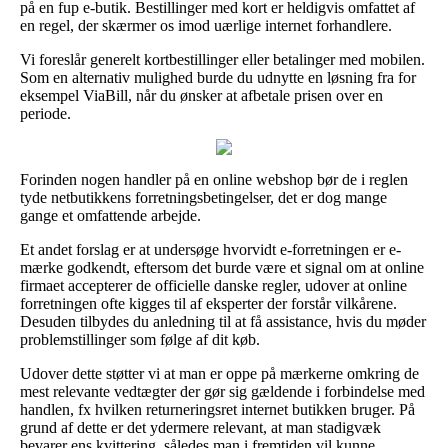
på en fup e-butik. Bestillinger med kort er heldigvis omfattet af
en regel, der skærmer os imod uærlige internet forhandlere.
Vi foreslår generelt kortbestillinger eller betalinger med mobilen.
Som en alternativ mulighed burde du udnytte en løsning fra for
eksempel ViaBill, når du ønsker at afbetale prisen over en
periode.
Forinden nogen handler på en online webshop bør de i reglen
tyde netbutikkens forretningsbetingelser, det er dog mange
gange et omfattende arbejde.
Et andet forslag er at undersøge hvorvidt e-forretningen er e-
mærke godkendt, eftersom det burde være et signal om at online
firmaet accepterer de officielle danske regler, udover at online
forretningen ofte kigges til af eksperter der forstår vilkårene.
Desuden tilbydes du anledning til at få assistance, hvis du møder
problemstillinger som følge af dit køb.
Udover dette støtter vi at man er oppe på mærkerne omkring de
mest relevante vedtægter der gør sig gældende i forbindelse med
handlen, fx hvilken returneringsret internet butikken bruger. På
grund af dette er det ydermere relevant, at man stadigvæk
bevarer ens kvittering, således man i fremtiden vil kunne