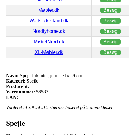
Møbler.dk
Besøg
Wallstickerland.dk
Besøg
Nordlyhome.dk
Besøg
MøbelNord.dk
Besøg
XL-Møbler.dk
Besøg
Navn:
Spejl, firkantet, jern – 31xh76 cm
Kategori:
Spejle
Producent:
Varenummer:
56587
EAN:
Vurderet til
3.9
ud af 5 stjerner baseret på
5
anmeldelser
Spejle