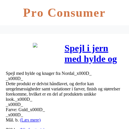
Pro Consumer
Spejl i jern
med hylde og
4 knager –
Spejl med hylde og knager fra Nordal_x000D_
51×30 cm –
_x000D_
Dette produkt er delvist håndlavet, og derfor kan
guld
uregelmæssigheder samt variationer i farver, finish og størrelser
forekomme, hvilket er en del af produktets unikke
look._x000D_
_x000D_
Farve: Guld_x000D_
_x000D_
Mål. b.
(Læs mere)