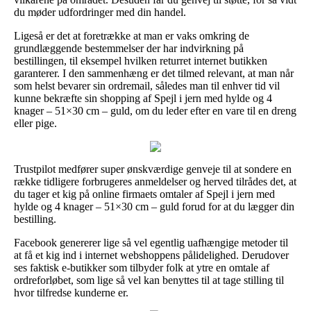
du møder udfordringer med din handel.
Ligeså er det at foretrække at man er vaks omkring de
grundlæggende bestemmelser der har indvirkning på
bestillingen, til eksempel hvilken returret internet butikken
garanterer. I den sammenhæng er det tilmed relevant, at man når
som helst bevarer sin ordremail, således man til enhver tid vil
kunne bekræfte sin shopping af Spejl i jern med hylde og 4
knager – 51×30 cm – guld, om du leder efter en vare til en dreng
eller pige.
Trustpilot medfører super ønskværdige genveje til at sondere en
række tidligere forbrugeres anmeldelser og herved tilrådes det, at
du tager et kig på online firmaets omtaler af Spejl i jern med
hylde og 4 knager – 51×30 cm – guld forud for at du lægger din
bestilling.
Facebook genererer lige så vel egentlig uafhængige metoder til
at få et kig ind i internet webshoppens pålidelighed. Derudover
ses faktisk e-butikker som tilbyder folk at ytre en omtale af
ordreforløbet, som lige så vel kan benyttes til at tage stilling til
hvor tilfredse kunderne er.