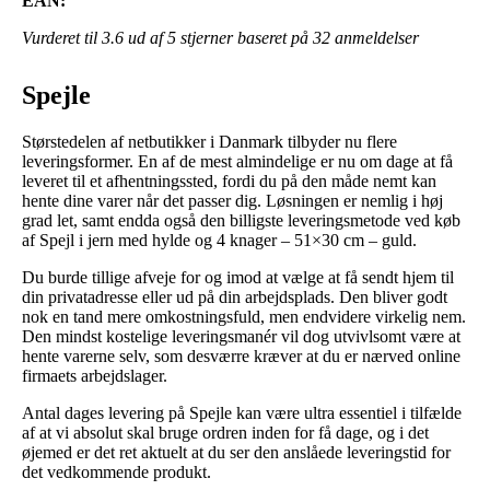
EAN:
Vurderet til
3.6
ud af 5 stjerner baseret på
32
anmeldelser
Spejle
Størstedelen af netbutikker i Danmark tilbyder nu flere
leveringsformer. En af de mest almindelige er nu om dage at få
leveret til et afhentningssted, fordi du på den måde nemt kan
hente dine varer når det passer dig. Løsningen er nemlig i høj
grad let, samt endda også den billigste leveringsmetode ved køb
af Spejl i jern med hylde og 4 knager – 51×30 cm – guld.
Du burde tillige afveje for og imod at vælge at få sendt hjem til
din privatadresse eller ud på din arbejdsplads. Den bliver godt
nok en tand mere omkostningsfuld, men endvidere virkelig nem.
Den mindst kostelige leveringsmanér vil dog utvivlsomt være at
hente varerne selv, som desværre kræver at du er nærved online
firmaets arbejdslager.
Antal dages levering på Spejle kan være ultra essentiel i tilfælde
af at vi absolut skal bruge ordren inden for få dage, og i det
øjemed er det ret aktuelt at du ser den anslåede leveringstid for
det vedkommende produkt.