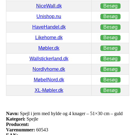
NiceWall.dk
Besøg
Unishop.nu
Besøg
HaveHandel.dk
Besøg
Likehome.dk
Besøg
Møbler.dk
Besøg
Wallstickerland.dk
Besøg
Nordlyhome.dk
Besøg
MøbelNord.dk
Besøg
XL-Møbler.dk
Besøg
Navn:
Spejl i jern med hylde og 4 knager – 51×30 cm – guld
Kategori:
Spejle
Producent:
Varenummer:
60543