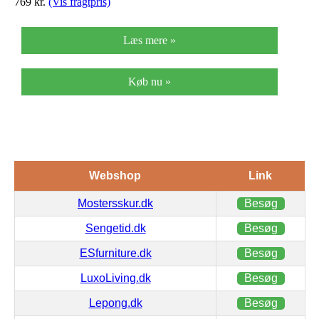
769
kr.
(Vis fragtpris)
Læs mere »
Køb nu »
Webshop
Link
Mostersskur.dk
Besøg
Sengetid.dk
Besøg
ESfurniture.dk
Besøg
LuxoLiving.dk
Besøg
Lepong.dk
Besøg