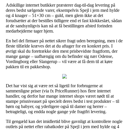
Adskillige internet butikker præsterer dag-til-dag levering på
deres bedst sælgende varer, eksempelvis Spejl i jern med hylde
og 4 knager – 51×30 cm – guld, men glem ikke at det
forudsætter at der bestilles tidligere end et fast klokkeslæt, sådan
at de sandsynligvis kan nå at få bestillingen afsted forinden
medarbejderne tager hjem.
En hel del firmaer på nettet sikrer fragt uden beregning, men i de
fleste tilfælde kræves det at du aftager for en konkret pris. I
øvrigt skal du foretrække den mest prisbevidste fragtform, der
mange gange – uafhængig om du befinder sig nær Odense,
Vordingborg eller Slangerup – vil være at få dem til at køre
pakken til en pakkeshop.
Det har vist sig at være ret så ligetil for forbrugerne at
sammenligne priser (via fx PriceRunner) hos flere internet
handler, og derfor har mange internet shops været nødt til at
stampe prisniveauet på specielt deres bedst i test produkter – til
børn og babyer, og yderligere også til damer og herrer –
betragteligt, og endda nogle gange yde fragtfri levering.
Til gengæld kan det imidlertid blive gavnligt at kontrollere nogle
outlets på nettet efter rabatkoder på Spejl i jern med hylde og 4