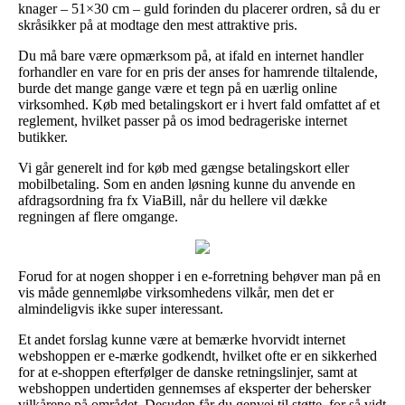
knager – 51×30 cm – guld forinden du placerer ordren, så du er
skråsikker på at modtage den mest attraktive pris.
Du må bare være opmærksom på, at ifald en internet handler
forhandler en vare for en pris der anses for hamrende tiltalende,
burde det mange gange være et tegn på en uærlig online
virksomhed. Køb med betalingskort er i hvert fald omfattet af et
reglement, hvilket passer på os imod bedrageriske internet
butikker.
Vi går generelt ind for køb med gængse betalingskort eller
mobilbetaling. Som en anden løsning kunne du anvende en
afdragsordning fra fx ViaBill, når du hellere vil dække
regningen af flere omgange.
Forud for at nogen shopper i en e-forretning behøver man på en
vis måde gennemløbe virksomhedens vilkår, men det er
almindeligvis ikke super interessant.
Et andet forslag kunne være at bemærke hvorvidt internet
webshoppen er e-mærke godkendt, hvilket ofte er en sikkerhed
for at e-shoppen efterfølger de danske retningslinjer, samt at
webshoppen undertiden gennemses af eksperter der behersker
vilkårene på området. Desuden får du genvej til støtte, for så vidt