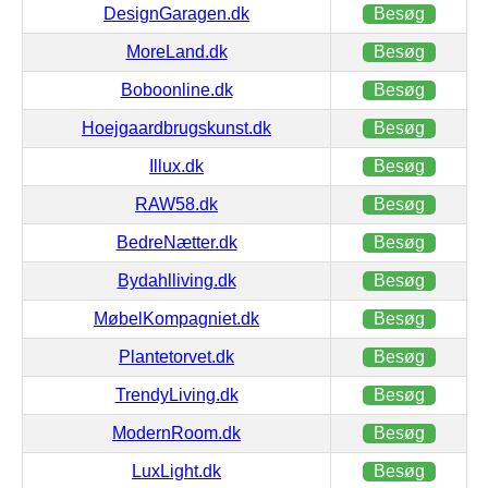
DesignGaragen.dk
Besøg
MoreLand.dk
Besøg
Boboonline.dk
Besøg
Hoejgaardbrugskunst.dk
Besøg
Illux.dk
Besøg
RAW58.dk
Besøg
BedreNætter.dk
Besøg
Bydahlliving.dk
Besøg
MøbelKompagniet.dk
Besøg
Plantetorvet.dk
Besøg
TrendyLiving.dk
Besøg
ModernRoom.dk
Besøg
LuxLight.dk
Besøg