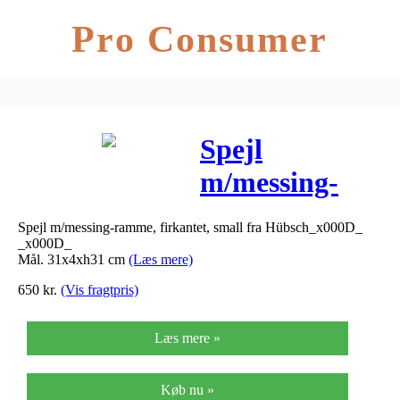
Pro Consumer
Spejl
m/messing-
ramme,
Spejl m/messing-ramme, firkantet, small fra Hübsch_x000D_
firkantet,
_x000D_
Mål. 31x4xh31 cm
(Læs mere)
small –
650
kr.
(Vis fragtpris)
31x4xh31 cm
Læs mere »
Køb nu »