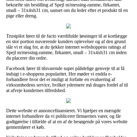
bekræfte sin bestilling af Spejl m/messing-ramme, firkantet,
small – 31x4xh31 cm, uanset om du leder efter et produkt til en
pige eller dreng.
Trustpilot fører til de facto værdifulde løsninger til at kortlægge
en stor portion nuværende kunders oplevelser og af den grund
slår vi et slag for, at du tjekker internet webshoppens ratings af
Spejl m/messing-ramme, firkantet, small – 31x4xh31 cm inden
du placerer din ordre.
Facebook fører til tilsvarende super pålidelige genveje til at få
indsigt i e-shoppens popularitet. Her møder vi endda e-
forhandlere hvor det er muligt at forfatte en evaluering af
virksomhedens service, hvilket ydermere må drages fordel af til
at afveje kundernes tilfredshed.
Dette website er annoncefinansieret. Vi hjælper en mængde
internet forhandlere da vi publicerer firmaernes varer, og får
godtgørelse i tilfælde af at en af de besøgende på vores website
gennemfører et køb.