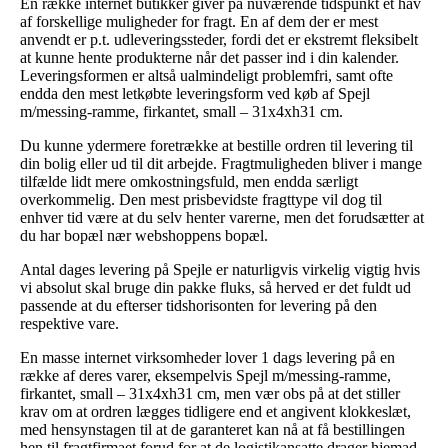
En række internet butikker giver på nuværende tidspunkt et hav
af forskellige muligheder for fragt. En af dem der er mest
anvendt er p.t. udleveringssteder, fordi det er ekstremt fleksibelt
at kunne hente produkterne når det passer ind i din kalender.
Leveringsformen er altså ualmindeligt problemfri, samt ofte
endda den mest letkøbte leveringsform ved køb af Spejl
m/messing-ramme, firkantet, small – 31x4xh31 cm.
Du kunne ydermere foretrække at bestille ordren til levering til
din bolig eller ud til dit arbejde. Fragtmuligheden bliver i mange
tilfælde lidt mere omkostningsfuld, men endda særligt
overkommelig. Den mest prisbevidste fragttype vil dog til
enhver tid være at du selv henter varerne, men det forudsætter at
du har bopæl nær webshoppens bopæl.
Antal dages levering på Spejle er naturligvis virkelig vigtig hvis
vi absolut skal bruge din pakke fluks, så herved er det fuldt ud
passende at du efterser tidshorisonten for levering på den
respektive vare.
En masse internet virksomheder lover 1 dags levering på en
række af deres varer, eksempelvis Spejl m/messing-ramme,
firkantet, small – 31x4xh31 cm, men vær obs på at det stiller
krav om at ordren lægges tidligere end et angivent klokkeslæt,
med hensynstagen til at de garanteret kan nå at få bestillingen
hen til fragtfirmaet forud for at de logistikansatte drager hjemad.