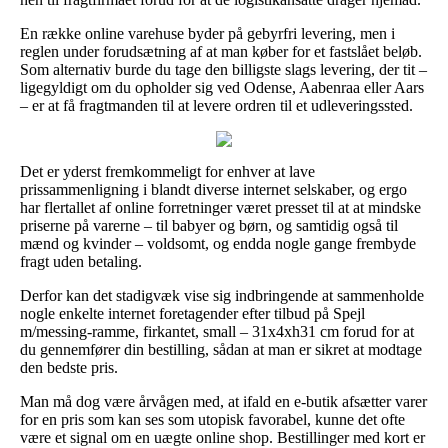
En række online varehuse byder på gebyrfri levering, men i
reglen under forudsætning af at man køber for et fastslået beløb.
Som alternativ burde du tage den billigste slags levering, der tit –
ligegyldigt om du opholder sig ved Odense, Aabenraa eller Aars
– er at få fragtmanden til at levere ordren til et udleveringssted.
Det er yderst fremkommeligt for enhver at lave
prissammenligning i blandt diverse internet selskaber, og ergo
har flertallet af online forretninger været presset til at at mindske
priserne på varerne – til babyer og børn, og samtidig også til
mænd og kvinder – voldsomt, og endda nogle gange frembyde
fragt uden betaling.
Derfor kan det stadigvæk vise sig indbringende at sammenholde
nogle enkelte internet foretagender efter tilbud på Spejl
m/messing-ramme, firkantet, small – 31x4xh31 cm forud for at
du gennemfører din bestilling, sådan at man er sikret at modtage
den bedste pris.
Man må dog være årvågen med, at ifald en e-butik afsætter varer
for en pris som kan ses som utopisk favorabel, kunne det ofte
være et signal om en uægte online shop. Bestillinger med kort er