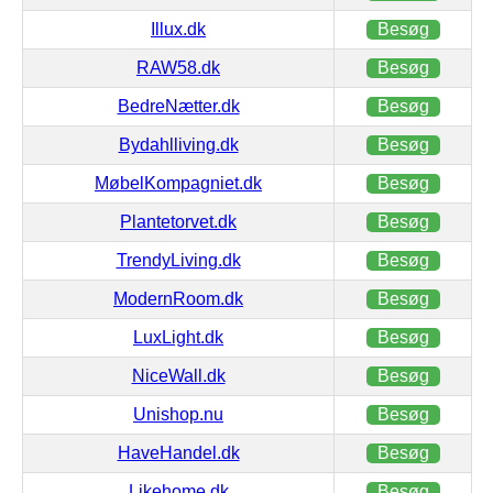
Illux.dk
Besøg
RAW58.dk
Besøg
BedreNætter.dk
Besøg
Bydahlliving.dk
Besøg
MøbelKompagniet.dk
Besøg
Plantetorvet.dk
Besøg
TrendyLiving.dk
Besøg
ModernRoom.dk
Besøg
LuxLight.dk
Besøg
NiceWall.dk
Besøg
Unishop.nu
Besøg
HaveHandel.dk
Besøg
Likehome.dk
Besøg