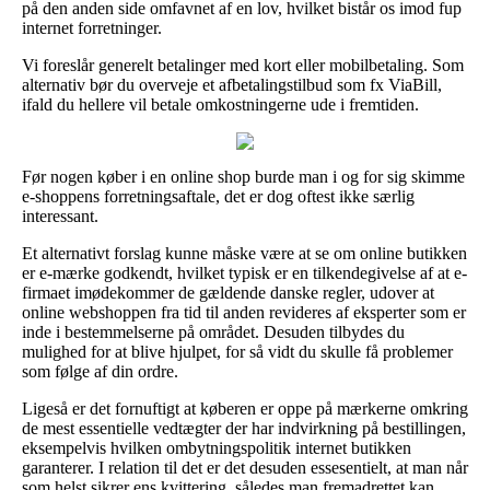
på den anden side omfavnet af en lov, hvilket bistår os imod fup
internet forretninger.
Vi foreslår generelt betalinger med kort eller mobilbetaling. Som
alternativ bør du overveje et afbetalingstilbud som fx ViaBill,
ifald du hellere vil betale omkostningerne ude i fremtiden.
Før nogen køber i en online shop burde man i og for sig skimme
e-shoppens forretningsaftale, det er dog oftest ikke særlig
interessant.
Et alternativt forslag kunne måske være at se om online butikken
er e-mærke godkendt, hvilket typisk er en tilkendegivelse af at e-
firmaet imødekommer de gældende danske regler, udover at
online webshoppen fra tid til anden revideres af eksperter som er
inde i bestemmelserne på området. Desuden tilbydes du
mulighed for at blive hjulpet, for så vidt du skulle få problemer
som følge af din ordre.
Ligeså er det fornuftigt at køberen er oppe på mærkerne omkring
de mest essentielle vedtægter der har indvirkning på bestillingen,
eksempelvis hvilken ombytningspolitik internet butikken
garanterer. I relation til det er det desuden essesentielt, at man når
som helst sikrer ens kvittering, således man fremadrettet kan