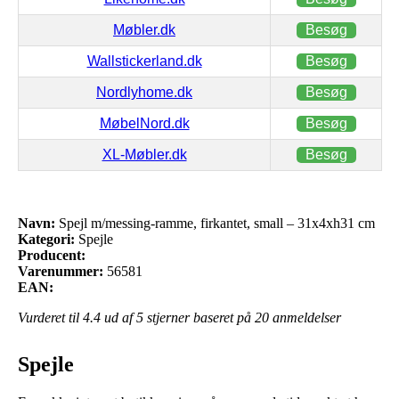
Møbler.dk
Besøg
Wallstickerland.dk
Besøg
Nordlyhome.dk
Besøg
MøbelNord.dk
Besøg
XL-Møbler.dk
Besøg
Navn:
Spejl m/messing-ramme, firkantet, small – 31x4xh31 cm
Kategori:
Spejle
Producent:
Varenummer:
56581
EAN:
Vurderet til
4.4
ud af 5 stjerner baseret på
20
anmeldelser
Spejle