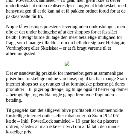
Inkl. PowerLock samleled – 10 gear, men glem ikke at det er
underforstået at orden realiseres før et angivent klokkeslæt, med
hensynstagen til at de kan nå at få pakken ordnet forud for at de
pakkeansatte får fri.
Nogle få webshops præsterer levering uden omkostninger, men
ofte er det under betingelse af at der shoppes for et fastslået
beløb. I øvrigt burde du tage den mest betalelige mulighed for
fragt, som i mange tilfælde – om du befinder sig nær Helsingør,
Vordingborg eller Skælskør – er at få bragt varerne til et
afhentningssted.
Det er usædvanlig praktisk for internetbrugere at sammenligne
priser hos forskellige online varehuse, og til tak har mange Sram
internet shops set sig tvunget til at formindske priserne på deres
produkter – til piger og drenge, og tillige også til herrer og damer
– betragteligt, og endda nogle gange frembyde fragt uden
betaling.
Til gengæld kan det alligevel blive profitabelt at sammenholde
forskellige internet outlets efter rabatkoder på Sram PC-1051
kæde – Inkl. PowerLock samleled – 10 gear før du placerer
ordren, således at man ikke er i tvivl om at få fat i den mindst
kostelige pris.