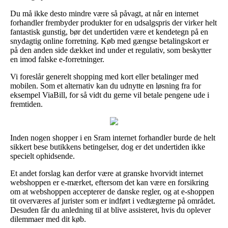
Du må ikke desto mindre være så påvagt, at når en internet
forhandler frembyder produkter for en udsalgspris der virker helt
fantastisk gunstig, bør det undertiden være et kendetegn på en
snydagtig online forretning. Køb med gængse betalingskort er
på den anden side dækket ind under et regulativ, som beskytter
en imod falske e-forretninger.
Vi foreslår generelt shopping med kort eller betalinger med
mobilen. Som et alternativ kan du udnytte en løsning fra for
eksempel ViaBill, for så vidt du gerne vil betale pengene ude i
fremtiden.
Inden nogen shopper i en Sram internet forhandler burde de helt
sikkert bese butikkens betingelser, dog er det undertiden ikke
specielt ophidsende.
Et andet forslag kan derfor være at granske hvorvidt internet
webshoppen er e-mærket, eftersom det kan være en forsikring
om at webshoppen accepterer de danske regler, og at e-shoppen
tit overværes af jurister som er indført i vedtægterne på området.
Desuden får du anledning til at blive assisteret, hvis du oplever
dilemmaer med dit køb.