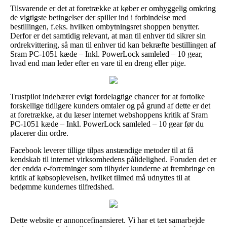
Tilsvarende er det at foretrække at køber er omhyggelig omkring
de vigtigste betingelser der spiller ind i forbindelse med
bestillingen, f.eks. hvilken ombytningsret shoppen benytter.
Derfor er det samtidig relevant, at man til enhver tid sikrer sin
ordrekvittering, så man til enhver tid kan bekræfte bestillingen af
Sram PC-1051 kæde – Inkl. PowerLock samleled – 10 gear,
hvad end man leder efter en vare til en dreng eller pige.
Trustpilot indebærer evigt fordelagtige chancer for at fortolke
forskellige tidligere kunders omtaler og på grund af dette er det
at foretrække, at du læser internet webshoppens kritik af Sram
PC-1051 kæde – Inkl. PowerLock samleled – 10 gear før du
placerer din ordre.
Facebook leverer tillige tilpas anstændige metoder til at få
kendskab til internet virksomhedens pålidelighed. Foruden det er
der endda e-forretninger som tilbyder kunderne at frembringe en
kritik af købsoplevelsen, hvilket tilmed må udnyttes til at
bedømme kundernes tilfredshed.
Dette website er annoncefinansieret. Vi har et tæt samarbejde