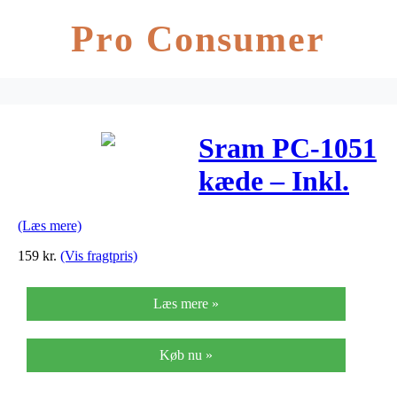
Pro Consumer
Sram PC-1051
kæde – Inkl.
PowerLock
(Læs mere)
samleled – 10
159
kr.
(Vis fragtpris)
gear
Læs mere »
Køb nu »