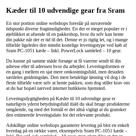
Kæder til 10 udvendige gear fra Sram
En stor portion online webshops foreslår på nuværende
tidspunkt diverse fragtmuligheder. En der er meget populær er i
øjeblikket at afsende til en pakkeshop, hvor du selv kan hente
din pakke når der er tid til det. Denne er jo rigtig let, og i mange
tilfælde ligeledes den mindst kostelige leveringstype ved køb af
Sram PC-1051 kæde – Inkl. PowerLock samleled – 10 gear.
Du kunne på samme måde forsøge at få varerne sendt til din
adresse eller til adressen hvor du arbejder. Leveringsformen er
en gang i mellem en sjat mere omkostningsfuld, men desuden
særdeles gnidningsløs. Den mest betalelige løsning vil dog i de
fleste tilfælde være selv at hente pakken, som dog stiller krav om
at du har bopæl nærved internet butikkens hjemsted.
Leveringsdygtigheden på Kæder til 10 udvendige gear er
naturligvis yderst betydningsfuld ifald du skal bruge produkterne
omgående, og med det formål er det altså vigtigt at du gransker
den estimerede leveringsdato for det relevante produkt.
Adskillige online webshops garanterer levering på blot en enkelt
hverdag på en række varer, eksempelvis Sram PC-1051 kæde –