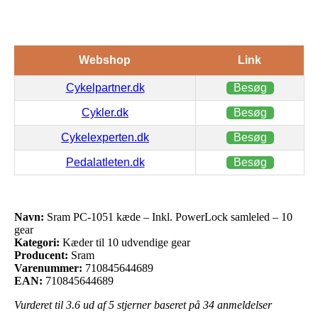
Webshop
Link
Cykelpartner.dk
Besøg
Cykler.dk
Besøg
Cykelexperten.dk
Besøg
Pedalatleten.dk
Besøg
Navn:
Sram PC-1051 kæde – Inkl. PowerLock samleled – 10
gear
Kategori:
Kæder til 10 udvendige gear
Producent:
Sram
Varenummer:
710845644689
EAN:
710845644689
Vurderet til
3.6
ud af 5 stjerner baseret på
34
anmeldelser