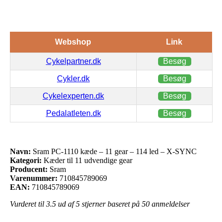
Webshop
Link
Cykelpartner.dk
Besøg
Cykler.dk
Besøg
Cykelexperten.dk
Besøg
Pedalatleten.dk
Besøg
Navn:
Sram PC-1110 kæde – 11 gear – 114 led – X-SYNC
Kategori:
Kæder til 11 udvendige gear
Producent:
Sram
Varenummer:
710845789069
EAN:
710845789069
Vurderet til
3.5
ud af 5 stjerner baseret på
50
anmeldelser