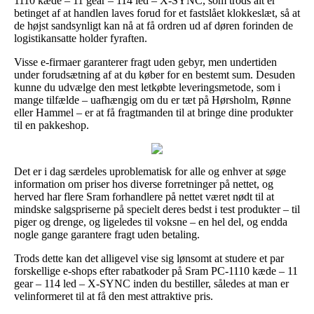
1110 kæde – 11 gear – 114 led – X-SYNC, som trods alt er
betinget af at handlen laves forud for et fastslået klokkeslæt, så at
de højst sandsynligt kan nå at få ordren ud af døren forinden de
logistikansatte holder fyraften.
Visse e-firmaer garanterer fragt uden gebyr, men undertiden
under forudsætning af at du køber for en bestemt sum. Desuden
kunne du udvælge den mest letkøbte leveringsmetode, som i
mange tilfælde – uafhængig om du er tæt på Hørsholm, Rønne
eller Hammel – er at få fragtmanden til at bringe dine produkter
til en pakkeshop.
Det er i dag særdeles uproblematisk for alle og enhver at søge
information om priser hos diverse forretninger på nettet, og
herved har flere Sram forhandlere på nettet været nødt til at
mindske salgspriserne på specielt deres bedst i test produkter – til
piger og drenge, og ligeledes til voksne – en hel del, og endda
nogle gange garantere fragt uden betaling.
Trods dette kan det alligevel vise sig lønsomt at studere et par
forskellige e-shops efter rabatkoder på Sram PC-1110 kæde – 11
gear – 114 led – X-SYNC inden du bestiller, således at man er
velinformeret til at få den mest attraktive pris.