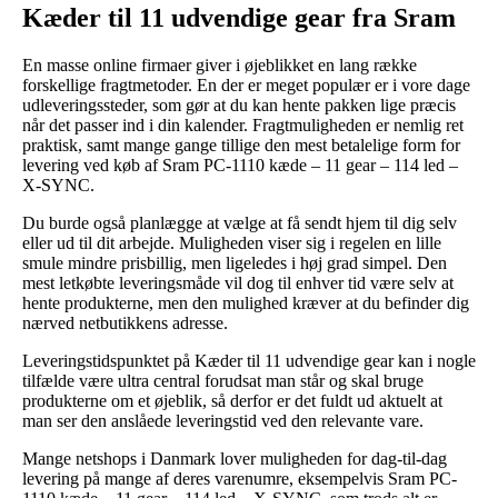
Kæder til 11 udvendige gear fra Sram
En masse online firmaer giver i øjeblikket en lang række
forskellige fragtmetoder. En der er meget populær er i vore dage
udleveringssteder, som gør at du kan hente pakken lige præcis
når det passer ind i din kalender. Fragtmuligheden er nemlig ret
praktisk, samt mange gange tillige den mest betalelige form for
levering ved køb af Sram PC-1110 kæde – 11 gear – 114 led –
X-SYNC.
Du burde også planlægge at vælge at få sendt hjem til dig selv
eller ud til dit arbejde. Muligheden viser sig i regelen en lille
smule mindre prisbillig, men ligeledes i høj grad simpel. Den
mest letkøbte leveringsmåde vil dog til enhver tid være selv at
hente produkterne, men den mulighed kræver at du befinder dig
nærved netbutikkens adresse.
Leveringstidspunktet på Kæder til 11 udvendige gear kan i nogle
tilfælde være ultra central forudsat man står og skal bruge
produkterne om et øjeblik, så derfor er det fuldt ud aktuelt at
man ser den anslåede leveringstid ved den relevante vare.
Mange netshops i Danmark lover muligheden for dag-til-dag
levering på mange af deres varenumre, eksempelvis Sram PC-