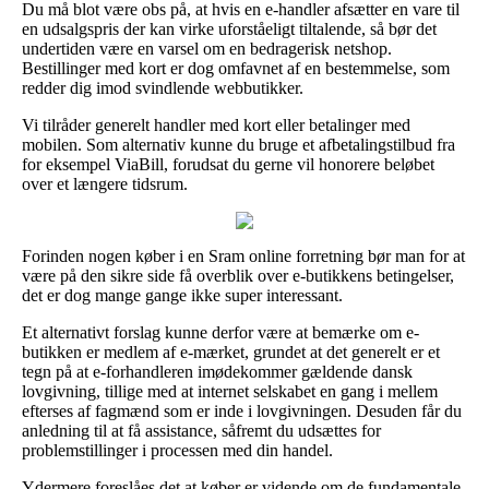
Du må blot være obs på, at hvis en e-handler afsætter en vare til
en udsalgspris der kan virke uforståeligt tiltalende, så bør det
undertiden være en varsel om en bedragerisk netshop.
Bestillinger med kort er dog omfavnet af en bestemmelse, som
redder dig imod svindlende webbutikker.
Vi tilråder generelt handler med kort eller betalinger med
mobilen. Som alternativ kunne du bruge et afbetalingstilbud fra
for eksempel ViaBill, forudsat du gerne vil honorere beløbet
over et længere tidsrum.
Forinden nogen køber i en Sram online forretning bør man for at
være på den sikre side få overblik over e-butikkens betingelser,
det er dog mange gange ikke super interessant.
Et alternativt forslag kunne derfor være at bemærke om e-
butikken er medlem af e-mærket, grundet at det generelt er et
tegn på at e-forhandleren imødekommer gældende dansk
lovgivning, tillige med at internet selskabet en gang i mellem
efterses af fagmænd som er inde i lovgivningen. Desuden får du
anledning til at få assistance, såfremt du udsættes for
problemstillinger i processen med din handel.
Ydermere foreslåes det at køber er vidende om de fundamentale