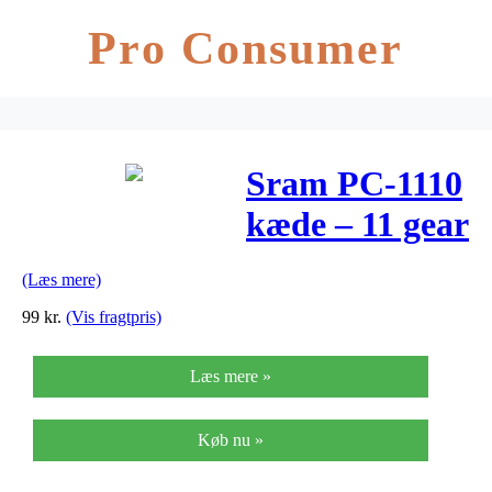
Pro Consumer
Sram PC-1110
kæde – 11 gear
– 114 led – X-
(Læs mere)
SYNC
99
kr.
(Vis fragtpris)
Læs mere »
Køb nu »