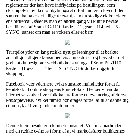
reglementer der kan have indflydelse på bestillingen, som
eksempelvis hvilken ombytningsret e-forhandleren lover. I den
sammenhæng er det tillige relevant, at man stadigvæk beholder
ens ordremail, således man en anden gang vil kunne bevise
bestillingen af Sram PC-1110 kæde – 11 gear – 114 led – X-
SYNC, uanset om man er voksen eller et barn.
Trustpilot yder en lang række nyttige løsninger til at beskue
adskillige tidligere konsumenters anmeldelser og herved er det
godt, at du besigtiger webbutikkens ratings af Sram PC-1110
kæde – 11 gear – 114 led – X-SYNC før du færdiggør din
shopping.
Facebook yder ydermere evigt gunstige muligheder for at få
kendskab til online shoppens kundefokus. Her ser vi endda
internet selskaber hvor folk kan udforme en evaluering af deres
købsoplevelse, hvilket tilmed bør drages fordel af til at danne dig
et indtryk af hvor glade kunderne er.
Denne hjemmeside er reklamefinansieret. Vi har samarbejder
med en række e-shops i form af at vi markedsfører butikkernes