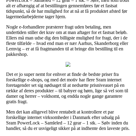
PowerLock – Samleled – 12 gear – 1 stk. – Sølv, men som trods
alt er afhængig af at bestillingen gennemføres før et fastsat
tidspunkt, så de har mulighed for at nå at få produktet afsted før
lagermedarbejderne tager hjem.
Nogle e-forhandlere præsterer fragt uden betaling, men
undertiden stiller det krav om at man aftager for et fastsat beløb.
Ellers må man udse dig den billigste mulighed for fragt, der i de
fleste tilfælde – hvad end man er nær Aarhus, Skanderborg eller
Lemvig – er at få fragtmanden til at bringe din bestilling til en
pakkeshop.
Det er jo super nemt for enhver at finde de bedste priser fra
forskellige e-shops, og med det motiv har flere Sram internet
foretagender set sig nødsaget til at nedsætte prisniveauet på en
række af deres produkter – til babyer og børn, lige så vel som til
damer og herrer – voldsomt, og endda nogle gange garantere
gratis fragt.
Men det kan alligevel blive rentabelt at kontrollere et par
forskellige internet virksomheder i Danmark efter udsalg på
Sram PowerLock – Samleled – 12 gear – 1 stk. – Sølv inden du
handler, så du er usvigeligt sikker på at indhente den laveste pris.