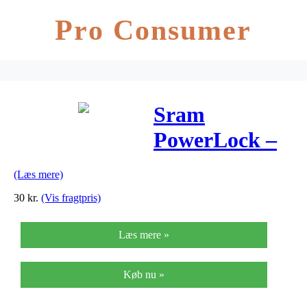
Pro Consumer
Sram
PowerLock –
Samleled – 12
(Læs mere)
gear – 1 stk. –
30
kr.
(Vis fragtpris)
Sølv
Læs mere »
Køb nu »