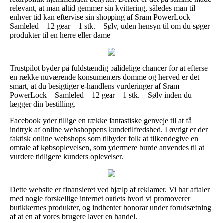
relevant, at man altid gemmer sin kvittering, således man til
enhver tid kan eftervise sin shopping af Sram PowerLock –
Samleled – 12 gear – 1 stk. – Sølv, uden hensyn til om du søger
produkter til en herre eller dame.
Trustpilot byder på fuldstændig pålidelige chancer for at efterse
en række nuværende konsumenters domme og herved er det
smart, at du besigtiger e-handlens vurderinger af Sram
PowerLock – Samleled – 12 gear – 1 stk. – Sølv inden du
lægger din bestilling.
Facebook yder tillige en række fantastiske genveje til at få
indtryk af online webshoppens kundetilfredshed. I øvrigt er der
faktisk online webshops som tilbyder folk at tilkendegive en
omtale af købsoplevelsen, som ydermere burde anvendes til at
vurdere tidligere kunders oplevelser.
Dette website er finansieret ved hjælp af reklamer. Vi har aftaler
med nogle forskellige internet outlets hvori vi promoverer
butikkernes produkter, og indhenter honorar under forudsætning
af at en af vores brugere laver en handel.