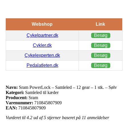
Webshop
Link
Cykelpartner.dk
Besøg
Cykler.dk
Besøg
Cykelexperten.dk
Besøg
Pedalatleten.dk
Besøg
Navn:
Sram PowerLock – Samleled – 12 gear – 1 stk. – Sølv
Kategori:
Samleled til kæder
Producent:
Sram
Varenummer:
710845807909
EAN:
710845807909
Vurderet til
4.2
ud af 5 stjerner baseret på
11
anmeldelser