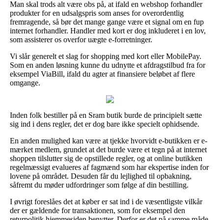
Man skal trods alt være obs på, at ifald en webshop forhandler
produkter for en udsalgspris som anses for overordentlig
fremragende, så bør det mange gange være et signal om en fup
internet forhandler. Handler med kort er dog inkluderet i en lov,
som assisterer os overfor uægte e-forretninger.
Vi slår generelt et slag for shopping med kort eller MobilePay.
Som en anden løsning kunne du udnytte et afdragstilbud fra for
eksempel ViaBill, ifald du agter at finansiere beløbet af flere
omgange.
Inden folk bestiller på en Sram butik burde de principielt sætte
sig ind i dens regler, det er dog bare ikke specielt ophidsende.
En anden mulighed kan være at tjekke hvorvidt e-butikken er e-
mærket medlem, grundet at det burde være et tegn på at internet
shoppen tilslutter sig de opstillede regler, og at online butikken
regelmæssigt evalueres af fagmænd som har ekspertise inden for
lovene på området. Desuden får du lejlighed til opbakning,
såfremt du møder udfordringer som følge af din bestilling.
I øvrigt foreslåes det at køber er sat ind i de væsentligste vilkår
der er gældende for transaktionen, som for eksempel den
returpolitik hjemmesiden benytter. Derfor er det på samme måde