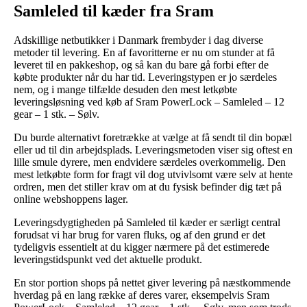
Samleled til kæder fra Sram
Adskillige netbutikker i Danmark frembyder i dag diverse
metoder til levering. En af favoritterne er nu om stunder at få
leveret til en pakkeshop, og så kan du bare gå forbi efter de
købte produkter når du har tid. Leveringstypen er jo særdeles
nem, og i mange tilfælde desuden den mest letkøbte
leveringsløsning ved køb af Sram PowerLock – Samleled – 12
gear – 1 stk. – Sølv.
Du burde alternativt foretrække at vælge at få sendt til din bopæl
eller ud til din arbejdsplads. Leveringsmetoden viser sig oftest en
lille smule dyrere, men endvidere særdeles overkommelig. Den
mest letkøbte form for fragt vil dog utvivlsomt være selv at hente
ordren, men det stiller krav om at du fysisk befinder dig tæt på
online webshoppens lager.
Leveringsdygtigheden på Samleled til kæder er særligt central
forudsat vi har brug for varen fluks, og af den grund er det
tydeligvis essentielt at du kigger nærmere på det estimerede
leveringstidspunkt ved det aktuelle produkt.
En stor portion shops på nettet giver levering på næstkommende
hverdag på en lang række af deres varer, eksempelvis Sram