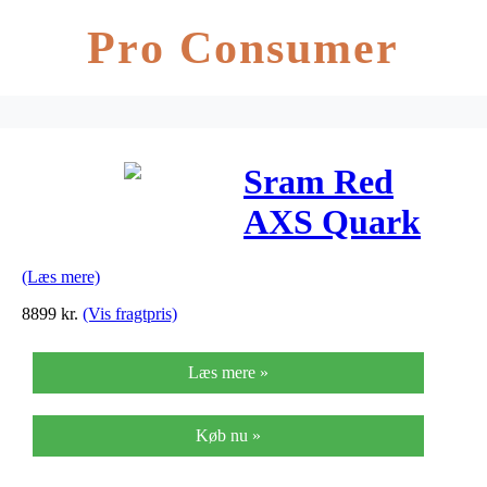
Pro Consumer
Sram Red
AXS Quark
Power meter
(Læs mere)
DUB
8899
kr.
(Vis fragtpris)
Kranksæt –
Læs mere »
Wattmåler –
172,5mm
Køb nu »