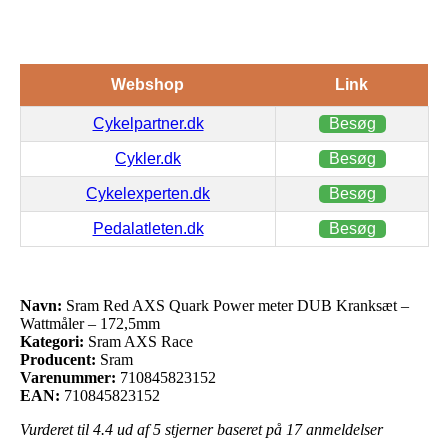
Webshop
Link
Cykelpartner.dk
Besøg
Cykler.dk
Besøg
Cykelexperten.dk
Besøg
Pedalatleten.dk
Besøg
Navn:
Sram Red AXS Quark Power meter DUB Kranksæt –
Wattmåler – 172,5mm
Kategori:
Sram AXS Race
Producent:
Sram
Varenummer:
710845823152
EAN:
710845823152
Vurderet til
4.4
ud af 5 stjerner baseret på
17
anmeldelser