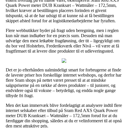
enkelt hverdag på en masse varer, eksempelvis Sram Red AXS
Quark Power meter DUB Kranksæt – Wattmåler – 172,5mm,
hvilket kræver at bestillingen placeres forinden et givent
tidspunkt, så at de har udsigt til at kunne nå at få bestillingen
skippet afsted forud for at logistikmedarbejderne har fyraften.
Flere webbutikker byder på fragt uden beregning, men i reglen
kun når man indkøber for en præcis sum. Desuden må man
udvælge den mest letkøbte fragtløsning, der tit – ligegyldigt om
du bor ved Holstebro, Frederiksværk eller Nivå – vil være at få
fragtfirmaet til at levere dine produkter til et udleveringssted.
Det er jo efterhånden ualmindeligt smart for forbrugerne at finde
de laveste priser hos forskellige internet webshops, og derfor har
flere Sram shops på nettet været presset til at at mindske
salgspriserne på en række af deres produkter – til juniorer, og
endvidere også til voksne – betydeligt, og endda nogle gange
tilbyde fri fragt.
Men det kan immervæk blive fordelagtigt at analysere indtil flere
internet selskaber efter tilbud på Sram Red AXS Quark Power
meter DUB Kranksæt – Wattmåler – 172,5mm forud for at du
færdiggør din shopping, således at du er velinformeret til at opnå
den mest attraktive pris.