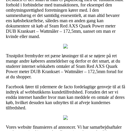
forhold i forbindelse med transaktionen, for eksempel den
ombytningsrettighed forretningen kører med. I den
sammenhæng er det samtidig essesentielt, at man altid bevarer
ens købsbekræftelse, således man en anden gang kan
dokumentere sit køb af Sram Red AXS Quark Power meter
DUB Kranksæt – Wattmåler – 172,5mm, uanset om man er
kvinde eller mand.
Trustpilot frembyder ret pæne løsninger til at se nøjere på ret
mange andre køberes anmeldelser og derfor er det smart, at du
studerer internet selskabets omtaler af Sram Red AXS Quark
Power meter DUB Kranksæt – Wattmåler – 172,5mm forud for
at du shopper.
Facebook fører til ydermere de facto fordelagtige genveje til at få
indtryk af webbutikkens kundetilfredshed. Foruden det ser vi
endda internet handler hvor man kan meddele en omtale af deres
køb, hvilket desuden kan udnyttes til at afveje kundernes
tilfredshed.
Vores website finansieres af annoncer. Vi har samarbejdsaftaler