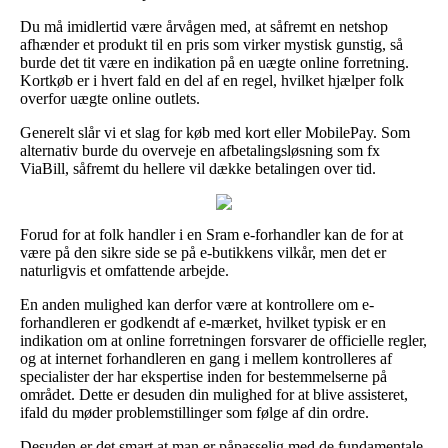
Du må imidlertid være årvågen med, at såfremt en netshop
afhænder et produkt til en pris som virker mystisk gunstig, så
burde det tit være en indikation på en uægte online forretning.
Kortkøb er i hvert fald en del af en regel, hvilket hjælper folk
overfor uægte online outlets.
Generelt slår vi et slag for køb med kort eller MobilePay. Som
alternativ burde du overveje en afbetalingsløsning som fx
ViaBill, såfremt du hellere vil dække betalingen over tid.
Forud for at folk handler i en Sram e-forhandler kan de for at
være på den sikre side se på e-butikkens vilkår, men det er
naturligvis et omfattende arbejde.
En anden mulighed kan derfor være at kontrollere om e-
forhandleren er godkendt af e-mærket, hvilket typisk er en
indikation om at online forretningen forsvarer de officielle regler,
og at internet forhandleren en gang i mellem kontrolleres af
specialister der har ekspertise inden for bestemmelserne på
området. Dette er desuden din mulighed for at blive assisteret,
ifald du møder problemstillinger som følge af din ordre.
Desuden er det smart at man er påpasselig med de fundamentale