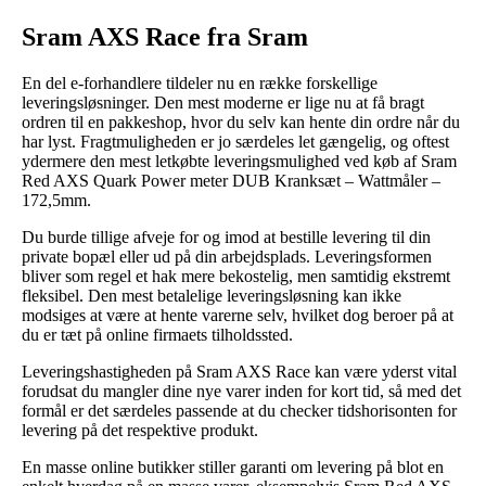
Sram AXS Race fra Sram
En del e-forhandlere tildeler nu en række forskellige
leveringsløsninger. Den mest moderne er lige nu at få bragt
ordren til en pakkeshop, hvor du selv kan hente din ordre når du
har lyst. Fragtmuligheden er jo særdeles let gængelig, og oftest
ydermere den mest letkøbte leveringsmulighed ved køb af Sram
Red AXS Quark Power meter DUB Kranksæt – Wattmåler –
172,5mm.
Du burde tillige afveje for og imod at bestille levering til din
private bopæl eller ud på din arbejdsplads. Leveringsformen
bliver som regel et hak mere bekostelig, men samtidig ekstremt
fleksibel. Den mest betalelige leveringsløsning kan ikke
modsiges at være at hente varerne selv, hvilket dog beroer på at
du er tæt på online firmaets tilholdssted.
Leveringshastigheden på Sram AXS Race kan være yderst vital
forudsat du mangler dine nye varer inden for kort tid, så med det
formål er det særdeles passende at du checker tidshorisonten for
levering på det respektive produkt.
En masse online butikker stiller garanti om levering på blot en