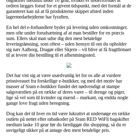
bagskifter medium laske 10 gear, hvilket er underforstået at
ordren lægges forud for et givent tidspunkt, med det formål at de
garanteret kan nå at få produkterne skippet afsted inden
lagermedarbejderne har fyraften.
En hel del e-forhandlere byder på levering uden omkostninger,
men ofte under forudsætning af at man bestiller for en præcis
sum. Ellers skal man udse dig den mest betalelige
leveringsløsning, som oftest – uden hensyn til om du opholder
sig nær Aalborg, Dragør eller Skjern – vil blive at få fragtfirmaet
til at levere din bestilling til et afhentningssted.
Det har vist sig at være usædvanlig let for os alle at vurdere
prisniveauet fra forskellige e-butikker, og med det motiv har
masser af Sram e-butikker fundet det nødvendigt at stampe
salgsværdien på en række af deres varer – til drenge og piger,
lige så vel som til kvinder og mænd – markant, og endda nogle
gange love fragt uden beregning.
Dog kan det til hver en tid være lukrativt at undersøge en række
outlets på nettet efter rabatkoder på Sram RED WiFli bagskifter
medium laske 10 gear før du færdiggør din shopping, så du er
usvigeligt sikker på at antage den mest betalelige pris.