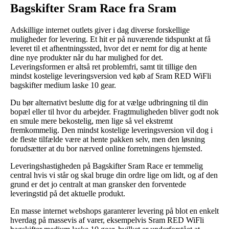
Bagskifter Sram Race fra Sram
Adskillige internet outlets giver i dag diverse forskellige
muligheder for levering. Et hit er på nuværende tidspunkt at få
leveret til et afhentningssted, hvor det er nemt for dig at hente
dine nye produkter når du har mulighed for det.
Leveringsformen er altså ret problemfri, samt tit tillige den
mindst kostelige leveringsversion ved køb af Sram RED WiFli
bagskifter medium laske 10 gear.
Du bør alternativt beslutte dig for at vælge udbringning til din
bopæl eller til hvor du arbejder. Fragtmuligheden bliver godt nok
en smule mere bekostelig, men lige så vel ekstremt
fremkommelig. Den mindst kostelige leveringsversion vil dog i
de fleste tilfælde være at hente pakken selv, men den løsning
forudsætter at du bor nærved online forretningens hjemsted.
Leveringshastigheden på Bagskifter Sram Race er temmelig
central hvis vi står og skal bruge din ordre lige om lidt, og af den
grund er det jo centralt at man gransker den forventede
leveringstid på det aktuelle produkt.
En masse internet webshops garanterer levering på blot en enkelt
hverdag på massevis af varer, eksempelvis Sram RED WiFli