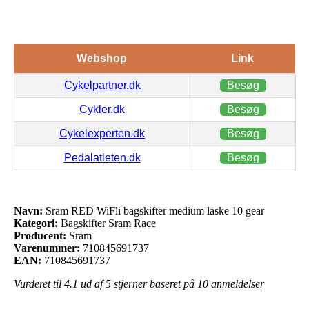
Webshop
Link
Cykelpartner.dk
Besøg
Cykler.dk
Besøg
Cykelexperten.dk
Besøg
Pedalatleten.dk
Besøg
Navn:
Sram RED WiFli bagskifter medium laske 10 gear
Kategori:
Bagskifter Sram Race
Producent:
Sram
Varenummer:
710845691737
EAN:
710845691737
Vurderet til
4.1
ud af 5 stjerner baseret på
10
anmeldelser