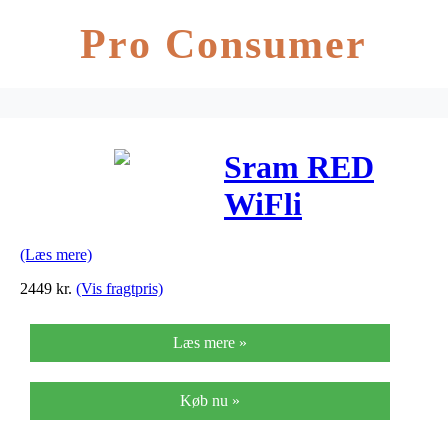
Pro Consumer
Sram RED
WiFli
bagskifter
(Læs mere)
medium laske
2449
kr.
(Vis fragtpris)
10 gear
Læs mere »
Køb nu »