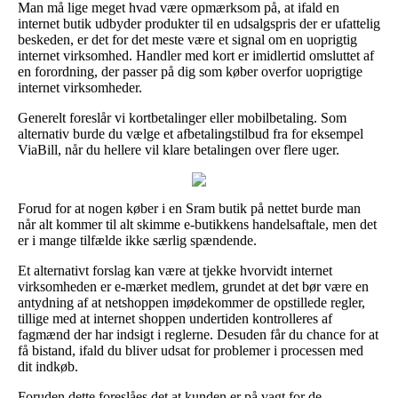
Man må lige meget hvad være opmærksom på, at ifald en
internet butik udbyder produkter til en udsalgspris der er ufattelig
beskeden, er det for det meste være et signal om en uoprigtig
internet virksomhed. Handler med kort er imidlertid omsluttet af
en forordning, der passer på dig som køber overfor uoprigtige
internet virksomheder.
Generelt foreslår vi kortbetalinger eller mobilbetaling. Som
alternativ burde du vælge et afbetalingstilbud fra for eksempel
ViaBill, når du hellere vil klare betalingen over flere uger.
Forud for at nogen køber i en Sram butik på nettet burde man
når alt kommer til alt skimme e-butikkens handelsaftale, men det
er i mange tilfælde ikke særlig spændende.
Et alternativt forslag kan være at tjekke hvorvidt internet
virksomheden er e-mærket medlem, grundet at det bør være en
antydning af at netshoppen imødekommer de opstillede regler,
tillige med at internet shoppen undertiden kontrolleres af
fagmænd der har indsigt i reglerne. Desuden får du chance for at
få bistand, ifald du bliver udsat for problemer i processen med
dit indkøb.
Foruden dette foreslåes det at kunden er på vagt for de