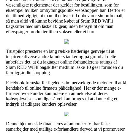
væsentligste reglementer der gælder for bestillingen, som for
eksempel hvilken ombytningspolitik webshoppen har. Derfor er
det tilmed vigtigt, at man til enhver tid opbevarer sin ordremail,
så man altid vil kunne bevidne købet af Sram RED WiFli
bagskifter medium laske 10 gear, uden hensyn til om man
efterspørger produkter til en voksen eller et barn.
Trustpilot præsterer en lang række hæderlige genveje til at
inspicere diverse andre kunders tanker og på grund af dette
anbefales det, at du iagttager online forhandlerens ratings af
Sram RED WiFli bagskifter medium laske 10 gear forinden du
færdiggør din shopping.
Facebook fremskaffer ligeledes immervæk gode metoder til at få
kendskab til online firmaets pålidelighed. Her er der mange e-
firmaer hvor kunder kan notere en anmeldelse af deres
købsoplevelse, som lige så vel kan bruges til at danne dig et
indtryk af tidligere kunders oplevelser.
Denne hjemmeside finansieres af annoncer. Vi har faste
samarbejder med utallige e-forhandlere derved at vi promoverer