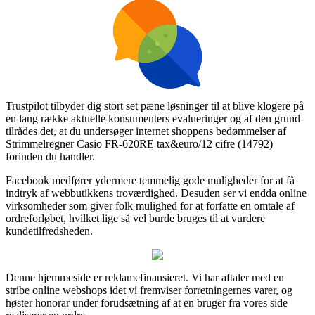
Trustpilot tilbyder dig stort set pæne løsninger til at blive klogere på
en lang række aktuelle konsumenters evalueringer og af den grund
tilrådes det, at du undersøger internet shoppens bedømmelser af
Strimmelregner Casio FR-620RE tax&euro/12 cifre (14792)
forinden du handler.
Facebook medfører ydermere temmelig gode muligheder for at få
indtryk af webbutikkens troværdighed. Desuden ser vi endda online
virksomheder som giver folk mulighed for at forfatte en omtale af
ordreforløbet, hvilket lige så vel burde bruges til at vurdere
kundetilfredsheden.
Denne hjemmeside er reklamefinansieret. Vi har aftaler med en
stribe online webshops idet vi fremviser forretningernes varer, og
høster honorar under forudsætning af at en bruger fra vores side