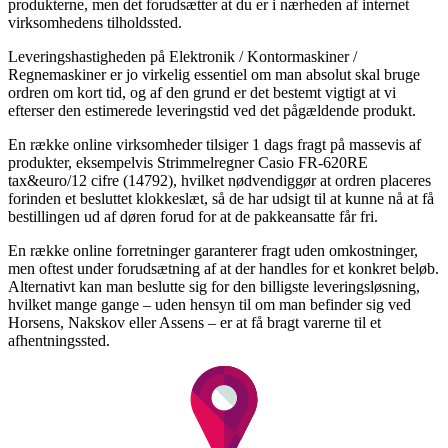
produkterne, men det forudsætter at du er i nærheden af internet
virksomhedens tilholdssted.
Leveringshastigheden på Elektronik / Kontormaskiner /
Regnemaskiner er jo virkelig essentiel om man absolut skal bruge
ordren om kort tid, og af den grund er det bestemt vigtigt at vi
efterser den estimerede leveringstid ved det pågældende produkt.
En række online virksomheder tilsiger 1 dags fragt på massevis af
produkter, eksempelvis Strimmelregner Casio FR-620RE
tax&euro/12 cifre (14792), hvilket nødvendiggør at ordren placeres
forinden et besluttet klokkeslæt, så de har udsigt til at kunne nå at få
bestillingen ud af døren forud for at de pakkeansatte får fri.
En række online forretninger garanterer fragt uden omkostninger,
men oftest under forudsætning af at der handles for et konkret beløb.
Alternativt kan man beslutte sig for den billigste leveringsløsning,
hvilket mange gange – uden hensyn til om man befinder sig ved
Horsens, Nakskov eller Assens – er at få bragt varerne til et
afhentningssted.