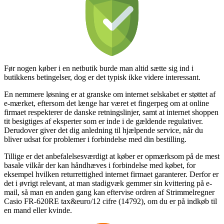
Før nogen køber i en netbutik burde man altid sætte sig ind i
butikkens betingelser, dog er det typisk ikke videre interessant.
En nemmere løsning er at granske om internet selskabet er støttet af
e-mærket, eftersom det længe har været et fingerpeg om at online
firmaet respekterer de danske retningslinjer, samt at internet shoppen
tit besigtiges af eksperter som er inde i de gældende regulativer.
Derudover giver det dig anledning til hjælpende service, når du
bliver udsat for problemer i forbindelse med din bestilling.
Tillige er det anbefalelsesværdigt at køber er opmærksom på de mest
basale vilkår der kan håndhæves i forbindelse med købet, for
eksempel hvilken returrettighed internet firmaet garanterer. Derfor er
det i øvrigt relevant, at man stadigvæk gemmer sin kvittering på e-
mail, så man en anden gang kan eftervise ordren af Strimmelregner
Casio FR-620RE tax&euro/12 cifre (14792), om du er på indkøb til
en mand eller kvinde.