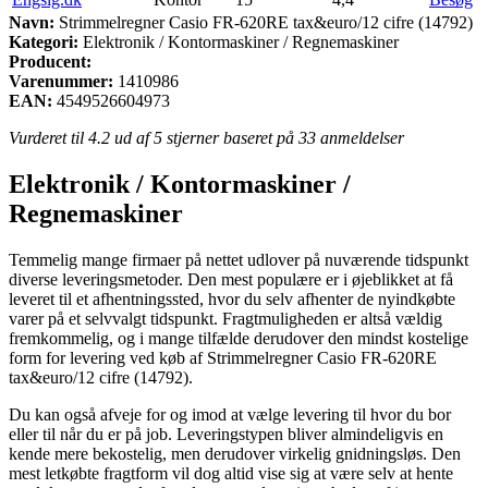
Navn:
Strimmelregner Casio FR-620RE tax&euro/12 cifre (14792)
Kategori:
Elektronik / Kontormaskiner / Regnemaskiner
Producent:
Varenummer:
1410986
EAN:
4549526604973
Vurderet til
4.2
ud af 5 stjerner baseret på
33
anmeldelser
Elektronik / Kontormaskiner /
Regnemaskiner
Temmelig mange firmaer på nettet udlover på nuværende tidspunkt
diverse leveringsmetoder. Den mest populære er i øjeblikket at få
leveret til et afhentningssted, hvor du selv afhenter de nyindkøbte
varer på et selvvalgt tidspunkt. Fragtmuligheden er altså vældig
fremkommelig, og i mange tilfælde derudover den mindst kostelige
form for levering ved køb af Strimmelregner Casio FR-620RE
tax&euro/12 cifre (14792).
Du kan også afveje for og imod at vælge levering til hvor du bor
eller til når du er på job. Leveringstypen bliver almindeligvis en
kende mere bekostelig, men derudover virkelig gnidningsløs. Den
mest letkøbte fragtform vil dog altid vise sig at være selv at hente