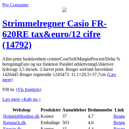
Pro Consumer
Strimmelregner Casio FR-
620RE tax&euro/12 cifre
(14792)
After-print funktionItem cointerCost/Sell/MarginProcent/Delta %
beregningEuro og tax funktion Parallel udskrivningUdskriver
lydsvagt 3,5 lin/sek. 2-farvet print. Bruger sort/rød farvebånd
1426445 Bruger regnerulle 1245473. 11,1×20,5×37,7cm
(Læs
mere)
938
kr.
(Vis fragtpris)
Læs mere »
Køb nu »
Webshop
Produkter
Anmeldelser
Bedømmelse
Link
Holmrisb8online.dk
Kontor
37
4,7
Besøg
Rajapack.dk
Emballage
503
4,6
Besøg
Engsig.dk
Kontor
15
4,4
Besøg