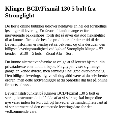
Klinger BCD/Fixmål 130 5 bolt fra
Stronglight
De fleste online butikker udlover heldigvis en hel del forskellige
løsninger til levering. En favorit iblandt mange er for
nærværende pakkeshops, fordi det så giver dig god fleksibilitet
til at kunne afhente de bestilte produkter når der er tid til det.
Leveringsformen er nemlig ret så bekvem, og ofte desuden den
billigste leveringsmulighed ved køb af Stronglight klinge – 52
tænder – ø130 – 5 huls – Zicral Alu – Sort.
Du kunne alternativt påtænke at vælge at få leveret hjem til din
privatadresse eller til dit arbejde. Fragttypen viser sig mange
gange en kende dyrere, men samtidig i høj grad overkommelig.
Den billigste leveringsudgave vil dog altid være at du selv henter
ordren, men dette nødvendiggør at du opholder dig tæt på online
firmaets adresse.
Leveringstidspunktet på Klinger BCD/Fixmål 130 5 bolt er
særligt bestemmende i tilfælde af at vi står og skal bruge dine
nye varer inden for kort tid, og herved er det sandelig relevant at
vi ser nærmere på den estimerede leveringsdato for den
vedkommende vare.