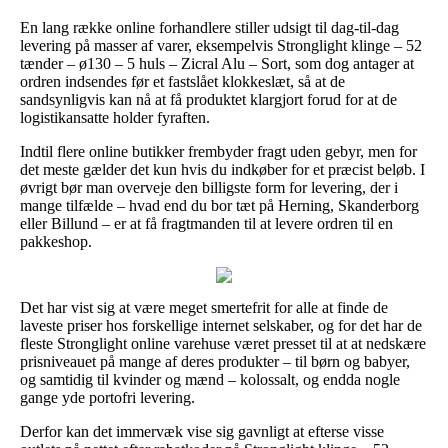
En lang række online forhandlere stiller udsigt til dag-til-dag
levering på masser af varer, eksempelvis Stronglight klinge – 52
tænder – ø130 – 5 huls – Zicral Alu – Sort, som dog antager at
ordren indsendes før et fastslået klokkeslæt, så at de
sandsynligvis kan nå at få produktet klargjort forud for at de
logistikansatte holder fyraften.
Indtil flere online butikker frembyder fragt uden gebyr, men for
det meste gælder det kun hvis du indkøber for et præcist beløb. I
øvrigt bør man overveje den billigste form for levering, der i
mange tilfælde – hvad end du bor tæt på Herning, Skanderborg
eller Billund – er at få fragtmanden til at levere ordren til en
pakkeshop.
Det har vist sig at være meget smertefrit for alle at finde de
laveste priser hos forskellige internet selskaber, og for det har de
fleste Stronglight online varehuse været presset til at at nedskære
prisniveauet på mange af deres produkter – til børn og babyer,
og samtidig til kvinder og mænd – kolossalt, og endda nogle
gange yde portofri levering.
Derfor kan det immervæk vise sig gavnligt at efterse visse