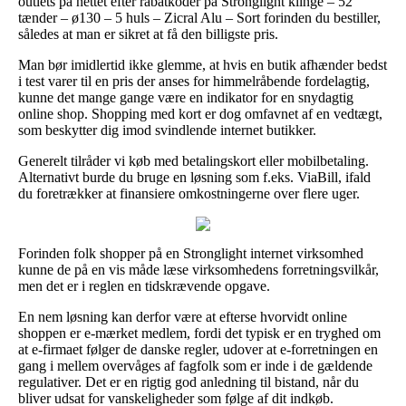
outlets på nettet efter rabatkoder på Stronglight klinge – 52
tænder – ø130 – 5 huls – Zicral Alu – Sort forinden du bestiller,
således at man er sikret at få den billigste pris.
Man bør imidlertid ikke glemme, at hvis en butik afhænder bedst
i test varer til en pris der anses for himmelråbende fordelagtig,
kunne det mange gange være en indikator for en snydagtig
online shop. Shopping med kort er dog omfavnet af en vedtægt,
som beskytter dig imod svindlende internet butikker.
Generelt tilråder vi køb med betalingskort eller mobilbetaling.
Alternativt burde du bruge en løsning som f.eks. ViaBill, ifald
du foretrækker at finansiere omkostningerne over flere uger.
Forinden folk shopper på en Stronglight internet virksomhed
kunne de på en vis måde læse virksomhedens forretningsvilkår,
men det er i reglen en tidskrævende opgave.
En nem løsning kan derfor være at efterse hvorvidt online
shoppen er e-mærket medlem, fordi det typisk er en tryghed om
at e-firmaet følger de danske regler, udover at e-forretningen en
gang i mellem overvåges af fagfolk som er inde i de gældende
regulativer. Det er en rigtig god anledning til bistand, når du
bliver udsat for vanskeligheder som følge af dit indkøb.