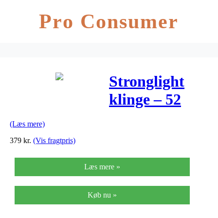
Pro Consumer
Stronglight
klinge – 52
tænder – ø130
(Læs mere)
– 5 huls –
379
kr.
(Vis fragtpris)
Zicral Alu –
Læs mere »
Sort
Køb nu »