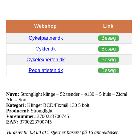
Webshop
Link
Cykelpartner.dk
Besøg
Cykler.dk
Besøg
Cykelexperten.dk
Besøg
Pedalatleten.dk
Besøg
Navn:
Stronglight klinge – 52 tænder – ø130 – 5 huls – Zicral
Alu – Sort
Kategori:
Klinger BCD/Fixmål 130 5 bolt
Producent:
Stronglight
Varenummer:
3700223700745
EAN:
3700223700745
Vurderet til
4.3
ud af 5 stjerner baseret på
16
anmeldelser