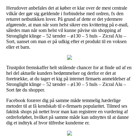
Herudover anbefales det at køber er klar over de mest centrale
vilkår der gør sig gældende i forbindelse med ordren, fx den
returret netbutikken lover. På grund af dette er det ydermere
afgørende, at man når som helst sikrer ens kvittering på e-mail,
således man når som helst vil kunne påvise sin shopping af
Stronglight klinge – 52 tænder – ø130 – 5 huls – Zicral Alu –
Sort, uanset om man er på udkig efter et produkt til en voksen
eller et barn.
Trustpilot fremskaffer helt strålende chancer for at finde ud af en
hel del aktuelle kunders bedømmelser og derfor er det at
foretrække, at du tager et kig på internet firmaets anmeldelser af
Stronglight klinge – 52 tænder – ø130 – 5 huls – Zicral Alu –
Sort før du shopper.
Facebook forærer dig på samme måde temmelig hæderlige
metoder til at få kendskab til e-firmaets popularitet. Tilmed ses
faktisk shops på nettet hvor man kan registrere en vurdering af
ordreforløbet, hvilket på samme måde kan udnyttes til at danne
dig et indtryk af hvor tilfredse kunderne er.