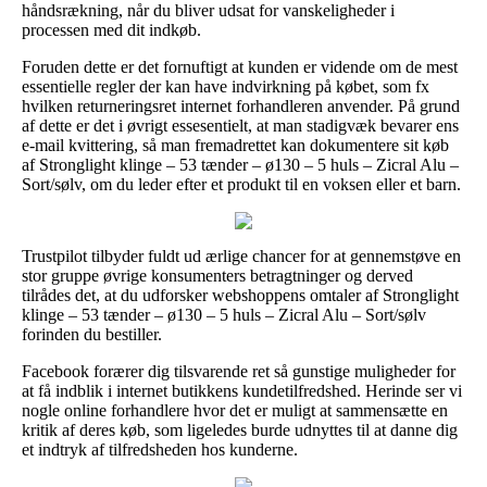
håndsrækning, når du bliver udsat for vanskeligheder i
processen med dit indkøb.
Foruden dette er det fornuftigt at kunden er vidende om de mest
essentielle regler der kan have indvirkning på købet, som fx
hvilken returneringsret internet forhandleren anvender. På grund
af dette er det i øvrigt essesentielt, at man stadigvæk bevarer ens
e-mail kvittering, så man fremadrettet kan dokumentere sit køb
af Stronglight klinge – 53 tænder – ø130 – 5 huls – Zicral Alu –
Sort/sølv, om du leder efter et produkt til en voksen eller et barn.
Trustpilot tilbyder fuldt ud ærlige chancer for at gennemstøve en
stor gruppe øvrige konsumenters betragtninger og derved
tilrådes det, at du udforsker webshoppens omtaler af Stronglight
klinge – 53 tænder – ø130 – 5 huls – Zicral Alu – Sort/sølv
forinden du bestiller.
Facebook forærer dig tilsvarende ret så gunstige muligheder for
at få indblik i internet butikkens kundetilfredshed. Herinde ser vi
nogle online forhandlere hvor det er muligt at sammensætte en
kritik af deres køb, som ligeledes burde udnyttes til at danne dig
et indtryk af tilfredsheden hos kunderne.