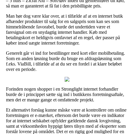
– 5 huls – Zicral Alu – Sort/sølv inden du gennemfører dit køb,
så man er garanteret at få fat i den prisbilligste pris.
Man bør dog være klar over, at i tilfælde af at en internet butik
afhænder produkter til salg for en salgspris som kan ses som
himmelråbende favorabel, burde det undertiden være et
faresignal om en snydagtig internet handler. Køb med
betalingskort er heldigvis omfavnet af en regel, der passer på
køber imod uægte internet forretninger.
Generelt går vi ind for bestillinger med kort eller mobilbetaling.
Som en anden løsning burde du bruge en afdragsløsning som
f.eks. ViaBill, i tilfælde af at du ser en fordel i at klare beløbet
over en periode.
Forinden nogen shopper i en Stronglight internet forhandler
burde de i princippet sætte sig ind i butikkens forretningsaftale,
men det er mange gange et omfattende projekt.
Et alternativt forslag kunne måske være at kontrollere om online
forretningen er e-mærket, eftersom det burde være en indikator
for at internet selskabet opfylder gældende dansk lovgivning,
samt at virksomheden hyppigt føres tilsyn med af eksperter som
forstår lovene på området. Det er en rigtig god mulighed for en