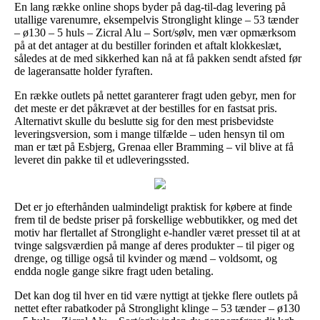
En lang række online shops byder på dag-til-dag levering på
utallige varenumre, eksempelvis Stronglight klinge – 53 tænder
– ø130 – 5 huls – Zicral Alu – Sort/sølv, men vær opmærksom
på at det antager at du bestiller forinden et aftalt klokkeslæt,
således at de med sikkerhed kan nå at få pakken sendt afsted før
de lageransatte holder fyraften.
En række outlets på nettet garanterer fragt uden gebyr, men for
det meste er det påkrævet at der bestilles for en fastsat pris.
Alternativt skulle du beslutte sig for den mest prisbevidste
leveringsversion, som i mange tilfælde – uden hensyn til om
man er tæt på Esbjerg, Grenaa eller Bramming – vil blive at få
leveret din pakke til et udleveringssted.
Det er jo efterhånden ualmindeligt praktisk for købere at finde
frem til de bedste priser på forskellige webbutikker, og med det
motiv har flertallet af Stronglight e-handler været presset til at at
tvinge salgsværdien på mange af deres produkter – til piger og
drenge, og tillige også til kvinder og mænd – voldsomt, og
endda nogle gange sikre fragt uden betaling.
Det kan dog til hver en tid være nyttigt at tjekke flere outlets på
nettet efter rabatkoder på Stronglight klinge – 53 tænder – ø130