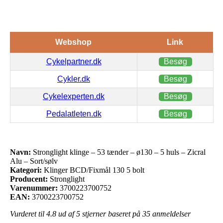
Webshop
Link
Cykelpartner.dk
Besøg
Cykler.dk
Besøg
Cykelexperten.dk
Besøg
Pedalatleten.dk
Besøg
Navn:
Stronglight klinge – 53 tænder – ø130 – 5 huls – Zicral
Alu – Sort/sølv
Kategori:
Klinger BCD/Fixmål 130 5 bolt
Producent:
Stronglight
Varenummer:
3700223700752
EAN:
3700223700752
Vurderet til
4.8
ud af 5 stjerner baseret på
35
anmeldelser