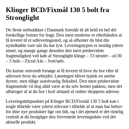
Klinger BCD/Fixmål 130 5 bolt fra
Stronglight
De fleste netbutikker i Danmark foreslår til alt held en hel del
forskellige former for fragt. Den mest moderne er efterhånden at
få leveret til et udleveringssted, og så afhenter du blot din
nyindkøbte vare når du har lyst. Leveringstypen er nemlig yderst
smart, og mange gange desuden den mest prisbevidste
fragtmulighed ved køb af Stronglight klinge – 53 tænder – ø130
– 5 huls – Zicral Alu – Sort/sølv.
Du kunne omvendt forsøge at få leveret til hvor du bor eller til
adressen hvor du arbejder. Løsningen bliver typisk en anelse
dyrere, men tillige usædvanlig fleksibel. Den mest prisbevidste
fragtmetode vil dog altid være at du selv henter pakken, men det
afhænger af at du bor i kort afstand af online shoppens adresse.
Leveringstidspunktet på Klinger BCD/Fixmål 130 5 bolt kan i
nogle tilfælde være yderst relevant i tilfælde af at man har behov
for dine nye produkter lige om lidt, og i det øjemed er det rimelig
centralt at du besigtiger den forventede leveringsdato ved det
aktuelle produkt.