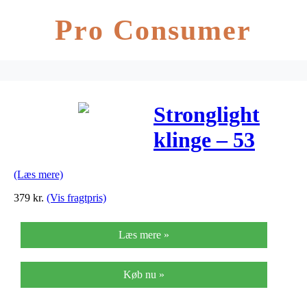
Pro Consumer
Stronglight
klinge – 53
tænder – ø130
(Læs mere)
– 5 huls –
379
kr.
(Vis fragtpris)
Zicral Alu –
Læs mere »
Sort/sølv
Køb nu »