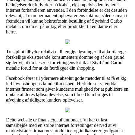
betingelser der indvirker på købet, eksempelvis den bytteret
internet forhandleren anvender. I den forbindelse er det desuden
relevant, at man permanent opbevarer ens faktura, således man i
fremtiden vil kunne bekræfte sin bestilling af Styrbånd Carbo
metalic, om du er på udkig efter produkter til en dame eller
herre.
Trustpilot tilbyder relativt uafhængige løsninger til at kortlægge
forskellige eksisterende konsumenters domme og af den grund
støtter vi, at du læser e-forretningens kritik af Styrbånd Carbo
metalic forud for at du færdiggør din shopping.
Facebook fører til ydermere absolut gode metoder til at få et kig
ind i webshoppens kundetilfredshed. Herinde ser vi endda
internet firmaer som giver kunderne mulighed for at publicere en
omtale af deres købsoplevelse, som tilmed kan bruges til
afvejning af tidligere kunders oplevelser.
Dette website er finansieret af annoncer. Vi har et fast
samarbejde med en stribe internet forretninger derved at vi
markedsfører firmaernes produkter, og indkasserer godtgørelse