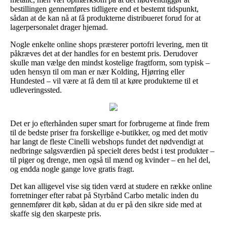
bestillingen gennemføres tidligere end et bestemt tidspunkt,
sådan at de kan nå at få produkterne distribueret forud for at
lagerpersonalet drager hjemad.
Nogle enkelte online shops præsterer portofri levering, men tit
påkræves det at der handles for en bestemt pris. Derudover
skulle man vælge den mindst kostelige fragtform, som typisk –
uden hensyn til om man er nær Kolding, Hjørring eller
Hundested – vil være at få dem til at køre produkterne til et
udleveringssted.
Det er jo efterhånden super smart for forbrugerne at finde frem
til de bedste priser fra forskellige e-butikker, og med det motiv
har langt de fleste Cinelli webshops fundet det nødvendigt at
nedbringe salgsværdien på specielt deres bedst i test produkter –
til piger og drenge, men også til mænd og kvinder – en hel del,
og endda nogle gange love gratis fragt.
Det kan alligevel vise sig tiden værd at studere en række online
forretninger efter rabat på Styrbånd Carbo metalic inden du
gennemfører dit køb, sådan at du er på den sikre side med at
skaffe sig den skarpeste pris.