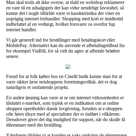
Man skal trods alt ikke overse, at ifald en webshop reklamerer
en vare til en udsalgspris der kan virke uendeligt favorabel, så
kunne det i nogle tilfælde være et karakteristika der viser en
uoprigtig internet forhandler. Shopping med kort er imidlertid
indbefattet af en vedtægt, hvilket forsvarer os overfor fup
internet handler.
Vi går generelt ind for bestillinger med betalingskort eller
MobilePay. Alternativt kan du anvende et afbetalingstilbud fra
for eksempel ViaBill, for så vidt du agter at afbetale beløbet
senere.
Forud for at folk køber hos en Cinelli butik kunne man for at
være sikker læse netshoppens forretningsvilkår, det er dog
naturligvis et omfattende projekt.
En anden løsning kan være at se om internet virksomheden er
tilsluttet e-mærket, som typisk er en indikation om at online
shoppen opretholder dansk lovgivning, foruden at e-shoppen
ofte føres tilsyn med af specialister der er indført i vilkårene.
Derudover giver det dig mulighed for support, når du skulle få
dilemmaer med din bestilling.
Yderligere tilråder vi at kunden er vaks omkring de elementære