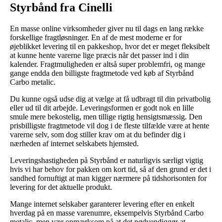
Styrbånd fra Cinelli
En masse online virksomheder giver nu til dags en lang række
forskellige fragtløsninger. En af de mest moderne er for
øjeblikket levering til en pakkeshop, hvor det er meget fleksibelt
at kunne hente varerne lige præcis når det passer ind i din
kalender. Fragtmuligheden er altså super problemfri, og mange
gange endda den billigste fragtmetode ved køb af Styrbånd
Carbo metalic.
Du kunne også udse dig at vælge at få udbragt til din privatbolig
eller ud til dit arbejde. Leveringsformen er godt nok en lille
smule mere bekostelig, men tillige rigtig hensigtsmæssig. Den
prisbilligste fragtmetode vil dog i de fleste tilfælde være at hente
varerne selv, som dog stiller krav om at du befinder dig i
nærheden af internet selskabets hjemsted.
Leveringshastigheden på Styrbånd er naturligvis særligt vigtig
hvis vi har behov for pakken om kort tid, så af den grund er det i
sandhed fornuftigt at man kigger nærmere på tidshorisonten for
levering for det aktuelle produkt.
Mange internet selskaber garanterer levering efter en enkelt
hverdag på en masse varenumre, eksempelvis Styrbånd Carbo
metalic, men vær opmærksom på at det nødvendiggør at