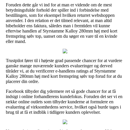
Foruden dette går vi ind for at man er vidende om de mest
betydningsfulde forhold der spiller ind i forbindelse med
bestillingen, som for eksempel hvilken returret webshoppen
anvender. I den relation er det tilmed relevant, at man altid
bibeholder ens faktura, således man i fremtiden vil kunne
eftervise handlen af Styrstamme Kalloy 280mm høj med kort
fremspring sølv top, uanset om du søger en vare til en kvinde
eller mand.
Trustpilot fører til i højeste grad passende chancer for at vurdere
ganske mange nuværende kunders evalueringer og derved
tilråder vi, at du verificerer e-handlens ratings af Styrstamme
Kalloy 280mm høj med kort fremspring sølv top forud for at du
placerer din ordre.
Facebook tilbyder dig ydermere ret så gode chancer for at få
indsigt i online forhandlerens kundefokus. Foruden det ser vi en
række online outlets som tilbyder kunderne at formulere en
evaluering af virksomhedens service, hvilket også burde tages i
brug til at få et indblik i tidligere kunders oplevelser.