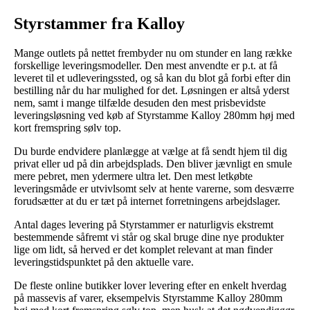
Styrstammer fra Kalloy
Mange outlets på nettet frembyder nu om stunder en lang række
forskellige leveringsmodeller. Den mest anvendte er p.t. at få
leveret til et udleveringssted, og så kan du blot gå forbi efter din
bestilling når du har mulighed for det. Løsningen er altså yderst
nem, samt i mange tilfælde desuden den mest prisbevidste
leveringsløsning ved køb af Styrstamme Kalloy 280mm høj med
kort fremspring sølv top.
Du burde endvidere planlægge at vælge at få sendt hjem til dig
privat eller ud på din arbejdsplads. Den bliver jævnligt en smule
mere pebret, men ydermere ultra let. Den mest letkøbte
leveringsmåde er utvivlsomt selv at hente varerne, som desværre
forudsætter at du er tæt på internet forretningens arbejdslager.
Antal dages levering på Styrstammer er naturligvis ekstremt
bestemmende såfremt vi står og skal bruge dine nye produkter
lige om lidt, så herved er det komplet relevant at man finder
leveringstidspunktet på den aktuelle vare.
De fleste online butikker lover levering efter en enkelt hverdag
på massevis af varer, eksempelvis Styrstamme Kalloy 280mm