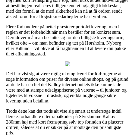
høj med kort fremspring sølv top, men husk at det nødvendiggør
at bestillingen realiseres tidligere end et nøjagtigt klokkeslæt,
med det formål at de med sikkerhed kan nå at få ordren sendt
afsted forud for at logistikmedarbejderne har fyraften.
Flere forhandlere på nettet præsterer portofri levering, men i
reglen er det forbeholdt når man bestiller for en konkret sum.
Derudover må man beslutte sig for den billigste leveringsform,
hvilket ofte – om man befinder sig tæt på Hørsholm, Nyborg
eller Billund – vil blive at få fragtmanden til at levere din pakke
til et afhentningssted.
Det har vist sig at være rigtig ukompliceret for forbrugerne at
søge information om priser fra diverse online shops, og på grund
af dette har en hel del Kalloy internet outlets ikke kunne lade
være med at stampe udsalgspriserne på varerne – til juniorer, og
ligeledes til voksne – drastisk, og endda nogle gange sikre
levering uden betaling.
Trods dette kan det trods alt vise sig smart at undersøge indtil
flere e-forhandlere efter rabatkoder på Styrstamme Kalloy
280mm høj med kort fremspring sølv top forinden du placerer
ordren, således at du er sikker på at modtage den prisbilligste
pris.