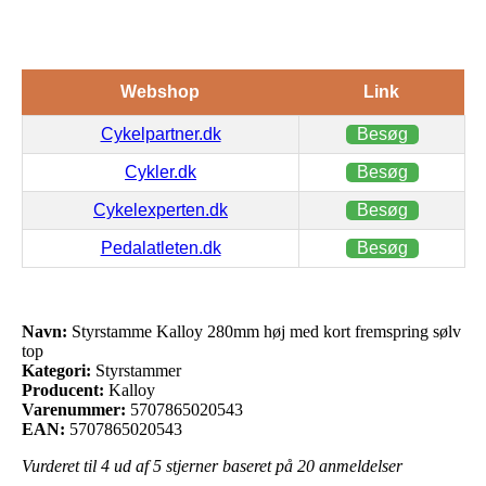
Webshop
Link
Cykelpartner.dk
Besøg
Cykler.dk
Besøg
Cykelexperten.dk
Besøg
Pedalatleten.dk
Besøg
Navn:
Styrstamme Kalloy 280mm høj med kort fremspring sølv
top
Kategori:
Styrstammer
Producent:
Kalloy
Varenummer:
5707865020543
EAN:
5707865020543
Vurderet til
4
ud af 5 stjerner baseret på
20
anmeldelser