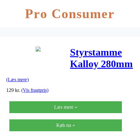
Pro Consumer
Styrstamme
Kalloy 280mm
høj med kort
(Læs mere)
fremspring
129
kr.
(Vis fragtpris)
sølv top
Læs mere »
Køb nu »