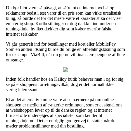
Du bør blot være så påvagt, at såfremt en internet webshop
reklamerer bedst i test varer til en pris som kan virke urealistisk
billig, så burde det for det meste være et karakteristika der viser
en uærlig shop. Kortbestillinger er dog dækket ind under en
retningslinje, hvilket dækker dig som køber overfor falske
internet selskaber.
Vi går generelt ind for bestillinger med kort eller MobilePay.
Som en anden løsning burde du bruge en afbetalingsløsning som
for eksempel ViaBill, når du gerne vil finansiere pengene af flere
omgange.
Inden folk handler hos en Kalloy butik behøver man i og for sig
se på e-shoppens forretningsvilkår, dog er det normalt ikke
særlig interessant.
Et andet alternativ kunne være at se nærmere på om online
shoppen er medlem af e-mærke ordningen, som er et signal om
at webshoppen lever op til de danske regler, og at internet
firmaet ofte undersøges af specialister som kender til
retningslinjerne. Det er en rigtig god genvej til støtte, når du
møder problemstillinger med din bestilling.