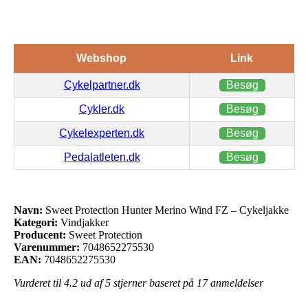
Webshop
Link
Cykelpartner.dk
Besøg
Cykler.dk
Besøg
Cykelexperten.dk
Besøg
Pedalatleten.dk
Besøg
Navn:
Sweet Protection Hunter Merino Wind FZ – Cykeljakke
Kategori:
Vindjakker
Producent:
Sweet Protection
Varenummer:
7048652275530
EAN:
7048652275530
Vurderet til
4.2
ud af 5 stjerner baseret på
17
anmeldelser