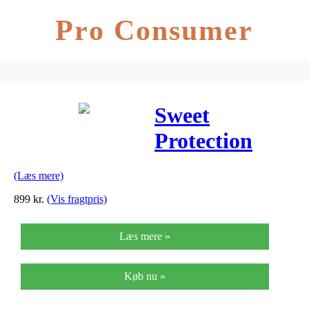
Pro Consumer
Sweet
Protection
Hunter
(Læs mere)
Merino Wind
899
kr.
(Vis fragtpris)
FZ –
Læs mere »
Cykeljakke
Køb nu »