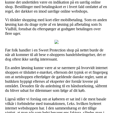
kunne det undertiden være en indikation på en uærlig online
shop. Bestillinger med betalingskort er i hvert fald omfattet af en
regel, der dækker en imod uærlige online webshops.
Vi tilråder shopping med kort eller mobilbetaling. Som en anden
løsning kan du drage nytte af en løsning på afbetaling som fx
ViaBill, forudsat du efterspørger at godtgøre betalingen over
flere uger.
Før folk handler i en Sweet Protection shop på nettet burde de
når alt kommer til alt bese e-shoppens handelsbetingelser, det er
dog oftest ikke særlig interessant.
En anden løsning kunne være at se nærmere på hvorvidt internet
shoppen er tilsluttet e-mærket, eftersom det typisk er et fingerpeg
om at netshoppen efterfølger de gældende danske regler, samt at
butikken hyppigt efterses af eksperter der forstår lovene på
området. Desuden får du anledning til en håndsrækning, såfremt
du bliver udsat for dilemmaer som følge af dit køb.
Ligeså stiller vi forslag om at køberen er sat ind i de mest basale
vilkår i forbindelse med transaktionen, f.eks. hvilken bytteret
internet webshoppen har. I den sammenhæng er det tillige
vigtigt, at man når som helst bevarer ens faktura, således man i