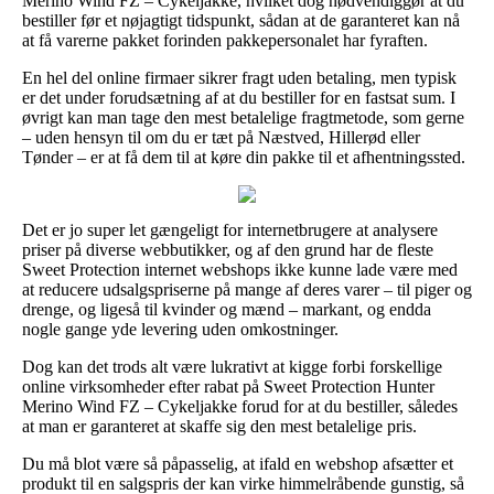
Merino Wind FZ – Cykeljakke, hvilket dog nødvendiggør at du
bestiller før et nøjagtigt tidspunkt, sådan at de garanteret kan nå
at få varerne pakket forinden pakkepersonalet har fyraften.
En hel del online firmaer sikrer fragt uden betaling, men typisk
er det under forudsætning af at du bestiller for en fastsat sum. I
øvrigt kan man tage den mest betalelige fragtmetode, som gerne
– uden hensyn til om du er tæt på Næstved, Hillerød eller
Tønder – er at få dem til at køre din pakke til et afhentningssted.
Det er jo super let gængeligt for internetbrugere at analysere
priser på diverse webbutikker, og af den grund har de fleste
Sweet Protection internet webshops ikke kunne lade være med
at reducere udsalgspriserne på mange af deres varer – til piger og
drenge, og ligeså til kvinder og mænd – markant, og endda
nogle gange yde levering uden omkostninger.
Dog kan det trods alt være lukrativt at kigge forbi forskellige
online virksomheder efter rabat på Sweet Protection Hunter
Merino Wind FZ – Cykeljakke forud for at du bestiller, således
at man er garanteret at skaffe sig den mest betalelige pris.
Du må blot være så påpasselig, at ifald en webshop afsætter et
produkt til en salgspris der kan virke himmelråbende gunstig, så