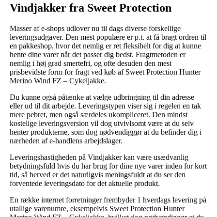
Vindjakker fra Sweet Protection
Masser af e-shops udlover nu til dags diverse forskellige
leveringsudgaver. Den mest populære er p.t. at få bragt ordren til
en pakkeshop, hvor det nemlig er ret fleksibelt for dig at kunne
hente dine varer når det passer dig bedst. Fragtmetoden er
nemlig i høj grad smertefri, og ofte desuden den mest
prisbevidste form for fragt ved køb af Sweet Protection Hunter
Merino Wind FZ – Cykeljakke.
Du kunne også påtænke at vælge udbringning til din adresse
eller ud til dit arbejde. Leveringstypen viser sig i regelen en tak
mere pebret, men også særdeles ukompliceret. Den mindst
kostelige leveringsversion vil dog utvivlsomt være at du selv
henter produkterne, som dog nødvendiggør at du befinder dig i
nærheden af e-handlens arbejdslager.
Leveringshastigheden på Vindjakker kan være usædvanlig
betydningsfuld hvis du har brug for dine nye varer inden for kort
tid, så herved er det naturligvis meningsfuldt at du ser den
forventede leveringsdato for det aktuelle produkt.
En række internet forretninger frembyder 1 hverdags levering på
utallige varenumre, eksempelvis Sweet Protection Hunter