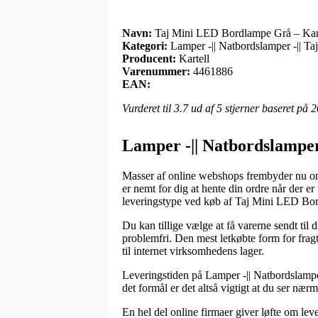
Navn:
Taj Mini LED Bordlampe Grå – Kart
Kategori:
Lamper -|| Natbordslamper -|| T
Producent:
Kartell
Varenummer:
4461886
EAN:
Vurderet til
3.7
ud af 5 stjerner baseret på
2
Lamper -|| Natbordslamper
Masser af online webshops frembyder nu om 
er nemt for dig at hente din ordre når der e
leveringstype ved køb af Taj Mini LED Bor
Du kan tillige vælge at få varerne sendt til 
problemfri. Den mest letkøbte form for fragt
til internet virksomhedens lager.
Leveringstiden på Lamper -|| Natbordslamper
det formål er det altså vigtigt at du ser n
En hel del online firmaer giver løfte om l