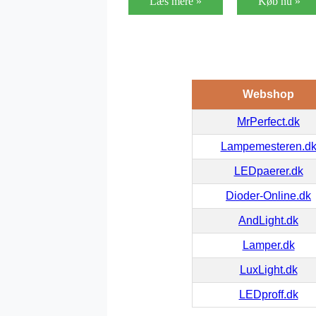
Læs mere »
Køb nu »
Webshop
MrPerfect.dk
Lampemesteren.d
LEDpaerer.dk
Dioder-Online.dk
AndLight.dk
Lamper.dk
LuxLight.dk
LEDproff.dk