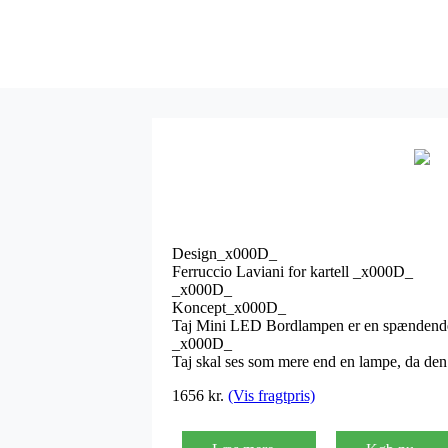
Design_x000D_
Ferruccio Laviani for kartell _x000D_
_x000D_
Koncept_x000D_
Taj Mini LED Bordlampen er en spændende 
_x000D_
Taj skal ses som mere end en lampe, da den e
1656
kr.
(Vis fragtpris)