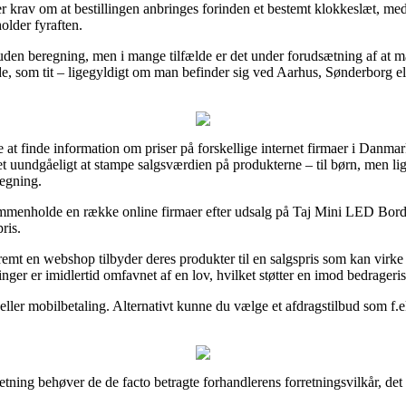
r krav om at bestillingen anbringes forinden et bestemt klokkeslæt, med 
older fyraften.
uden beregning, men i mange tilfælde er det under forudsætning af at ma
de, som tit – ligegyldigt om man befinder sig ved Aarhus, Sønderborg el
 at finde information om priser på forskellige internet firmaer i Danmark
t uundgåeligt at stampe salgsværdien på produkterne – til børn, men lige
egning.
mmenholde en række online firmaer efter udsalg på Taj Mini LED Bordla
ris.
remt en webshop tilbyder deres produkter til en salgspris som kan virke
nger er imidlertid omfavnet af en lov, hvilket støtter en imod bedrageri
t eller mobilbetaling. Alternativt kunne du vælge et afdragstilbud som f.
tning behøver de de facto betragte forhandlerens forretningsvilkår, det