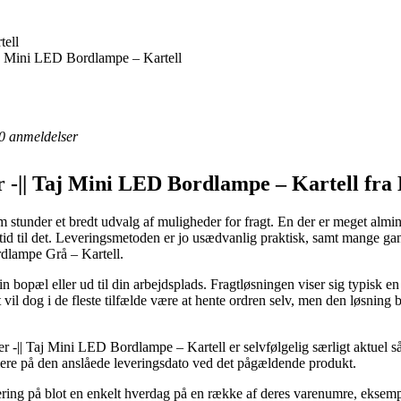
ell
aj Mini LED Bordlampe – Kartell
0
anmeldelser
 -|| Taj Mini LED Bordlampe – Kartell fra 
stunder et bredt udvalg af muligheder for fragt. En der er meget almi
r tid til det. Leveringsmetoden er jo usædvanlig praktisk, samt mange g
dlampe Grå – Kartell.
din bopæl eller ud til din arbejdsplads. Fragtløsningen viser sig typisk 
 vil dog i de fleste tilfælde være at hente ordren selv, men den løsning 
 -|| Taj Mini LED Bordlampe – Kartell er selvfølgelig særligt aktuel så
ærmere på den anslåede leveringsdato ved det pågældende produkt.
evering på blot en enkelt hverdag på en række af deres varenumre, eks