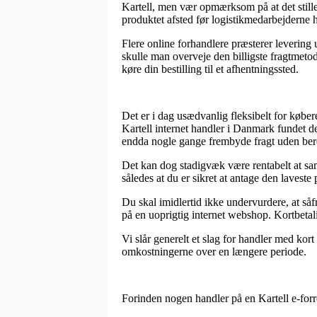
Kartell, men vær opmærksom på at det stille
produktet afsted før logistikmedarbejderne h
Flere online forhandlere præsterer levering 
skulle man overveje den billigste fragtmeto
køre din bestilling til et afhentningssted.
Det er i dag usædvanlig fleksibelt for købere
Kartell internet handler i Danmark fundet de
endda nogle gange frembyde fragt uden ber
Det kan dog stadigvæk være rentabelt at sa
således at du er sikret at antage den laveste p
Du skal imidlertid ikke undervurdere, at såf
på en uoprigtig internet webshop. Kortbetali
Vi slår generelt et slag for handler med kor
omkostningerne over en længere periode.
Forinden nogen handler på en Kartell e-forre