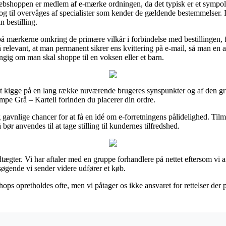
webshoppen er medlem af e-mærke ordningen, da det typisk er et sympol 
 og til overvåges af specialister som kender de gældende bestemmelser. D
n bestilling.
 på mærkerne omkring de primære vilkår i forbindelse med bestillingen, 
så relevant, at man permanent sikrer ens kvittering på e-mail, så man en 
ig om man skal shoppe til en voksen eller et barn.
 at kigge på en lang række nuværende brugeres synspunkter og af den gru
pe Grå – Kartell forinden du placerer din ordre.
avnlige chancer for at få en idé om e-forretningens pålidelighed. Ti
bør anvendes til at tage stilling til kundernes tilfredshed.
ægter. Vi har aftaler med en gruppe forhandlere på nettet eftersom vi a
øgende vi sender videre udfører et køb.
ps opretholdes ofte, men vi påtager os ikke ansvaret for rettelser der po