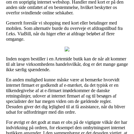
om en uoprigtig internet webshop. Handler med kort er på den
anden side omfattet af en bestemmelse, hvilket beskytter os
overfor svindlende online selskaber.
Generelt foreslår vi shopping med kort eller betalinger med
mobilen. Som alternativ burde du overveje et afdragstilbud fra
f.eks. ViaBill, når du higer efter at afdrage beløbet af flere
omgange.
Inden nogen bestiller i en Artemide butik kan de når alt kommer
til alt læse virksomhedens handelsvilkår, dog er det mange gange
ikke særlig spændende.
En anden mulighed kunne måske være at bemærke hvorvidt
internet firmaet er godkendt af e-mærket, da det typisk er en
tilkendegivelse af at e-firmaet imødekommer de danske
retningslinjer, udover at internet firmaet af og til besøges af
specialister der har megen viden om de gældende regler.
Desuden giver det dig lejlighed til at få assistance, når du bliver
udsat for udfordringer med din ordre.
For øvrigt er det godt at man er obs på de vigtigste vilkår der har
indvirkning på ordren, for eksempel den ombytningsret internet
butikken anvender. I den sammenhæng er det desuden vigtigt, at