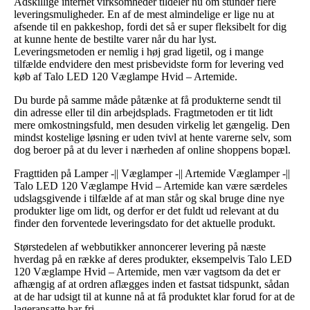
Adskillige internet virksomheder tildeler nu om stunder flere
leveringsmuligheder. En af de mest almindelige er lige nu at
afsende til en pakkeshop, fordi det så er super fleksibelt for dig
at kunne hente de bestilte varer når du har lyst.
Leveringsmetoden er nemlig i høj grad ligetil, og i mange
tilfælde endvidere den mest prisbevidste form for levering ved
køb af Talo LED 120 Væglampe Hvid – Artemide.
Du burde på samme måde påtænke at få produkterne sendt til
din adresse eller til din arbejdsplads. Fragtmetoden er tit lidt
mere omkostningsfuld, men desuden virkelig let gængelig. Den
mindst kostelige løsning er uden tvivl at hente varerne selv, som
dog beroer på at du lever i nærheden af online shoppens bopæl.
Fragttiden på Lamper -|| Væglamper -|| Artemide Væglamper -||
Talo LED 120 Væglampe Hvid – Artemide kan være særdeles
udslagsgivende i tilfælde af at man står og skal bruge dine nye
produkter lige om lidt, og derfor er det fuldt ud relevant at du
finder den forventede leveringsdato for det aktuelle produkt.
Størstedelen af webbutikker annoncerer levering på næste
hverdag på en række af deres produkter, eksempelvis Talo LED
120 Væglampe Hvid – Artemide, men vær vagtsom da det er
afhængig af at ordren aflægges inden et fastsat tidspunkt, sådan
at de har udsigt til at kunne nå at få produktet klar forud for at de
lageransatte har fri.