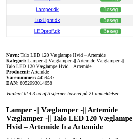
Lamper.dk
Besøg
LuxLight.dk
Besøg
LEDproff.dk
Besøg
Navn:
Talo LED 120 Væglampe Hvid – Artemide
Kategori:
Lamper -|| Væglamper -|| Artemide Væglamper -||
Talo LED 120 Væglampe Hvid – Artemide
Producent:
Artemide
Varenummer:
4459437
EAN:
8052993014658
Vurderet til
4.3
ud af 5 stjerner baseret på
21
anmeldelser
Lamper -|| Væglamper -|| Artemide
Væglamper -|| Talo LED 120 Væglampe
Hvid – Artemide fra Artemide