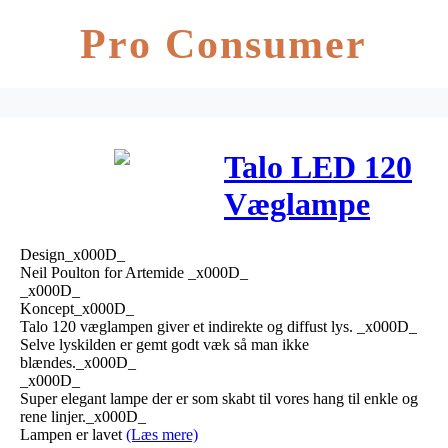
Pro Consumer
Talo LED 120
Væglampe
Hvid –
Design_x000D_
Artemide
Neil Poulton for Artemide _x000D_
_x000D_
Koncept_x000D_
Talo 120 væglampen giver et indirekte og diffust lys. _x000D_
Selve lyskilden er gemt godt væk så man ikke
blændes._x000D_
_x000D_
Super elegant lampe der er som skabt til vores hang til enkle og
rene linjer._x000D_
Lampen er lavet
(Læs mere)