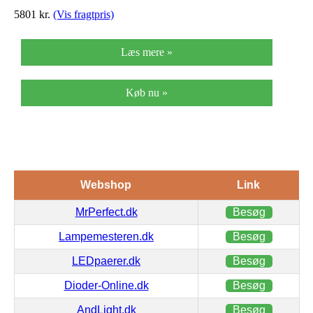
5801
kr.
(Vis fragtpris)
Læs mere »
Køb nu »
Webshop
Link
MrPerfect.dk
Besøg
Lampemesteren.dk
Besøg
LEDpaerer.dk
Besøg
Dioder-Online.dk
Besøg
AndLight.dk
Besøg