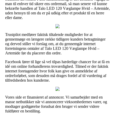
man til enhver tid sikrer ens ordremail, så man senere vil kunne
bekræfte handlen af Talo LED 120 Væglampe Hvid – Artemide,
uden hensyn til om du er på udkig efter et produkt til en herre
eller dame.
Trustpilot medfører faktisk tiltalende muligheder for at
gennemsøge en længere række tidligere kunders betragtninger
og derved stiller vi forslag om, at du gennemgår internet
forretningens omtaler af Talo LED 120 Væglampe Hvid –
Artemide før du placerer din ordre.
Facebook fører til lige så vel tilpas hæderlige chancer for at få en
idé om online forhandlerens troværdighed. Tilmed er der faktisk
internet foretagender hvor folk kan give en anmeldelse af
ordreforløbet, som desuden må drages fordel af til vurdering af
tilfredsheden hos kunderne.
Vores side er finansieret af annoncer. Vi samarbejder med en
masse netbutikker når vi annoncerer virksomhedernes varer, og
modtager godtgørelse forudsat den bruger vi sender videre
fuldfører en bestilling.