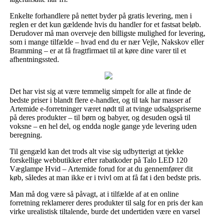
Enkelte forhandlere på nettet byder på gratis levering, men i
reglen er det kun gældende hvis du handler for et fastsat beløb.
Derudover må man overveje den billigste mulighed for levering,
som i mange tilfælde – hvad end du er nær Vejle, Nakskov eller
Bramming – er at få fragtfirmaet til at køre dine varer til et
afhentningssted.
Det har vist sig at være temmelig simpelt for alle at finde de
bedste priser i blandt flere e-handler, og til tak har masser af
Artemide e-forretninger været nødt til at tvinge udsalgspriserne
på deres produkter – til børn og babyer, og desuden også til
voksne – en hel del, og endda nogle gange yde levering uden
beregning.
Til gengæld kan det trods alt vise sig udbytterigt at tjekke
forskellige webbutikker efter rabatkoder på Talo LED 120
Væglampe Hvid – Artemide forud for at du gennemfører dit
køb, således at man ikke er i tvivl om at få fat i den bedste pris.
Man må dog være så påvagt, at i tilfælde af at en online
forretning reklamerer deres produkter til salg for en pris der kan
virke urealistisk tiltalende, burde det undertiden være en varsel