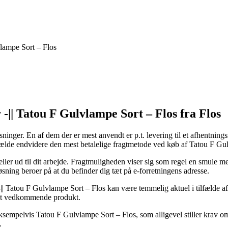
vlampe Sort – Flos
-|| Tatou F Gulvlampe Sort – Flos fra Flos
øsninger. En af dem der er mest anvendt er p.t. levering til et afhentning
lfælde endvidere den mest betalelige fragtmetode ved køb af Tatou F Gu
eller ud til dit arbejde. Fragtmuligheden viser sig som regel en smule 
sning beroer på at du befinder dig tæt på e-forretningens adresse.
 Tatou F Gulvlampe Sort – Flos kan være temmelig aktuel i tilfælde af a
 det vedkommende produkt.
eksempelvis Tatou F Gulvlampe Sort – Flos, som alligevel stiller krav om 
.