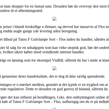
at at man shopper for en fastsat sum. Desuden bør du overveje den mest 
rdren til et afhentningssted.
e priser i blandt forskellige e-firmaer, og derved har massevis af Flos int
t, og endda nogle gange yde levering uden beregning.
er tilbud på Tatou F Gulvlampe Sort – Flos inden du handler, således at d
er til salg for en udsalgspris som kan virke utopisk god, bør det undert
, hvilket sikrer køber imod svindlende internet handler.
ælge en løsning som for eksempel ViaBill, såfremt du har i sinde at kla
t gennemse deres handelsaftale, det er dog tit ikke særlig spændende.
etningen er e-mærket medlem, grundet at det typisk er en tryghed om at
de regulativer. Dette er desuden en god genvej til bistand, såfremt du 
er der kan influere på bestillingen, f.eks. den ombytningsret online shop
 sit køb af Tatou F Gulvlampe Sort – Flos, uafhængig om du er på indkøb 