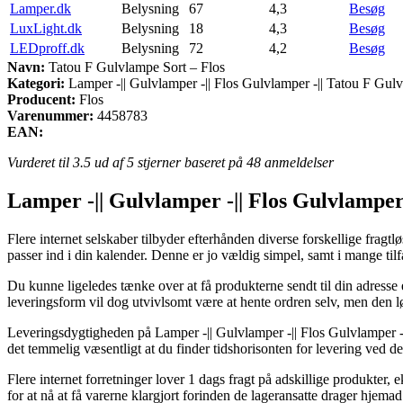
Lamper.dk
Belysning
67
4,3
Besøg
LuxLight.dk
Belysning
18
4,3
Besøg
LEDproff.dk
Belysning
72
4,2
Besøg
Navn:
Tatou F Gulvlampe Sort – Flos
Kategori:
Lamper -|| Gulvlamper -|| Flos Gulvlamper -|| Tatou F Gul
Producent:
Flos
Varenummer:
4458783
EAN:
Vurderet til
3.5
ud af 5 stjerner baseret på
48
anmeldelser
Lamper -|| Gulvlamper -|| Flos Gulvlamper 
Flere internet selskaber tilbyder efterhånden diverse forskellige fragtl
passer ind i din kalender. Denne er jo vældig simpel, samt i mange ti
Du kunne ligeledes tænke over at få produkterne sendt til din adresse 
leveringsform vil dog utvivlsomt være at hente ordren selv, men den lø
Leveringsdygtigheden på Lamper -|| Gulvlamper -|| Flos Gulvlamper -||
det temmelig væsentligt at du finder tidshorisonten for levering ved
Flere internet forretninger lover 1 dags fragt på adskillige produkter, 
for at nå at få varerne klargjort forinden de lageransatte drager hjemad