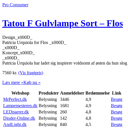
Pro Consumer
Tatou F Gulvlampe Sort – Flos
Design_x000D_
Patricia Urquiola for Flos _x000D_
_x000D_
Koncept_x000D_
_x000D_
Patricia Urquiola har ladet sig inspirere voldsomt af østen da hun slog
7560
kr.
(Vis fragtpris)
Læs mere »
Køb nu »
Webshop
Produkter
Anmeldelser
Bedømmelse
Link
MrPerfect.dk
Belysning
3446
4,9
Besøg
Lampemesteren.dk
Belysning
1681
4,9
Besøg
LEDpaerer.dk
Belysning
260
4,8
Besøg
Dioder-Online.dk
Belysning
142
4,8
Besøg
AndLight.dk
Belysning
840
4,5
Besøg