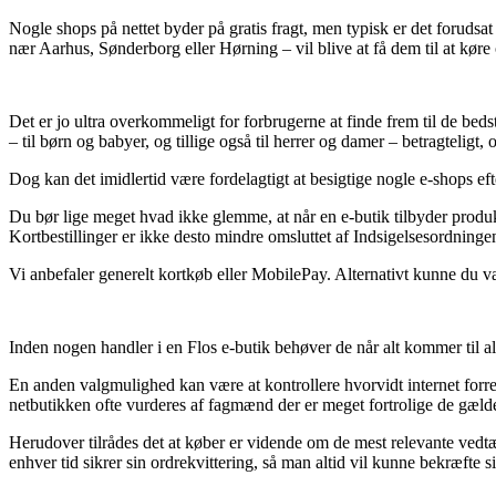
Nogle shops på nettet byder på gratis fragt, men typisk er det foruds
nær Aarhus, Sønderborg eller Hørning – vil blive at få dem til at køre o
Det er jo ultra overkommeligt for forbrugerne at finde frem til de bedst
– til børn og babyer, og tillige også til herrer og damer – betragtelig
Dog kan det imidlertid være fordelagtigt at besigtige nogle e-shops eft
Du bør lige meget hvad ikke glemme, at når en e-butik tilbyder produkt
Kortbestillinger er ikke desto mindre omsluttet af Indsigelsesordningen
Vi anbefaler generelt kortkøb eller MobilePay. Alternativt kunne du v
Inden nogen handler i en Flos e-butik behøver de når alt kommer til al
En anden valgmulighed kan være at kontrollere hvorvidt internet forr
netbutikken ofte vurderes af fagmænd der er meget fortrolige de gælden
Herudover tilrådes det at køber er vidende om de mest relevante vedtægt
enhver tid sikrer sin ordrekvittering, så man altid vil kunne bekræfte