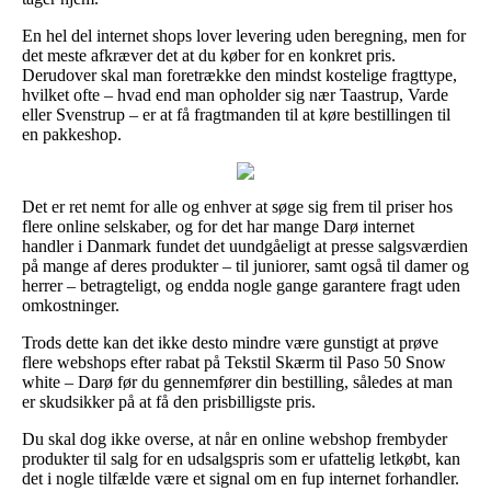
En hel del internet shops lover levering uden beregning, men for
det meste afkræver det at du køber for en konkret pris.
Derudover skal man foretrække den mindst kostelige fragttype,
hvilket ofte – hvad end man opholder sig nær Taastrup, Varde
eller Svenstrup – er at få fragtmanden til at køre bestillingen til
en pakkeshop.
Det er ret nemt for alle og enhver at søge sig frem til priser hos
flere online selskaber, og for det har mange Darø internet
handler i Danmark fundet det uundgåeligt at presse salgsværdien
på mange af deres produkter – til juniorer, samt også til damer og
herrer – betragteligt, og endda nogle gange garantere fragt uden
omkostninger.
Trods dette kan det ikke desto mindre være gunstigt at prøve
flere webshops efter rabat på Tekstil Skærm til Paso 50 Snow
white – Darø før du gennemfører din bestilling, således at man
er skudsikker på at få den prisbilligste pris.
Du skal dog ikke overse, at når en online webshop frembyder
produkter til salg for en udsalgspris som er ufattelig letkøbt, kan
det i nogle tilfælde være et signal om en fup internet forhandler.