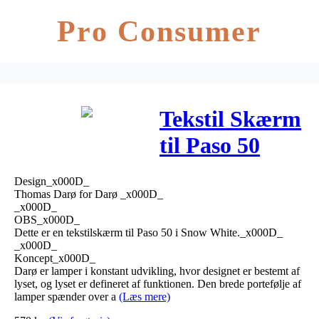
Pro Consumer
Tekstil Skærm
til Paso 50
Snow white –
Design_x000D_
Darø
Thomas Darø for Darø _x000D_
_x000D_
OBS_x000D_
Dette er en tekstilskærm til Paso 50 i Snow White._x000D_
_x000D_
Koncept_x000D_
Darø er lamper i konstant udvikling, hvor designet er bestemt af
lyset, og lyset er defineret af funktionen. Den brede portefølje af
lamper spænder over a
(Læs mere)