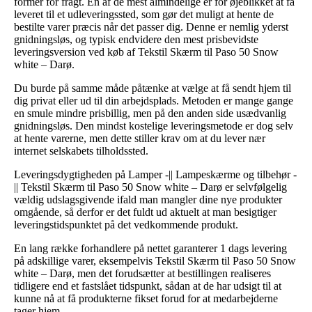
former for fragt. En af de mest almindelige er for øjeblikket at få
leveret til et udleveringssted, som gør det muligt at hente de
bestilte varer præcis når det passer dig. Denne er nemlig yderst
gnidningsløs, og typisk endvidere den mest prisbevidste
leveringsversion ved køb af Tekstil Skærm til Paso 50 Snow
white – Darø.
Du burde på samme måde påtænke at vælge at få sendt hjem til
dig privat eller ud til din arbejdsplads. Metoden er mange gange
en smule mindre prisbillig, men på den anden side usædvanlig
gnidningsløs. Den mindst kostelige leveringsmetode er dog selv
at hente varerne, men dette stiller krav om at du lever nær
internet selskabets tilholdssted.
Leveringsdygtigheden på Lamper -|| Lampeskærme og tilbehør -
|| Tekstil Skærm til Paso 50 Snow white – Darø er selvfølgelig
vældig udslagsgivende ifald man mangler dine nye produkter
omgående, så derfor er det fuldt ud aktuelt at man besigtiger
leveringstidspunktet på det vedkommende produkt.
En lang række forhandlere på nettet garanterer 1 dags levering
på adskillige varer, eksempelvis Tekstil Skærm til Paso 50 Snow
white – Darø, men det forudsætter at bestillingen realiseres
tidligere end et fastslået tidspunkt, sådan at de har udsigt til at
kunne nå at få produkterne fikset forud for at medarbejderne
tager hjem.