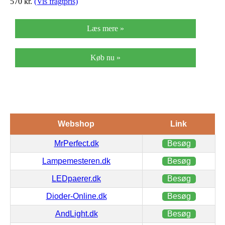
570
kr.
(Vis fragtpris)
Læs mere »
Køb nu »
Webshop
Link
MrPerfect.dk
Besøg
Lampemesteren.dk
Besøg
LEDpaerer.dk
Besøg
Dioder-Online.dk
Besøg
AndLight.dk
Besøg