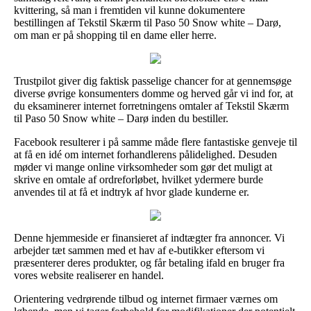
kvittering, så man i fremtiden vil kunne dokumentere
bestillingen af Tekstil Skærm til Paso 50 Snow white – Darø,
om man er på shopping til en dame eller herre.
Trustpilot giver dig faktisk passelige chancer for at gennemsøge
diverse øvrige konsumenters domme og herved går vi ind for, at
du eksaminerer internet forretningens omtaler af Tekstil Skærm
til Paso 50 Snow white – Darø inden du bestiller.
Facebook resulterer i på samme måde flere fantastiske genveje til
at få en idé om internet forhandlerens pålidelighed. Desuden
møder vi mange online virksomheder som gør det muligt at
skrive en omtale af ordreforløbet, hvilket ydermere burde
anvendes til at få et indtryk af hvor glade kunderne er.
Denne hjemmeside er finansieret af indtægter fra annoncer. Vi
arbejder tæt sammen med et hav af e-butikker eftersom vi
præsenterer deres produkter, og får betaling ifald en bruger fra
vores website realiserer en handel.
Orientering vedrørende tilbud og internet firmaer værnes om