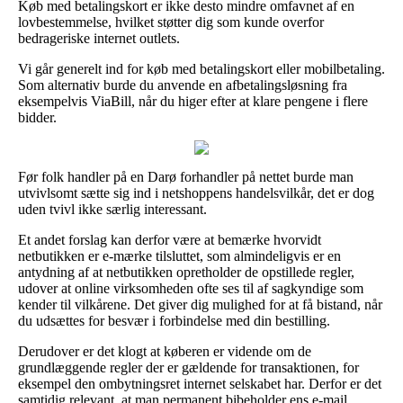
Køb med betalingskort er ikke desto mindre omfavnet af en
lovbestemmelse, hvilket støtter dig som kunde overfor
bedrageriske internet outlets.
Vi går generelt ind for køb med betalingskort eller mobilbetaling.
Som alternativ burde du anvende en afbetalingsløsning fra
eksempelvis ViaBill, når du higer efter at klare pengene i flere
bidder.
Før folk handler på en Darø forhandler på nettet burde man
utvivlsomt sætte sig ind i netshoppens handelsvilkår, det er dog
uden tvivl ikke særlig interessant.
Et andet forslag kan derfor være at bemærke hvorvidt
netbutikken er e-mærke tilsluttet, som almindeligvis er en
antydning af at netbutikken opretholder de opstillede regler,
udover at online virksomheden ofte ses til af sagkyndige som
kender til vilkårene. Det giver dig mulighed for at få bistand, når
du udsættes for besvær i forbindelse med din bestilling.
Derudover er det klogt at køberen er vidende om de
grundlæggende regler der er gældende for transaktionen, for
eksempel den ombytningsret internet selskabet har. Derfor er det
samtidig relevant, at man permanent bibeholder ens e-mail