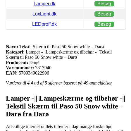
Lamper.dk
Besøg
LuxLight.dk
Besøg
LEDproff.dk
Besøg
Navn:
Tekstil Skærm til Paso 50 Snow white – Darø
Kategori:
Lamper -|| Lampeskærme og tilbehør -|| Tekstil
Skærm til Paso 50 Snow white – Darø
Producent:
Darø
Varenummer:
7813940
EAN:
5709349022906
Vurderet til
4.4
ud af 5 stjerner baseret på
49
anmeldelser
Lamper -|| Lampeskærme og tilbehør -||
Tekstil Skærm til Paso 50 Snow white –
Darø fra Darø
Adskillige internet outlets tilbyder i dag mange forskellige