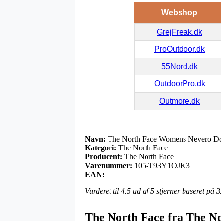
Webshop
GrejFreak.dk
ProOutdoor.dk
55Nord.dk
OutdoorPro.dk
Outmore.dk
Navn:
The North Face Womens Nevero Do
Kategori:
The North Face
Producent:
The North Face
Varenummer:
105-T93Y1OJK3
EAN:
Vurderet til
4.5
ud af 5 stjerner baseret på
3
The North Face fra The N