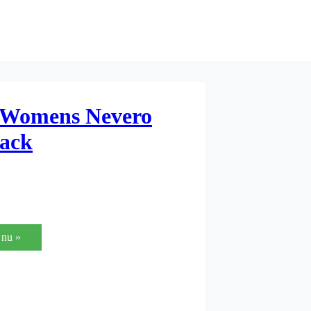
 Womens Nevero
lack
nu »