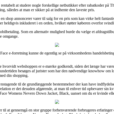
 rentabelt at studere nogle forskellige netbutikker efter rabatkoder
g, således at man er sikker på at indhente den laveste pris.
n shop annoncerer varer til salg for en pris som kan virke helt fantastis
heldigvis inkluderet i en orden, hvilket støtter køberen overfor svindle
obilbetaling. Som en alternativ mulighed burde du vælge et afdragstilbud 
ere omgange.
Face e-forretning kunne de egentlig se på virksomhedens handelsbetinge
ke hvorvidt webshoppen er e-mærke godkendt, siden det længe har været 
n undertiden besøges af jurister som har den nødvendige knowhow om lov
 med din shopping.
nsynstagende til de grundlæggende bestemmelser der kan have indflydel
 relation er det desuden afgørende, at man til enhver tid opbevarer sin kv
 Face Womens Nevero Down Jacket, Black, uanset om du er kvinde ell
er til at gennemgå en stor gruppe forhenværende forbrugeres erfaringer 