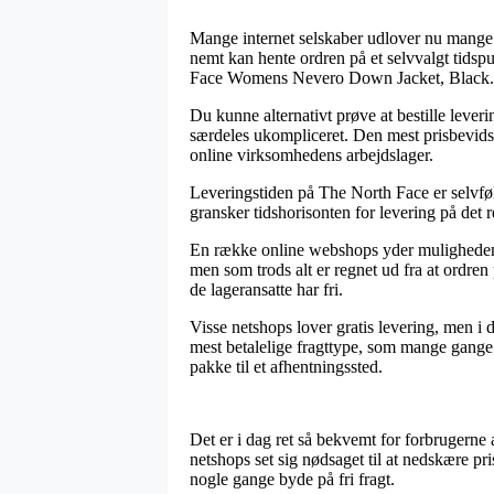
Mange internet selskaber udlover nu mange fo
nemt kan hente ordren på et selvvalgt tidsp
Face Womens Nevero Down Jacket, Black.
Du kunne alternativt prøve at bestille leveri
særdeles ukompliceret. Den mest prisbevidst
online virksomhedens arbejdslager.
Leveringstiden på The North Face er selvfø
gransker tidshorisonten for levering på det 
En række online webshops yder muligheden
men som trods alt er regnet ud fra at ordren 
de lageransatte har fri.
Visse netshops lover gratis levering, men i
mest betalelige fragttype, som mange gange 
pakke til et afhentningssted.
Det er i dag ret så bekvemt for forbrugerne 
netshops set sig nødsaget til at nedskære pr
nogle gange byde på fri fragt.