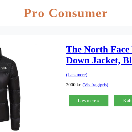
Pro Consumer
The North Face
Down Jacket, B
(Læs mere)
2000
kr.
(Vis fragtpris)
Læs mere »
Køb 