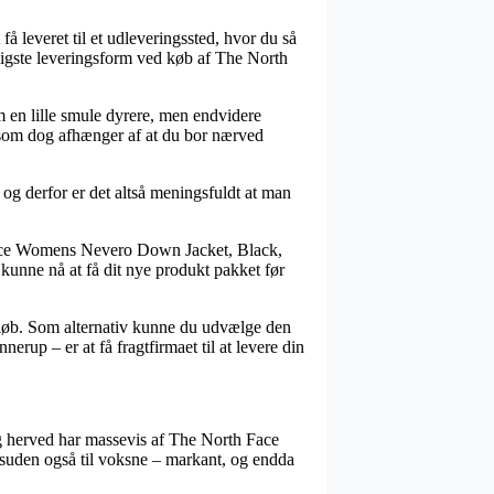
å leveret til et udleveringssted, hvor du så
lligste leveringsform ved køb af The North
em en lille smule dyrere, men endvidere
, som dog afhænger af at du bor nærved
g derfor er det altså meningsfuldt at man
Face Womens Nevero Down Jacket, Black,
t kunne nå at få dit nye produkt pakket før
beløb. Som alternativ kunne du udvælge den
up – er at få fragtfirmaet til at levere din
 og herved har massevis af The North Face
 desuden også til voksne – markant, og endda