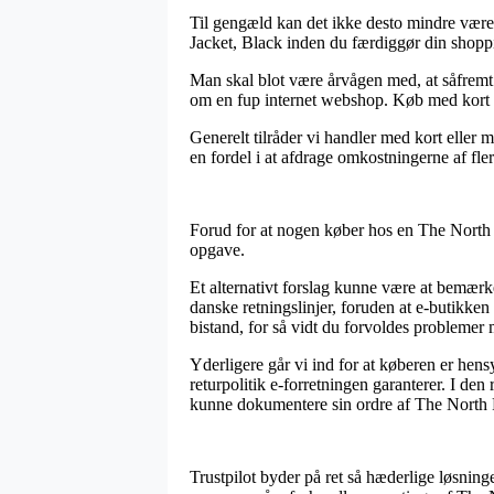
Til gengæld kan det ikke desto mindre være
Jacket, Black inden du færdiggør din shoppin
Man skal blot være årvågen med, at såfremt e
om en fup internet webshop. Køb med kort er 
Generelt tilråder vi handler med kort eller m
en fordel i at afdrage omkostningerne af fl
Forud for at nogen køber hos en The North 
opgave.
Et alternativt forslag kunne være at bemær
danske retningslinjer, foruden at e-butikke
bistand, for så vidt du forvoldes problemer
Yderligere går vi ind for at køberen er he
returpolitik e-forretningen garanterer. I den
kunne dokumentere sin ordre af The North
Trustpilot byder på ret så hæderlige løsning