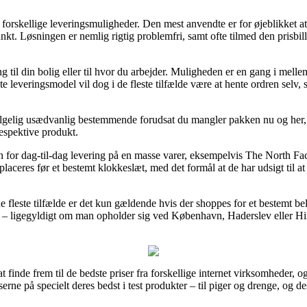
rskellige leveringsmuligheder. Den mest anvendte er for øjeblikket at f
unkt. Løsningen er nemlig rigtig problemfri, samt ofte tilmed den prisbi
ng til din bolig eller til hvor du arbejder. Muligheden er en gang i mell
e leveringsmodel vil dog i de fleste tilfælde være at hente ordren selv
lgelig usædvanlig bestemmende forudsat du mangler pakken nu og her, o
respektive produkt.
 for dag-til-dag levering på en masse varer, eksempelvis The North 
placeres før et bestemt klokkeslæt, med det formål at de har udsigt til a
 de fleste tilfælde er det kun gældende hvis der shoppes for et bestemt 
– ligegyldigt om man opholder sig ved København, Haderslev eller Hinner
at finde frem til de bedste priser fra forskellige internet virksomheder,
iserne på specielt deres bedst i test produkter – til piger og drenge, og