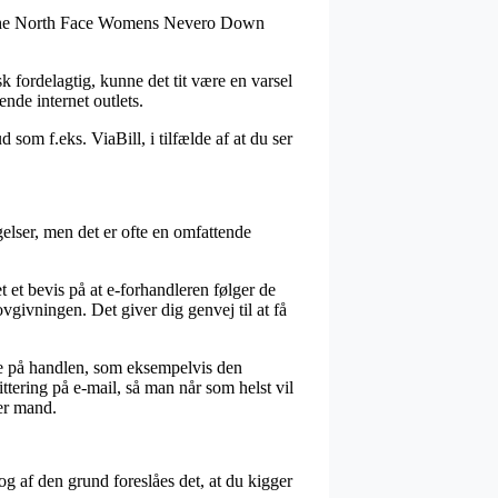
 på The North Face Womens Nevero Down
k fordelagtig, kunne det tit være en varsel
nde internet outlets.
som f.eks. ViaBill, i tilfælde af at du ser
lser, men det er ofte en omfattende
et bevis på at e-forhandleren følger de
givningen. Det giver dig genvej til at få
se på handlen, som eksempelvis den
ittering på e-mail, så man når som helst vil
er mand.
og af den grund foreslåes det, at du kigger