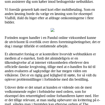
som assisterer dig som køber imod bedrageriske netbutikker.
Vi foreslår generelt køb med kort eller mobilbetaling. Som en
anden løsning burde du vælge en løsning som for eksempel
ViaBill, ifald du higer efter at afdrage omkostningerne i flere
bidder.
Forinden nogen handler i en Pandul online virksomhed kunne
de utvivlsomt få overblik over deres forretningsbetingelser, det er
dog i mange tilfælde et omfattende arbejde.
Et alternativt forslag er at kontrollere hvorvidt webbutikken er
medlem af e-mærket, fordi det almindeligvis er en
tilkendegivelse af at internet virksomheden efterlever den
officielle danske lovgivning, tillige med at e-handlen fra tid til
anden evalueres af sagkyndige der har megen viden om
vilkårene. Det er en rigtig god lejlighed til støtte, for så vidt du
oplever problemstillinger i forbindelse med din bestilling.
Udover dette er det smart at kunden er vidende om de mest
vedkommende regler i forbindelse med ordren, som for
eksempel den returrettighed online forhandleren kører med. Her
er det tillige relevant, at man stadig opbevarer sin kvittering på e-
mail, således man i fremtiden kan eftervise ordren af The