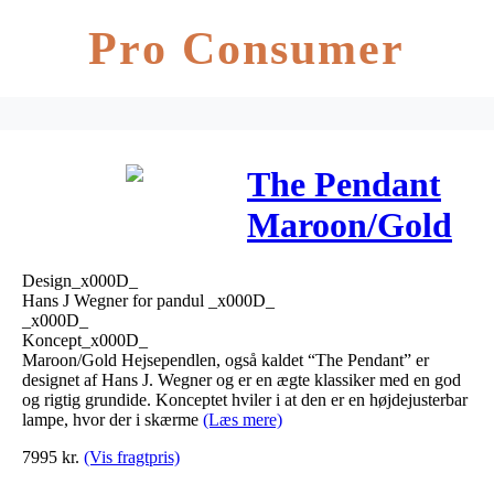
Pro Consumer
The Pendant
Maroon/Gold
Wegner Hejse
Design_x000D_
Pendel –
Hans J Wegner for pandul _x000D_
_x000D_
Pandul
Koncept_x000D_
Maroon/Gold Hejsependlen, også kaldet “The Pendant” er
designet af Hans J. Wegner og er en ægte klassiker med en god
og rigtig grundide. Konceptet hviler i at den er en højdejusterbar
lampe, hvor der i skærme
(Læs mere)
7995
kr.
(Vis fragtpris)