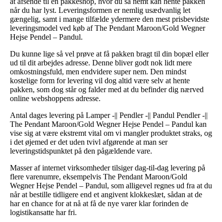
at afsende til en pakkeshop, hvor du så nemt kan hente pakken
når du har lyst. Leveringsformen er nemlig usædvanlig let
gængelig, samt i mange tilfælde ydermere den mest prisbevidste
leveringsmodel ved køb af The Pendant Maroon/Gold Wegner
Hejse Pendel – Pandul.
Du kunne lige så vel prøve at få pakken bragt til din bopæl eller
ud til dit arbejdes adresse. Denne bliver godt nok lidt mere
omkostningsfuld, men endvidere super nem. Den mindst
kostelige form for levering vil dog altid være selv at hente
pakken, som dog står og falder med at du befinder dig nærved
online webshoppens adresse.
Antal dages levering på Lamper -|| Pendler -|| Pandul Pendler -||
The Pendant Maroon/Gold Wegner Hejse Pendel – Pandul kan
vise sig at være ekstremt vital om vi mangler produktet straks, og
i det øjemed er det uden tvivl afgørende at man ser
leveringstidspunktet på den pågældende vare.
Masser af internet virksomheder tilsiger dag-til-dag levering på
flere varenumre, eksempelvis The Pendant Maroon/Gold
Wegner Hejse Pendel – Pandul, som alligevel regnes ud fra at du
når at bestille tidligere end et angivent klokkeslæt, sådan at de
har en chance for at nå at få de nye varer klar forinden de
logistikansatte har fri.