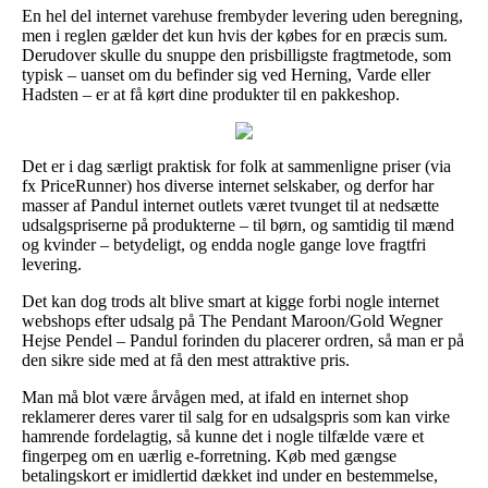
En hel del internet varehuse frembyder levering uden beregning,
men i reglen gælder det kun hvis der købes for en præcis sum.
Derudover skulle du snuppe den prisbilligste fragtmetode, som
typisk – uanset om du befinder sig ved Herning, Varde eller
Hadsten – er at få kørt dine produkter til en pakkeshop.
Det er i dag særligt praktisk for folk at sammenligne priser (via
fx PriceRunner) hos diverse internet selskaber, og derfor har
masser af Pandul internet outlets været tvunget til at nedsætte
udsalgspriserne på produkterne – til børn, og samtidig til mænd
og kvinder – betydeligt, og endda nogle gange love fragtfri
levering.
Det kan dog trods alt blive smart at kigge forbi nogle internet
webshops efter udsalg på The Pendant Maroon/Gold Wegner
Hejse Pendel – Pandul forinden du placerer ordren, så man er på
den sikre side med at få den mest attraktive pris.
Man må blot være årvågen med, at ifald en internet shop
reklamerer deres varer til salg for en udsalgspris som kan virke
hamrende fordelagtig, så kunne det i nogle tilfælde være et
fingerpeg om en uærlig e-forretning. Køb med gængse
betalingskort er imidlertid dækket ind under en bestemmelse,