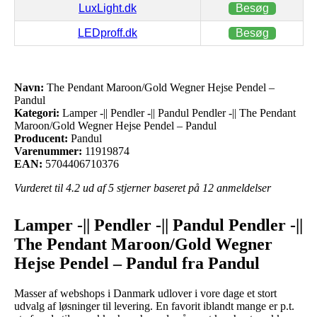
LuxLight.dk
Besøg
LEDproff.dk
Besøg
Navn:
The Pendant Maroon/Gold Wegner Hejse Pendel –
Pandul
Kategori:
Lamper -|| Pendler -|| Pandul Pendler -|| The Pendant
Maroon/Gold Wegner Hejse Pendel – Pandul
Producent:
Pandul
Varenummer:
11919874
EAN:
5704406710376
Vurderet til
4.2
ud af 5 stjerner baseret på
12
anmeldelser
Lamper -|| Pendler -|| Pandul Pendler -||
The Pendant Maroon/Gold Wegner
Hejse Pendel – Pandul fra Pandul
Masser af webshops i Danmark udlover i vore dage et stort
udvalg af løsninger til levering. En favorit iblandt mange er p.t.