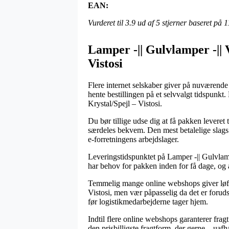
EAN:
Vurderet til
3.9
ud af 5 stjerner baseret på
1
Lamper -|| Gulvlamper -|| 
Vistosi
Flere internet selskaber giver på nuværende 
hente bestillingen på et selvvalgt tidspunkt
Krystal/Spejl – Vistosi.
Du bør tillige udse dig at få pakken leveret 
særdeles bekvem. Den mest betalelige slags 
e-forretningens arbejdslager.
Leveringstidspunktet på Lamper -|| Gulvlamp
har behov for pakken inden for få dage, og 
Temmelig mange online webshops giver løft
Vistosi, men vær påpasselig da det er foruds
før logistikmedarbejderne tager hjem.
Indtil flere online webshops garanterer frag
den prisbilligste fragtform, der gerne – uaf