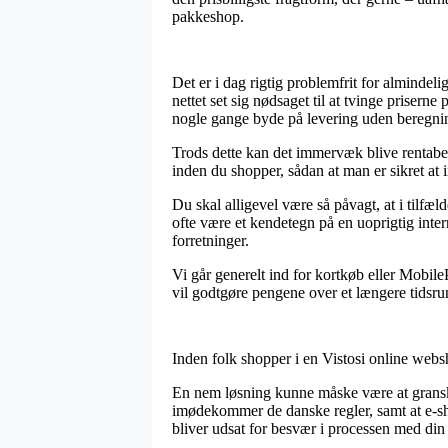
pakkeshop.
Det er i dag rigtig problemfrit for almindeli
nettet set sig nødsaget til at tvinge priserne
nogle gange byde på levering uden beregni
Trods dette kan det immervæk blive rentabe
inden du shopper, sådan at man er sikret at 
Du skal alligevel være så påvagt, at i tilfæl
ofte være et kendetegn på en uoprigtig inter
forretninger.
Vi går generelt ind for kortkøb eller Mobi
vil godtgøre pengene over et længere tidsr
Inden folk shopper i en Vistosi online webs
En nem løsning kunne måske være at granske
imødekommer de danske regler, samt at e-shop
bliver udsat for besvær i processen med din