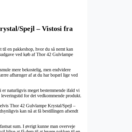
stal/Spejl – Vistosi fra
ndt til en pakkeshop, hvor du så nemt kan
ringsudgave ved køb af Thor 42 Gulvlampe
lle smule mere bekostelig, men endvidere
værre afhænger af at du har bopæl lige ved
i er naturligvis meget bestemmende ifald vi
de leveringstid for det vedkommende produkt.
elvis Thor 42 Gulvlampe Krystal/Spejl –
dsynligvis kan nå at få bestillingen afsendt
 fastsat sum. I øvrigt kunne man overveje
l blive at få dem til at levere pakken til en