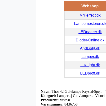
Webshop
MrPerfect.dk
Lampemesteren.d
LEDpaerer.dk
Dioder-Online.dk
AndLight.dk
Lamper.dk
LuxLight.dk
LEDproff.dk
Navn:
Thor 42 Gulvlampe Krystal/Spejl – V
Kategori:
Lamper -|| Gulvlamper -|| Vistosi
Producent:
Vistosi
Varenummer:
8436758