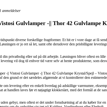
1
anmeldelser
Vistosi Gulvlamper -|| Thor 42 Gulvlampe Kry
tidspunkt diverse forskellige fragtformer. Et hit er i vore dage at få se
. Løsningen er jo ret så let, samt ofte derudover den prisbilligste leve
til din privatbolig eller ud på dit arbejde. Løsningen bliver oftest en li
levering vil dog til enhver tid være selv at hente produkterne, som des
er -|| Vistosi Gulvlamper -|| Thor 42 Gulvlampe Krystal/Spejl – Vistos
af den grund er det særdeles afgørende at vi kontrollerer den estimere
e om levering efter en enkelt hverdag på adskillige varenumre, eksemp
at at handlen laves før et nøjagtigt klokkeslæt, med det formål at de san
t uden gebyr, men oftest er det under forudsætning af at du køber for en
hængig om du opholder sig tæt på Kolding, Vordingborg eller Ebeltoft – vi