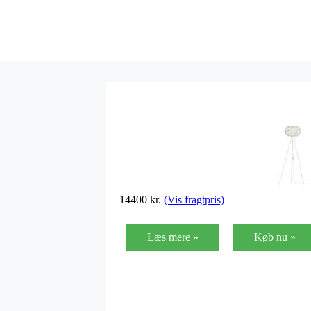
14400
kr.
(Vis fragtpris)
Læs mere »
Køb nu »