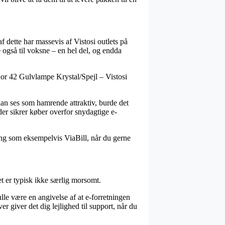
af dette har massevis af Vistosi outlets på
re også til voksne – en hel del, og endda
hor 42 Gulvlampe Krystal/Spejl – Vistosi
m kan ses som hamrende attraktiv, burde det
der sikrer køber overfor snydagtige e-
ing som eksempelvis ViaBill, når du gerne
t er typisk ikke særlig morsomt.
e være en angivelse af at e-forretningen
 giver det dig lejlighed til support, når du