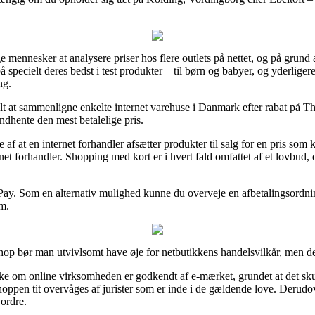
ge mennesker at analysere priser hos flere outlets på nettet, og på grund 
 på specielt deres bedst i test produkter – til børn og babyer, og yderlige
ng.
lt at sammenligne enkelte internet varehuse i Danmark efter rabat på T
indhente den mest betalelige pris.
de af at en internet forhandler afsætter produkter til salg for en pris so
net forhandler. Shopping med kort er i hvert fald omfattet af et lovbud, 
lePay. Som en alternativ mulighed kunne du overveje en afbetalingsordn
um.
hop bør man utvivlsomt have øje for netbutikkens handelsvilkår, men de
 om online virksomheden er godkendt af e-mærket, grundet at det skull
pen tit overvåges af jurister som er inde i de gældende love. Derudover
 ordre.