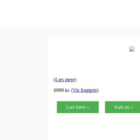
(Læs mere)
6999
kr.
(Vis fragtpris)
Læs mere »
Køb nu »