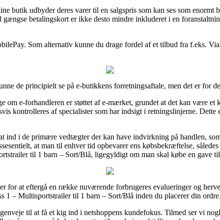
ine butik udbyder deres varer til en salgspris som kan ses som enormt 
gængse betalingskort er ikke desto mindre inkluderet i en foranstaltnin
bilePay. Som alternativ kunne du drage fordel af et tilbud fra f.eks. Via
nne de principielt se på e-butikkens forretningsaftale, men det er for 
e om e-forhandleren er støttet af e-mærket, grundet at det kan være et k
is kontrolleres af specialister som har indsigt i retningslinjerne. Dette
 sat ind i de primære vedtægter der kan have indvirkning på handlen, som
essesentielt, at man til enhver tid opbevarer ens købsbekræftelse, såled
tstrailer til 1 barn – Sort/Blå, ligegyldigt om man skal købe en gave til
eder for at eftergå en række nuværende forbrugeres evalueringer og herved
 1 – Multisportstrailer til 1 barn – Sort/Blå inden du placerer din ordre
veje til at få et kig ind i netshoppens kundefokus. Tilmed ser vi nog