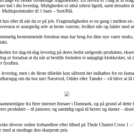
age en række forskellige fragtmetoder. En favorit er i dag at få bragt
asser ind i din hverdag. Muligheden er altså yderst ligetil, samt desuden
ultisportstrailer til 1 barn – Sort/Blå.
dit hus eller til når du er på job. Fragtmuligheden er en gang i mellem 
sversion er unægtelig selv at hente varerne, hvilket står og falder med
temmelig bestemmende forudsat man har brug for dine nye varer straks, o
dukt.
heden for dag-til-dag levering på deres bedst sælgende produkter, eks
dog er forudsat at du når at bestille forinden et nøjagtigt klokkeslæt, så 
r fyraften.
 levering, men i de fleste tilfælde kun såfremt der indkøbes for en fastsa
– uafhængig om du bor nær Næstved, Odder eller Tønder – vil blive at få fr
sammenligne fra flere internet firmaer i Danmark, og på grund af dette 
deres produkter – til juniorer, og samtidig også til herrer og damer – dr
rske diverse online forhandlere efter tilbud på Thule Chariot Cross 1 – M
de med at modtage den skarpeste pris.