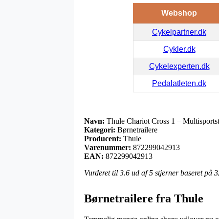
Webshop
Cykelpartner.dk
Cykler.dk
Cykelexperten.dk
Pedalatleten.dk
Navn:
Thule Chariot Cross 1 – Multisportstr
Kategori:
Børnetrailere
Producent:
Thule
Varenummer:
872299042913
EAN:
872299042913
Vurderet til
3.6
ud af 5 stjerner baseret på
3
Børnetrailere fra Thule