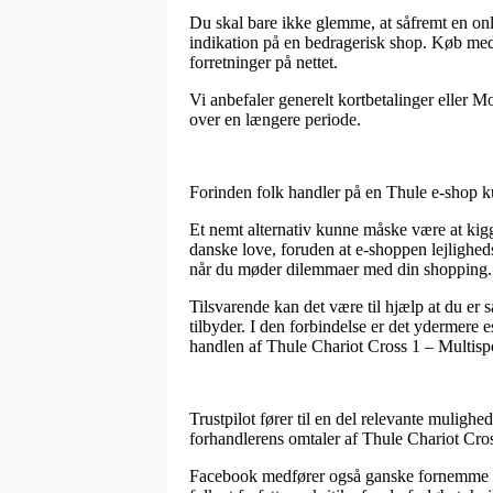
Du skal bare ikke glemme, at såfremt en onl
indikation på en bedragerisk shop. Køb med 
forretninger på nettet.
Vi anbefaler generelt kortbetalinger eller Mo
over en længere periode.
Forinden folk handler på en Thule e-shop ku
Et nemt alternativ kunne måske være at kigg
danske love, foruden at e-shoppen lejlighedsv
når du møder dilemmaer med din shopping.
Tilsvarende kan det være til hjælp at du er
tilbyder. I den forbindelse er det ydermere 
handlen af Thule Chariot Cross 1 – Multispor
Trustpilot fører til en del relevante muligh
forhandlerens omtaler af Thule Chariot Cross
Facebook medfører også ganske fornemme gen