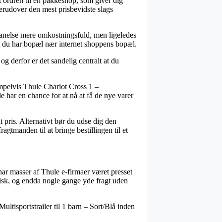
 ordren til en pakkeshop, som giver dig
 derudover den mest prisbevidste slags
en anelse mere omkostningsfuld, men ligeledes
 at du har bopæl nær internet shoppens bopæl.
g derfor er det sandelig centralt at du
empelvis Thule Chariot Cross 1 –
de har en chance for at nå at få de nye varer
t pris. Alternativt bør du udse dig den
agtmanden til at bringe bestillingen til et
har masser af Thule e-firmaer været presset
astisk, og endda nogle gange yde fragt uden
ultisportstrailer til 1 barn – Sort/Blå inden