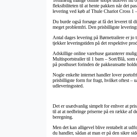
Temmelig mange online shops udlover nu om d
fleksibiliteten til at hente pakken når det p
levering ved køb af Thule Chariot Cross 1 – M
Du burde også forsøge at få det leveret til 
meget problemfri. Den prisbilligste levering
Antal dages levering på Børnetrailere er jo 
tjekker leveringstiden på det respektive pro
Adskillige online varehuse garanterer mulig
Multisportstrailer til 1 barn – Sort/Blå, som 
på posthuset forinden de pakkeansatte holde
Nogle enkelte internet handler lover portofri
prisbilligste form for fragt, hvilket oftest 
udleveringssted.
Det er usædvanlig simpelt for enhver at pris
til at at nedbringe priserne på en række af 
beregning.
Men det kan alligevel blive rentabelt at udfo
du handler, sådan at man er på den sikre si