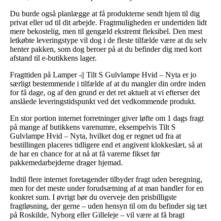
Du burde også planlægge at få produkterne sendt hjem til dig
privat eller ud til dit arbejde. Fragtmuligheden er undertiden lidt
mere bekostelig, men til gengæld ekstremt fleksibel. Den mest
letkøbte leveringstype vil dog i de fleste tilfælde være at du selv
henter pakken, som dog beroer på at du befinder dig med kort
afstand til e-butikkens lager.
Fragttiden på Lamper -|| Tilt S Gulvlampe Hvid – Nyta er jo
særligt bestemmende i tilfælde af at du mangler din ordre inden
for få dage, og af den grund er det ret aktuelt at vi efterser det
anslåede leveringstidspunkt ved det vedkommende produkt.
En stor portion internet forretninger giver løfte om 1 dags fragt
på mange af butikkens varenumre, eksempelvis Tilt S
Gulvlampe Hvid – Nyta, hvilket dog er regnet ud fra at
bestillingen placeres tidligere end et angivent klokkeslæt, så at
de har en chance for at nå at få varerne fikset før
pakkemedarbejderne drager hjemad.
Indtil flere internet foretagender tilbyder fragt uden beregning,
men for det meste under forudsætning af at man handler for en
konkret sum. I øvrigt bør du overveje den prisbilligste
fragtløsning, der gerne – uden hensyn til om du befinder sig tæt
på Roskilde, Nyborg eller Gilleleje – vil være at få bragt