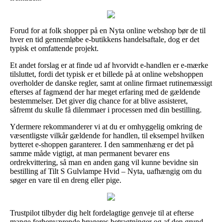
Forud for at folk shopper på en Nyta online webshop bør de til
hver en tid gennemløbe e-butikkens handelsaftale, dog er det
typisk et omfattende projekt.
Et andet forslag er at finde ud af hvorvidt e-handlen er e-mærke
tilsluttet, fordi det typisk er et billede på at online webshoppen
overholder de danske regler, samt at online firmaet rutinemæssigt
efterses af fagmænd der har meget erfaring med de gældende
bestemmelser. Det giver dig chance for at blive assisteret,
såfremt du skulle få dilemmaer i processen med din bestilling.
Ydermere rekommanderer vi at du er omhyggelig omkring de
væsentligste vilkår gældende for handlen, til eksempel hvilken
bytteret e-shoppen garanterer. I den sammenhæng er det på
samme måde vigtigt, at man permanent bevarer ens
ordrekvittering, så man en anden gang vil kunne bevidne sin
bestilling af Tilt S Gulvlampe Hvid – Nyta, uafhængig om du
søger en vare til en dreng eller pige.
Trustpilot tilbyder dig helt fordelagtige genveje til at efterse
mange forhenværende brugeres betragtninger og af den grund