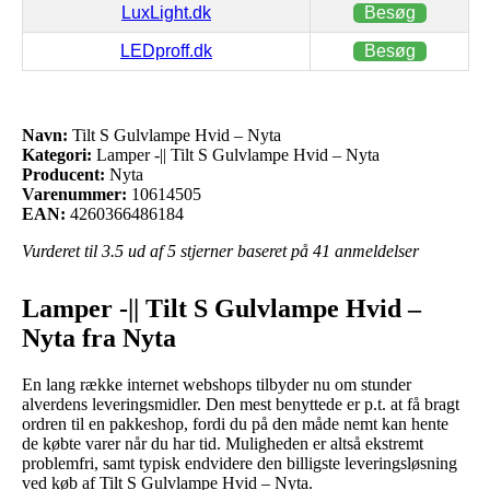
LuxLight.dk
Besøg
LEDproff.dk
Besøg
Navn:
Tilt S Gulvlampe Hvid – Nyta
Kategori:
Lamper -|| Tilt S Gulvlampe Hvid – Nyta
Producent:
Nyta
Varenummer:
10614505
EAN:
4260366486184
Vurderet til
3.5
ud af 5 stjerner baseret på
41
anmeldelser
Lamper -|| Tilt S Gulvlampe Hvid –
Nyta fra Nyta
En lang række internet webshops tilbyder nu om stunder
alverdens leveringsmidler. Den mest benyttede er p.t. at få bragt
ordren til en pakkeshop, fordi du på den måde nemt kan hente
de købte varer når du har tid. Muligheden er altså ekstremt
problemfri, samt typisk endvidere den billigste leveringsløsning
ved køb af Tilt S Gulvlampe Hvid – Nyta.