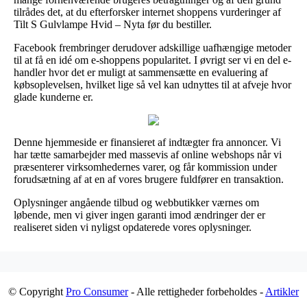
tilrådes det, at du efterforsker internet shoppens vurderinger af
Tilt S Gulvlampe Hvid – Nyta før du bestiller.
Facebook frembringer derudover adskillige uafhængige metoder
til at få en idé om e-shoppens popularitet. I øvrigt ser vi en del e-
handler hvor det er muligt at sammensætte en evaluering af
købsoplevelsen, hvilket lige så vel kan udnyttes til at afveje hvor
glade kunderne er.
Denne hjemmeside er finansieret af indtægter fra annoncer. Vi
har tætte samarbejder med massevis af online webshops når vi
præsenterer virksomhedernes varer, og får kommission under
forudsætning af at en af vores brugere fuldfører en transaktion.
Oplysninger angående tilbud og webbutikker værnes om
løbende, men vi giver ingen garanti imod ændringer der er
realiseret siden vi nyligst opdaterede vores oplysninger.
© Copyright
Pro Consumer
- Alle rettigheder forbeholdes -
Artikler