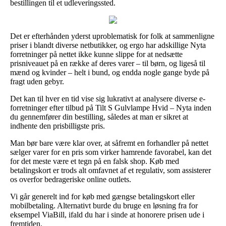
bestillingen til et udleveringssted.
Det er efterhånden yderst uproblematisk for folk at sammenligne
priser i blandt diverse netbutikker, og ergo har adskillige Nyta
forretninger på nettet ikke kunne slippe for at nedsætte
prisniveauet på en række af deres varer – til børn, og ligeså til
mænd og kvinder – helt i bund, og endda nogle gange byde på
fragt uden gebyr.
Det kan til hver en tid vise sig lukrativt at analysere diverse e-
forretninger efter tilbud på Tilt S Gulvlampe Hvid – Nyta inden
du gennemfører din bestilling, således at man er sikret at
indhente den prisbilligste pris.
Man bør bare være klar over, at såfremt en forhandler på nettet
sælger varer for en pris som virker hamrende favorabel, kan det
for det meste være et tegn på en falsk shop. Køb med
betalingskort er trods alt omfavnet af et regulativ, som assisterer
os overfor bedrageriske online outlets.
Vi går generelt ind for køb med gængse betalingskort eller
mobilbetaling. Alternativt burde du bruge en løsning fra for
eksempel ViaBill, ifald du har i sinde at honorere prisen ude i
fremtiden.