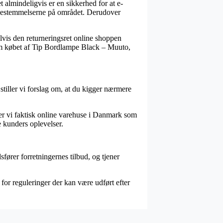
t almindeligvis er en sikkerhed for at e-
l bestemmelserne på området. Derudover
lvis den returneringsret online shoppen
e om købet af Tip Bordlampe Black – Muuto,
stiller vi forslag om, at du kigger nærmere
der vi faktisk online varehuse i Danmark som
re kunders oplevelser.
ører forretningernes tilbud, og tjener
 for reguleringer der kan være udført efter