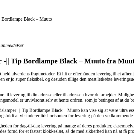
ip Bordlampe Black – Muuto
anmeldelser
 -|| Tip Bordlampe Black – Muuto fra Muu
alt held alverdens fragtmetoder. Et hit er efterhånden levering til et afhe
ypen er jo super fleksibel, og desuden tillige den mest letkøbte leverin
e til levering til din adresse eller til adressen hvor du arbejder. Mulig
eringsmodel er utvivlsomt selv at hente ordren, som jo betinges af at du
slamper -|| Tip Bordlampe Black – Muuto kan vise sig at være ultra ess
ingsfuldt at vi studerer tidshorisonten for levering på den vedkommende 
ligheden for dag-til-dag levering på mange af deres produkter, eksemp
rdes forud for et fastsat klokkeslæt, så de med sikkerhed kan nå at få pr