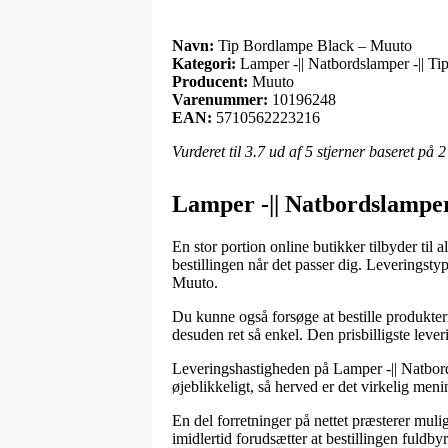
Navn:
Tip Bordlampe Black – Muuto
Kategori:
Lamper -|| Natbordslamper -|| T
Producent:
Muuto
Varenummer:
10196248
EAN:
5710562223216
Vurderet til
3.7
ud af 5 stjerner baseret på
2
Lamper -|| Natbordslamper
En stor portion online butikker tilbyder til 
bestillingen når det passer dig. Leveringst
Muuto.
Du kunne også forsøge at bestille produktern
desuden ret så enkel. Den prisbilligste lev
Leveringshastigheden på Lamper -|| Natbord
øjeblikkeligt, så herved er det virkelig men
En del forretninger på nettet præsterer mu
imidlertid forudsætter at bestillingen fuldby