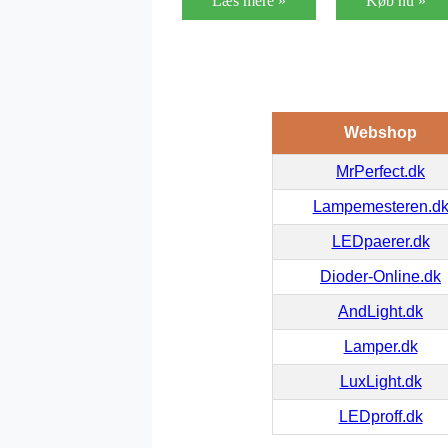
Læs mere »
Køb nu »
Webshop
MrPerfect.dk
Lampemesteren.d
LEDpaerer.dk
Dioder-Online.dk
AndLight.dk
Lamper.dk
LuxLight.dk
LEDproff.dk