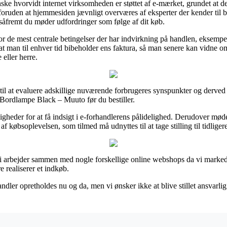
nske hvorvidt internet virksomheden er støttet af e-mærket, grundet at de
foruden at hjemmesiden jævnligt overværes af eksperter der kender ti
såfremt du møder udfordringer som følge af dit køb.
for de mest centrale betingelser der har indvirkning på handlen, eksempe
t, at man til enhver tid bibeholder ens faktura, så man senere kan vidn
eller herre.
e til at evaluere adskillige nuværende forbrugeres synspunkter og derved 
p Bordlampe Black – Muuto før du bestiller.
igheder for at få indsigt i e-forhandlerens pålidelighed. Derudover mø
af købsoplevelsen, som tilmed må udnyttes til at tage stilling til tidlige
i arbejder sammen med nogle forskellige online webshops da vi markedsf
e realiserer et indkøb.
dler opretholdes nu og da, men vi ønsker ikke at blive stillet ansvarlig