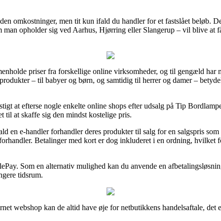
t uden omkostninger, men tit kun ifald du handler for et fastslået beløb.
 man opholder sig ved Aarhus, Hjørring eller Slangerup – vil blive at få 
mmenholde priser fra forskellige online virksomheder, og til gengæld har
produkter – til babyer og børn, og samtidig til herrer og damer – betyde
unstigt at efterse nogle enkelte online shops efter udsalg på Tip Bordl
t til at skaffe sig den mindst kostelige pris.
ld en e-handler forhandler deres produkter til salg for en salgspris som
forhandler. Betalinger med kort er dog inkluderet i en ordning, hvilket 
lePay. Som en alternativ mulighed kan du anvende en afbetalingsløsning 
ngere tidsrum.
net webshop kan de altid have øje for netbutikkens handelsaftale, det er