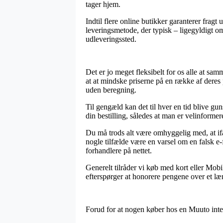
tager hjem.
Indtil flere online butikker garanterer frag
leveringsmetode, der typisk – ligegyldigt om
udleveringssted.
Det er jo meget fleksibelt for os alle at sa
at at mindske priserne på en række af deres 
uden beregning.
Til gengæld kan det til hver en tid blive g
din bestilling, således at man er velinformere
Du må trods alt være omhyggelig med, at ifa
nogle tilfælde være en varsel om en falsk e-
forhandlere på nettet.
Generelt tilråder vi køb med kort eller Mobi
efterspørger at honorere pengene over et læ
Forud for at nogen køber hos en Muuto inter