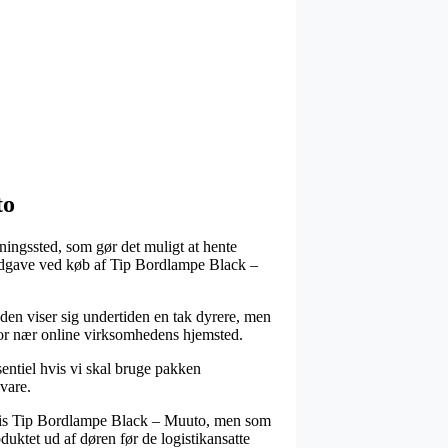
to
ntningssted, som gør det muligt at hente
gsudgave ved køb af Tip Bordlampe Black –
heden viser sig undertiden en tak dyrere, men
 bor nær online virksomhedens hjemsted.
entiel hvis vi skal bruge pakken
vare.
elvis Tip Bordlampe Black – Muuto, men som
oduktet ud af døren før de logistikansatte