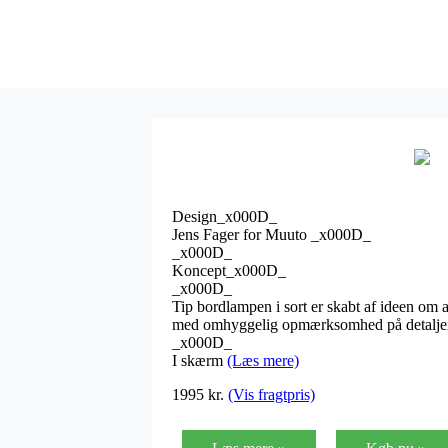
Design_x000D_
Jens Fager for Muuto _x000D_
_x000D_
Koncept_x000D_
_x000D_
Tip bordlampen i sort er skabt af ideen om a
med omhyggelig opmærksomhed på detalje
_x000D_
I skærm
(Læs mere)
1995
kr.
(Vis fragtpris)