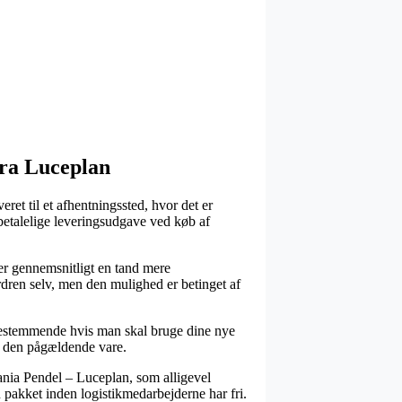
fra Luceplan
ret til et afhentningssted, hvor det er
betalelige leveringsudgave ved køb af
ver gennemsnitligt en tand mere
rdren selv, men den mulighed er betinget af
 bestemmende hvis man skal bruge dine nye
ed den pågældende vare.
tania Pendel – Luceplan, som alligevel
n pakket inden logistikmedarbejderne har fri.