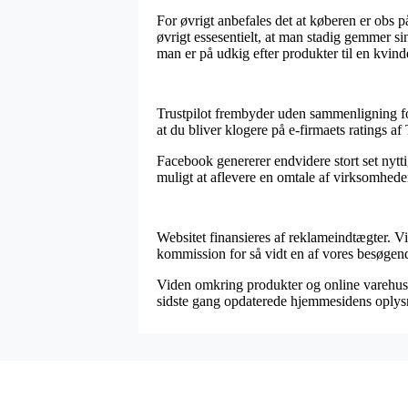
For øvrigt anbefales det at køberen er obs på
øvrigt essesentielt, at man stadig gemmer si
man er på udkig efter produkter til en kvind
Trustpilot frembyder uden sammenligning for
at du bliver klogere på e-firmaets ratings a
Facebook genererer endvidere stort set nyttig
muligt at aflevere en omtale af virksomheden
Websitet finansieres af reklameindtægter. V
kommission for så vidt en af vores besøgend
Viden omkring produkter og online varehuse a
sidste gang opdaterede hjemmesidens oplys