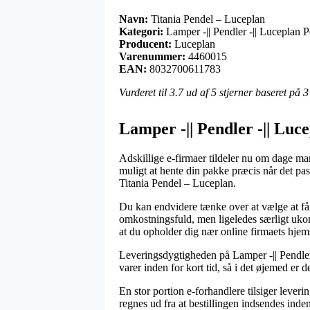
Navn:
Titania Pendel – Luceplan
Kategori:
Lamper -|| Pendler -|| Luceplan P
Producent:
Luceplan
Varenummer:
4460015
EAN:
8032700611783
Vurderet til
3.7
ud af 5 stjerner baseret på
3
Lamper -|| Pendler -|| Luc
Adskillige e-firmaer tildeler nu om dage mang
muligt at hente din pakke præcis når det p
Titania Pendel – Luceplan.
Du kan endvidere tænke over at vælge at få u
omkostningsfuld, men ligeledes særligt ukom
at du opholder dig nær online firmaets hjem
Leveringsdygtigheden på Lamper -|| Pendler
varer inden for kort tid, så i det øjemed er
En stor portion e-forhandlere tilsiger leve
regnes ud fra at bestillingen indsendes inden