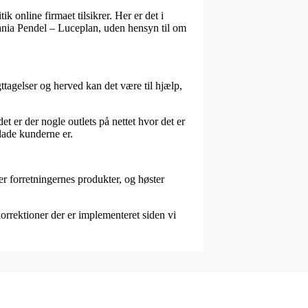
k online firmaet tilsikrer. Her er det i
itania Pendel – Luceplan, uden hensyn til om
tagelser og herved kan det være til hjælp,
et er der nogle outlets på nettet hvor det er
glade kunderne er.
r forretningernes produkter, og høster
korrektioner der er implementeret siden vi