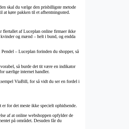
uden skal du vælge den prisbilligste metode
l at køre pakken til et afhentningssted.
 flertallet af Luceplan online firmaer ikke
l kvinder og mænd – helt i bund, og endda
nia Pendel – Luceplan forinden du shopper, så
vorabel, så burde det tit være en indikator
or uærlige internet handler.
sempel ViaBill, for så vidt du ser en fordel i
t er for det meste ikke specielt ophidsende.
else af at online webshoppen opfylder de
ementet på området. Desuden får du