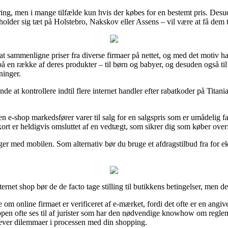
ering, men i mange tilfælde kun hvis der købes for en bestemt pris. Des
older sig tæt på Holstebro, Nakskov eller Assens – vil være at få dem ti
at sammenligne priser fra diverse firmaer på nettet, og med det motiv har
å en række af deres produkter – til børn og babyer, og desuden også ti
ninger.
nde at kontrollere indtil flere internet handler efter rabatkoder på Tita
n e-shop markedsfører varer til salg for en salgspris som er umådelig fa
rt er heldigvis omsluttet af en vedtægt, som sikrer dig som køber overf
inger med mobilen. Som alternativ bør du bruge et afdragstilbud fra for ek
net shop bør de de facto tage stilling til butikkens betingelser, men de
m online firmaet er verificeret af e-mærket, fordi det ofte er en angiv
hoppen ofte ses til af jurister som har den nødvendige knowhow om regl
lever dilemmaer i processen med din shopping.