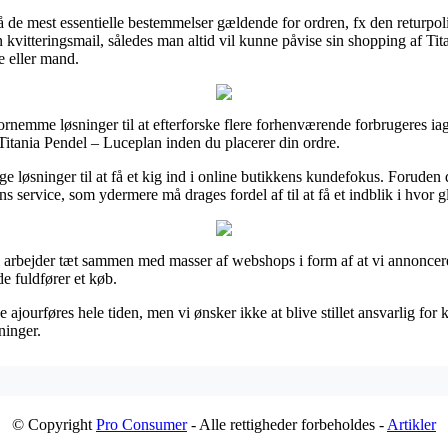
 de mest essentielle bestemmelser gældende for ordren, fx den returpoliti
n kvitteringsmail, således man altid vil kunne påvise sin shopping af T
e eller mand.
nemme løsninger til at efterforske flere forhenværende forbrugeres iagt
f Titania Pendel – Luceplan inden du placerer din ordre.
e løsninger til at få et kig ind i online butikkens kundefokus. Foruden d
s service, som ydermere må drages fordel af til at få et indblik i hvor 
i arbejder tæt sammen med masser af webshops i form af at vi annoncere
e fuldfører et køb.
jourføres hele tiden, men vi ønsker ikke at blive stillet ansvarlig for 
ninger.
© Copyright
Pro Consumer
- Alle rettigheder forbeholdes -
Artikler