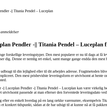
endler -|| Titania Pendel – Luceplan
anmeldelser
eplan Pendler -|| Titania Pendel – Luceplan 
e forskellige leveringstyper. Den mest populære er nu til dags at få leve
asser dig. Denne er nemlig ret enkel, samt mange gange endda den mest 
dbragt til din lejlighed eller til dit arbejdes adresse. Fragtmetoden bli
pliceret. Den mest prisbevidste leveringsform er utvivlsomt at hente o
sted.
 -|| Luceplan Pendler -|| Titania Pendel – Luceplan kan være virkelig
 det utvivlsomt passende at man efterser den forventede leveringsdato v
ring efter en enkelt hverdag på en lang række varenumre, eksempelvis Ti
 et konkret tidspunkt, sådan at de har udsigt til at kunne nå at få pakke