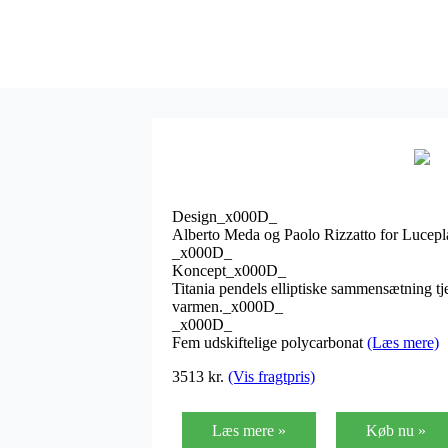
Design_x000D_
Alberto Meda og Paolo Rizzatto for Luce
_x000D_
Koncept_x000D_
Titania pendels elliptiske sammensætning tje
varmen._x000D_
_x000D_
Fem udskiftelige polycarbonat
(Læs mere)
3513
kr.
(Vis fragtpris)
Læs mere »
Køb nu »