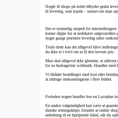
Nogle få shops på nettet tilbyder gratis lev
til levering, som typisk – uanset om man oph
Det er temmelig simpelt for internetbrugere 
kunne slippe for at nedskære salgsværdien p
nogle gange præstere levering uden omkost
Trods dette kan det alligevel blive indbringe
du ikke er i tvivl om at få den laveste pris.
Man skal alligevel ikke glemme, at såfremt e
for en bedragerisk webbutik. Handler med ko
Vi tilråder bestillinger med kort eller betal
at afdrage omkostningerne i flere bidder.
Forinden nogen handler hos en Luceplan inter
En anden valgmulighed kan være at granske o
danske retningslinjer, foruden at online s
anledning til en hjælpende hånd, når du op