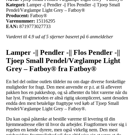
Kategori:
Lamper -|| Pendler -|| Flos Pendler -|| Tjoep Small
Pendel/Væglampe Light Grey – Fatboy®
Producent:
Fatboy®
Varenummer:
15116295
EAN:
8719773027733
Vurderet til
4.9
ud af 5 stjerner baseret på
6
anmeldelser
Lamper -|| Pendler -|| Flos Pendler -||
Tjoep Small Pendel/Væglampe Light
Grey – Fatboy® fra Fatboy®
En hel del online outlets tildeler nu om dage diverse forskellige
muligheder for fragt. Den mest anvendte er p.t. at få afleveret
pakken hos en pakkeshop, og så afhenter du blot varerne når du
har lyst. Fragtmetoden er altså rigtig ukompliceret, samt desuden
endda den mest betalelige fragttype ved køb af Tjoep Small
Pendel/Væglampe Light Grey – Fatboy®.
Du kan også påtænke at bestille varerne til levering til din
hjemmeadresse eller til hvor du arbejder. Fragtformen viser sig i
regelen en kende dyrere, men også virkelig nem. Den mest