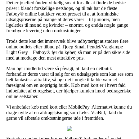
Det er jo efterhånden virkelig smart for alle at finde de bedste
priser i blandt forskellige netshops, og til tak har de fleste
Fatboy® online butikker været presset til at at formindske
udsalgspriserne på mange af deres varer – til juniorer, men
ligeledes til mænd og kvinder – enormt, og endda nogle gange
frembyde levering uden omkostninger.
Trods dette kan det immervæk blive udbytterigt at studere flere
online outlets efter tilbud på Tjoep Small Pendel/Væglampe
Light Grey – Fatboy® før du køber, så man er på den sikre side
med at modtage den mest attraktive pris.
Man bør imidlertid være så påvagt, at ifald en netbutik
forhandler deres varer til salg for en udsalgspris som kan ses som
helt fantastisk attraktiv, så bør det i nogle tilfælde være et
faresignal om en uoprigtig butik. Køb med kort er i hvert fald
indbefattet af et regelsæt, der hjælper kunden imod bedrageriske
online selskaber.
Vi anbefaler køb med kort eller MobilePay. Alternativt kunne du
drage nytte af en afdragsløsning som f.eks. ViaBill, ifald du
gerne vil afbetale omkostningerne ude i fremtiden.
Forinden nogen køber hos en Fatboy® forhandler på nettet