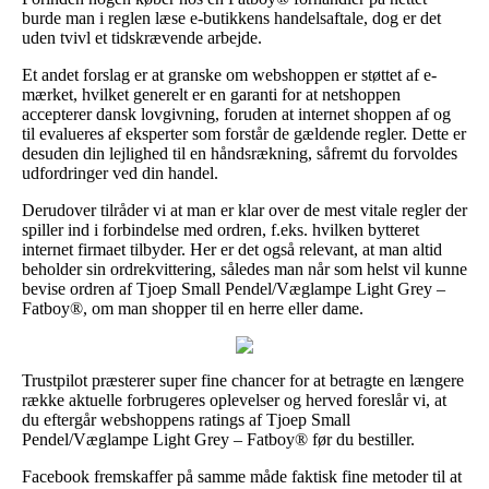
burde man i reglen læse e-butikkens handelsaftale, dog er det
uden tvivl et tidskrævende arbejde.
Et andet forslag er at granske om webshoppen er støttet af e-
mærket, hvilket generelt er en garanti for at netshoppen
accepterer dansk lovgivning, foruden at internet shoppen af og
til evalueres af eksperter som forstår de gældende regler. Dette er
desuden din lejlighed til en håndsrækning, såfremt du forvoldes
udfordringer ved din handel.
Derudover tilråder vi at man er klar over de mest vitale regler der
spiller ind i forbindelse med ordren, f.eks. hvilken bytteret
internet firmaet tilbyder. Her er det også relevant, at man altid
beholder sin ordrekvittering, således man når som helst vil kunne
bevise ordren af Tjoep Small Pendel/Væglampe Light Grey –
Fatboy®, om man shopper til en herre eller dame.
Trustpilot præsterer super fine chancer for at betragte en længere
række aktuelle forbrugeres oplevelser og herved foreslår vi, at
du eftergår webshoppens ratings af Tjoep Small
Pendel/Væglampe Light Grey – Fatboy® før du bestiller.
Facebook fremskaffer på samme måde faktisk fine metoder til at