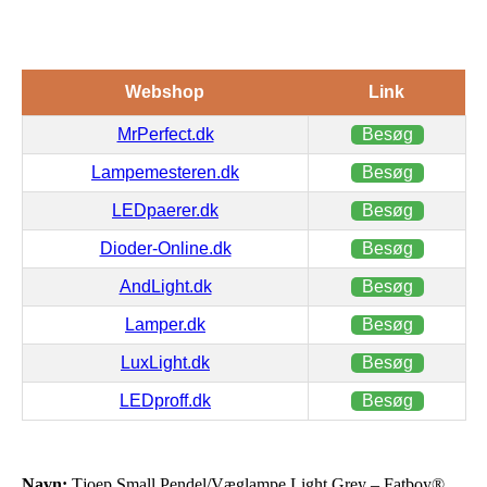
Webshop
Link
MrPerfect.dk
Besøg
Lampemesteren.dk
Besøg
LEDpaerer.dk
Besøg
Dioder-Online.dk
Besøg
AndLight.dk
Besøg
Lamper.dk
Besøg
LuxLight.dk
Besøg
LEDproff.dk
Besøg
Navn:
Tjoep Small Pendel/Væglampe Light Grey – Fatboy®