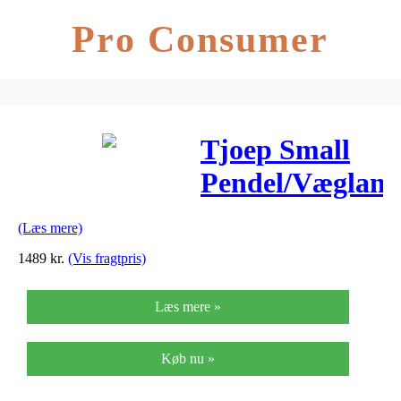
Pro Consumer
Tjoep Small
Pendel/Væglam
Light Grey –
(Læs mere)
Fatboy®
1489
kr.
(Vis fragtpris)
Læs mere »
Køb nu »