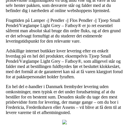
prisbevidste fragtmulighed vil dog altid vise sig at være at du
selv henter pakken, som desværre står og falder med at du
befinder dig i nærheden af online webshoppens hjemsted.
Fragttiden på Lamper -|| Pendler -|| Flos Pendler -|| Tjoep Small
Pendel/Væglampe Light Grey – Fatboy® er jo ret essentiel
såfremt man absolut skal bruge din ordre fluks, og af den grund
er det selvsagt fornuftigt at du studerer det estimerede
leveringstidspunkt for den relevante vare.
Adskillige internet butikker lover levering efter en enkelt
hverdag på en hel del produkter, eksempelvis Tjoep Small
Pendel/Væglampe Light Grey – Fatboy®, som alligevel står og
falder med at bestillingen fuldbyrdes før et besluttet klokkeslæt,
med det formål at de garanteret kan nå at få varen klargjort forud
for at pakkepersonalet holder fyraften.
En hel del e-handler i Danmark frembyder levering uden
omkostninger, men typisk er det under forudsætning af at du
bestiller for en bestemt sum. Desuden skulle du tage den mest
prisbevidste form for levering, der mange gange – om du bor i
Fredericia, Frederikshavn eller Assens – vil blive at få dem til at
levere varerne til et afhentningssted.