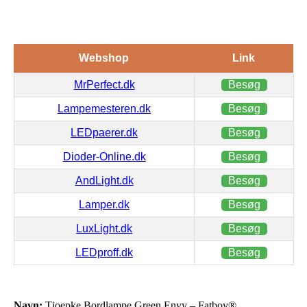
Webshop
Link
MrPerfect.dk
Besøg
Lampemesteren.dk
Besøg
LEDpaerer.dk
Besøg
Dioder-Online.dk
Besøg
AndLight.dk
Besøg
Lamper.dk
Besøg
LuxLight.dk
Besøg
LEDproff.dk
Besøg
Navn:
Tjoepke Bordlampe Green Envy – Fatboy®