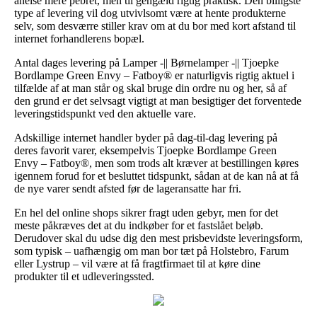
anelse mere pebret, men til gengæld rigtig praktisk. Den billigste
type af levering vil dog utvivlsomt være at hente produkterne
selv, som desværre stiller krav om at du bor med kort afstand til
internet forhandlerens bopæl.
Antal dages levering på Lamper -|| Børnelamper -|| Tjoepke
Bordlampe Green Envy – Fatboy® er naturligvis rigtig aktuel i
tilfælde af at man står og skal bruge din ordre nu og her, så af
den grund er det selvsagt vigtigt at man besigtiger det forventede
leveringstidspunkt ved den aktuelle vare.
Adskillige internet handler byder på dag-til-dag levering på
deres favorit varer, eksempelvis Tjoepke Bordlampe Green
Envy – Fatboy®, men som trods alt kræver at bestillingen køres
igennem forud for et besluttet tidspunkt, sådan at de kan nå at få
de nye varer sendt afsted før de lageransatte har fri.
En hel del online shops sikrer fragt uden gebyr, men for det
meste påkræves det at du indkøber for et fastslået beløb.
Derudover skal du udse dig den mest prisbevidste leveringsform,
som typisk – uafhængig om man bor tæt på Holstebro, Farum
eller Lystrup – vil være at få fragtfirmaet til at køre dine
produkter til et udleveringssted.