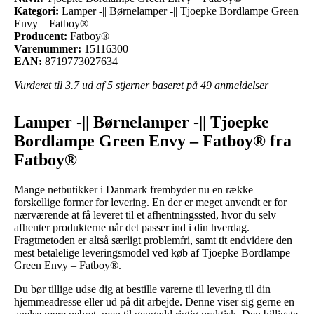
Kategori:
Lamper -|| Børnelamper -|| Tjoepke Bordlampe Green
Envy – Fatboy®
Producent:
Fatboy®
Varenummer:
15116300
EAN:
8719773027634
Vurderet til
3.7
ud af 5 stjerner baseret på
49
anmeldelser
Lamper -|| Børnelamper -|| Tjoepke
Bordlampe Green Envy – Fatboy® fra
Fatboy®
Mange netbutikker i Danmark frembyder nu en række
forskellige former for levering. En der er meget anvendt er for
nærværende at få leveret til et afhentningssted, hvor du selv
afhenter produkterne når det passer ind i din hverdag.
Fragtmetoden er altså særligt problemfri, samt tit endvidere den
mest betalelige leveringsmodel ved køb af Tjoepke Bordlampe
Green Envy – Fatboy®.
Du bør tillige udse dig at bestille varerne til levering til din
hjemmeadresse eller ud på dit arbejde. Denne viser sig gerne en