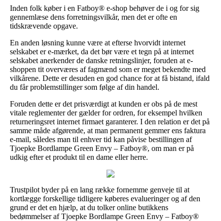
Inden folk køber i en Fatboy® e-shop behøver de i og for sig
gennemlæse dens forretningsvilkår, men det er ofte en
tidskrævende opgave.
En anden løsning kunne være at efterse hvorvidt internet
selskabet er e-mærket, da det bør være et tegn på at internet
selskabet anerkender de danske retningslinjer, foruden at e-
shoppen tit overværes af fagmænd som er meget bekendte med
vilkårene. Dette er desuden en god chance for at få bistand, ifald
du får problemstillinger som følge af din handel.
Foruden dette er det prisværdigt at kunden er obs på de mest
vitale reglementer der gælder for ordren, for eksempel hvilken
returneringsret internet firmaet garanterer. I den relation er det på
samme måde afgørende, at man permanent gemmer ens faktura
e-mail, således man til enhver tid kan påvise bestillingen af
Tjoepke Bordlampe Green Envy – Fatboy®, om man er på
udkig efter et produkt til en dame eller herre.
Trustpilot byder på en lang række fornemme genveje til at
kortlægge forskellige tidligere køberes evalueringer og af den
grund er det en hjælp, at du tolker online butikkens
bedømmelser af Tjoepke Bordlampe Green Envy – Fatboy®