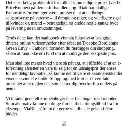
Det er virkelig problemfrit for folk at sammenligne priser (via fx
PriceRunner) på flere e-forhandlere, og til tak har utallige
Fatboy® e-forretninger været presset til at at nedbringe
salgspriserne på varerne – til drenge og piger, og yderligere også
til kvinder og mænd – betragteligt, og endda nogle gange byde
på levering uden omkostninger.
Trods dette kan det stadigvæk vise sig lukrativt at besigtige
diverse online virksomheder efter rabat på Tjoepke Bordlampe
Green Envy – Fatboy® forinden du færdiggør din shopping,
sådan at man ikke er i tvivl om at modtage den skarpeste pris.
Man skal lige meget hvad være så påvagt, at i tilfælde af at en e-
forretning afsætter en vare til salg for en udsalgspris der anses
for uendeligt favorabel, så kunne det tit være et karakteristika der
viser en svindel e-butik. Shopping med kort er i hvert fald
omsluttet af et reglement, som sikrer dig overfor fup outlets på
nettet.
Vi tilråder generelt kortbetalinger eller betalinger med mobilen.
Som alternativ kunne du drage fordel af et afdragstilbud fra for
eksempel ViaBill, såfremt du gerne vil afbetale prisen i flere
bidder.