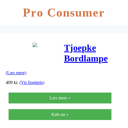
Pro Consumer
Tjoepke
Bordlampe
Green Envy –
(Læs mere)
Fatboy®
409
kr.
(Vis fragtpris)
Læs mere »
Køb nu »