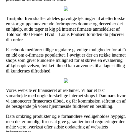
Trustpilot fremskaffer aldeles gavnlige løsninger til at efterforske
en stor gruppe nuværende forbrugeres domme og derved er det
en hjælp, at du tager et kig på internet firmaets anmeldelser af
Toldbod 400 Pendel Hvid – Louis Poulsen forinden du placerer
din ordre.
Facebook medfører tillige regulære gavnlige muligheder for at få
en idé om e-firmaets popularitet. I øvrigt er der en række internet
shops som giver kunderne mulighed for at skrive en evaluering
af købsoplevelsen, hvilket tilmed kan anvendes til at tage stilling
til kundernes tilfredshed.
Vores website er finansieret af reklamer. Vi har et fast
samarbejde med nogle forskellige internet shops i Danmark hvor
vi annoncerer firmaernes tilbud, og får kommission såfremt en af
de besøgende på vores hjemmeside fuldfører en bestilling.
Data omkring produkter og e-forhandlere vedligeholdes hyppigt,
men det er umuligt for os at give garantier imod reguleringer der
måtte være iværksat efter sidste opdatering af websitets