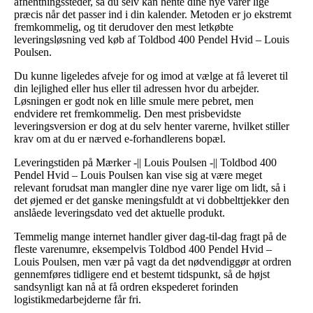
afhentningssteder, så du selv kan hente dine nye varer lige
præcis når det passer ind i din kalender. Metoden er jo ekstremt
fremkommelig, og tit derudover den mest letkøbte
leveringsløsning ved køb af Toldbod 400 Pendel Hvid – Louis
Poulsen.
Du kunne ligeledes afveje for og imod at vælge at få leveret til
din lejlighed eller hus eller til adressen hvor du arbejder.
Løsningen er godt nok en lille smule mere pebret, men
endvidere ret fremkommelig. Den mest prisbevidste
leveringsversion er dog at du selv henter varerne, hvilket stiller
krav om at du er nærved e-forhandlerens bopæl.
Leveringstiden på Mærker -|| Louis Poulsen -|| Toldbod 400
Pendel Hvid – Louis Poulsen kan vise sig at være meget
relevant forudsat man mangler dine nye varer lige om lidt, så i
det øjemed er det ganske meningsfuldt at vi dobbelttjekker den
anslåede leveringsdato ved det aktuelle produkt.
Temmelig mange internet handler giver dag-til-dag fragt på de
fleste varenumre, eksempelvis Toldbod 400 Pendel Hvid –
Louis Poulsen, men vær på vagt da det nødvendiggør at ordren
gennemføres tidligere end et bestemt tidspunkt, så de højst
sandsynligt kan nå at få ordren ekspederet forinden
logistikmedarbejderne får fri.