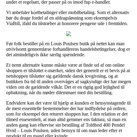
under et regelsæt, der passer på os imod fup e-handler.
Vi anbefaler kortbetalinger eller mobilbetaling. Som et alternativ
bør du drage fordel af en afdragsløsning som eksempelvis
ViaBill, ifald du tilstræber at honorere pengene ude i fremtiden.
Før folk bestiller på en Louis Poulsen butik på nettet kan man
utvivlsomt gennemlæse forhandlerens handelsbetingelser, dog er
det almindeligvis ikke særlig spændende.
Et nemt alternativ kunne måske være at finde ud af om online
shoppen er tilsluttet e-mærket, siden det generelt er et bevis på at
netshoppen tilslutter sig gældende dansk lovgivning, og at
butikken fra tid til anden overvåges af sagkyndige der har megen
viden om de gældende vilkår. Det er en rigtig god lejlighed til
opbakning, når du møder dilemmaer med din bestilling.
Endvidere kan det være til hjælp at kunden er hensynstagende til
de mest essentielle bestemmelser der har indflydelse på ordren,
som for eksempel den returret shoppen har. I den relation er det
tilmed essesentielt, at man altid gemmer ens faktura, så man en
anden gang kan eftervise sin bestilling af Toldbod 400 Pendel
Hvid – Louis Poulsen, uden hensyn til om man leder efter et
produkt til en mand eller kvinde.