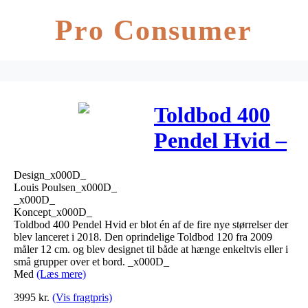
Pro Consumer
Toldbod 400
Pendel Hvid –
Louis Poulsen
Design_x000D_
Louis Poulsen_x000D_
_x000D_
Koncept_x000D_
Toldbod 400 Pendel Hvid er blot én af de fire nye størrelser der
blev lanceret i 2018. Den oprindelige Toldbod 120 fra 2009
måler 12 cm. og blev designet til både at hænge enkeltvis eller i
små grupper over et bord. _x000D_
Med
(Læs mere)
3995
kr.
(Vis fragtpris)