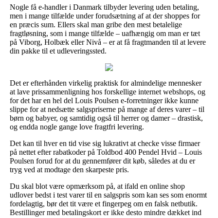
Nogle få e-handler i Danmark tilbyder levering uden betaling,
men i mange tilfælde under forudsætning af at der shoppes for
en præcis sum. Ellers skal man gribe den mest betalelige
fragtløsning, som i mange tilfælde – uafhængig om man er tæt
på Viborg, Holbæk eller Nivå – er at få fragtmanden til at levere
din pakke til et udleveringssted.
Det er efterhånden virkelig praktisk for almindelige mennesker
at lave prissammenligning hos forskellige internet webshops, og
for det har en hel del Louis Poulsen e-forretninger ikke kunne
slippe for at nedsætte salgspriserne på mange af deres varer – til
børn og babyer, og samtidig også til herrer og damer – drastisk,
og endda nogle gange love fragtfri levering.
Det kan til hver en tid vise sig lukrativt at checke visse firmaer
på nettet efter rabatkoder på Toldbod 400 Pendel Hvid – Louis
Poulsen forud for at du gennemfører dit køb, således at du er
tryg ved at modtage den skarpeste pris.
Du skal blot være opmærksom på, at ifald en online shop
udlover bedst i test varer til en salgspris som kan ses som enormt
fordelagtig, bør det tit være et fingerpeg om en falsk netbutik.
Bestillinger med betalingskort er ikke desto mindre dækket ind