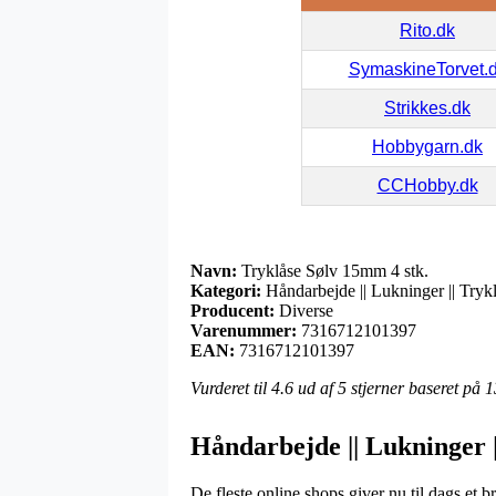
Rito.dk
SymaskineTorvet.
Strikkes.dk
Hobbygarn.dk
CCHobby.dk
Navn:
Tryklåse Sølv 15mm 4 stk.
Kategori:
Håndarbejde || Lukninger || Trykl
Producent:
Diverse
Varenummer:
7316712101397
EAN:
7316712101397
Vurderet til
4.6
ud af 5 stjerner baseret på
1
Håndarbejde || Lukninger |
De fleste online shops giver nu til dags et b