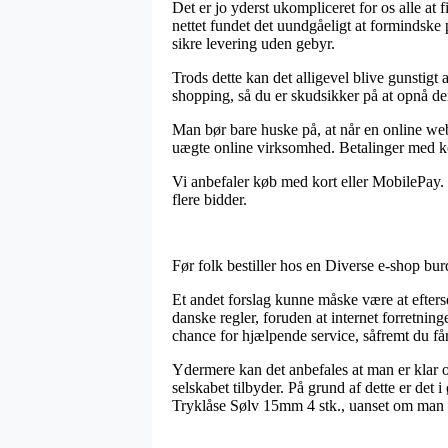
Det er jo yderst ukompliceret for os alle at f
nettet fundet det uundgåeligt at formindske 
sikre levering uden gebyr.
Trods dette kan det alligevel blive gunstigt
shopping, så du er skudsikker på at opnå den 
Man bør bare huske på, at når en online webs
uægte online virksomhed. Betalinger med kor
Vi anbefaler køb med kort eller MobilePay. 
flere bidder.
Før folk bestiller hos en Diverse e-shop bu
Et andet forslag kunne måske være at efters
danske regler, foruden at internet forretnin
chance for hjælpende service, såfremt du f
Ydermere kan det anbefales at man er klar ov
selskabet tilbyder. På grund af dette er det i
Tryklåse Sølv 15mm 4 stk., uanset om man s