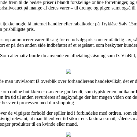
inde frem til de bedste priser i blandt forskellige online forretninger, o
prisniveauet på mange af deres varer – til drenge og piger, samt også t
 at tjekke nogle få internet handler efter rabatkoder på Tryklåse Sølv 15
prisbilligste pris.
hop annoncerer varer til salg for en udsalgspris som er ufattelig lav, s
t er på den anden side indbefattet af et regelsæt, som beskytter kunde
Som alternativ burde du anvende en afbetalingsløsning som fx ViaBill, 
rde man utvivlsomt få overblik over forhandlerens handelsvilkår, det er 
e om online butikken er e-mærke godkendt, som typisk er en indikator for
gen fra tid til anden revurderes af sagkyndige der har megen viden om d
år besvær i processen med din shopping.
er de vigtigste forhold der spiller ind i forbindelse med ordren, som ek
 øvrigt relevant, at man til enhver tid sikrer ens faktura e-mail, således 
øger produkter til en kvinde eller mand.