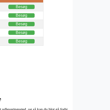
Besøg
Besøg
Besøg
Besøg
Besøg
e
et udleveringssted, og så kan du blot gå forbi