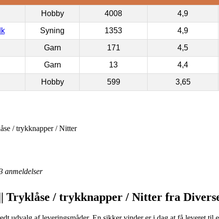
Hobby
4008
4,9
dk
Syning
1353
4,9
Garn
171
4,5
Garn
13
4,4
Hobby
599
3,65
åse / trykknapper / Nitter
3
anmeldelser
| Tryklåse / trykknapper / Nitter fra Divers
redt udvalg af leveringsmåder. En sikker vinder er i dag at få leveret til 