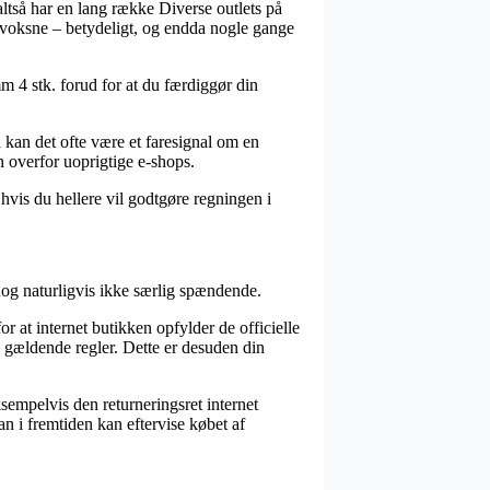
g altså har en lang række Diverse outlets på
il voksne – betydeligt, og endda nogle gange
mm 4 stk. forud for at du færdiggør din
å kan det ofte være et faresignal om en
n overfor uoprigtige e-shops.
hvis du hellere vil godtgøre regningen i
dog naturligvis ikke særlig spændende.
 at internet butikken opfylder de officielle
e gældende regler. Dette er desuden din
sempelvis den returneringsret internet
man i fremtiden kan eftervise købet af