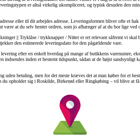
Leveringstypen er altså virkelig ukompliceret, og typisk desuden den min
adresse eller til dit arbejdes adresse. Leveringsformen bliver ofte et hak
at være at du selv henter ordren, som jo afhænger af at du bor lige ved o
nger || Tryklåse / trykknapper / Nitter er ret relevant såfremt vi skal 
n tjekker den estimerede leveringsdato for den pågældende vare.
til levering efter en enkelt hverdag på mange af butikkens varenumre, 
gen indsendes inden et bestemt tidspunkt, sådan at de højst sandsynligt ka
ring uden betaling, men for det meste kræves det at man køber for et bes
m du opholder sig i Roskilde, Birkerød eller Ringkøbing – vil blive at få