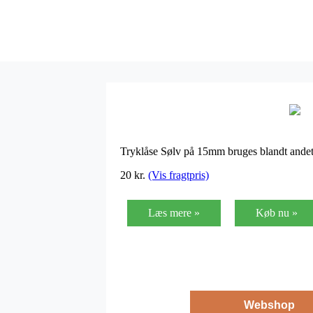
Tryklåse Sølv på 15mm bruges blandt andet t
20
kr.
(Vis fragtpris)
Læs mere »
Køb nu »
Webshop