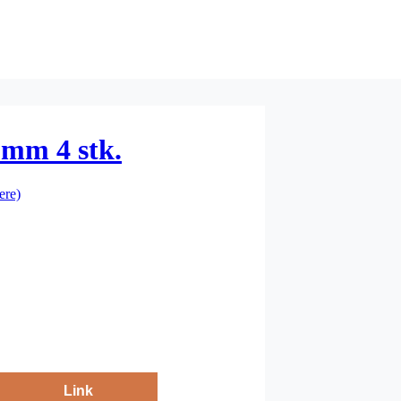
5mm 4 stk.
ere)
Link