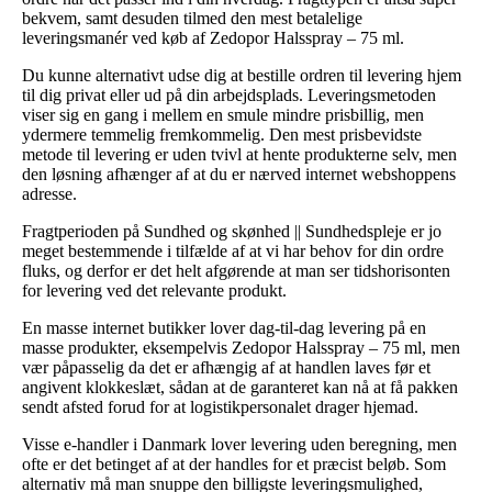
bekvem, samt desuden tilmed den mest betalelige
leveringsmanér ved køb af Zedopor Halsspray – 75 ml.
Du kunne alternativt udse dig at bestille ordren til levering hjem
til dig privat eller ud på din arbejdsplads. Leveringsmetoden
viser sig en gang i mellem en smule mindre prisbillig, men
ydermere temmelig fremkommelig. Den mest prisbevidste
metode til levering er uden tvivl at hente produkterne selv, men
den løsning afhænger af at du er nærved internet webshoppens
adresse.
Fragtperioden på Sundhed og skønhed || Sundhedspleje er jo
meget bestemmende i tilfælde af at vi har behov for din ordre
fluks, og derfor er det helt afgørende at man ser tidshorisonten
for levering ved det relevante produkt.
En masse internet butikker lover dag-til-dag levering på en
masse produkter, eksempelvis Zedopor Halsspray – 75 ml, men
vær påpasselig da det er afhængig af at handlen laves før et
angivent klokkeslæt, sådan at de garanteret kan nå at få pakken
sendt afsted forud for at logistikpersonalet drager hjemad.
Visse e-handler i Danmark lover levering uden beregning, men
ofte er det betinget af at der handles for et præcist beløb. Som
alternativ må man snuppe den billigste leveringsmulighed,