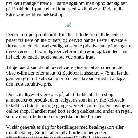
hvilket i mange tilfælde – uafhængig om man opholder sig tæt
på Roskilde, Rønne eller Hundested – vil blive at få dem til at
køre varerne til en pakkeshop.
Det er jo super problemfrit for alle at finde frem til de bedste
priser fra flere online outlets, og derved har de fleste Diverse e-
firmaer fundet det nødvendigt at sænke prisniveauet på mange af
deres varer – til børn, lige så vel som til mænd og kvinder – en
hel del, og endda nogle gange yde gratis fragt.
Til gengæld kan det alligevel være lønsomt at sammenholde
visse e-firmaer efter rabat på Zedopor Halsspray – 75 ml før du
gennemfører dit køb, så du er på den sikre side med at antage
den mest attraktive pris.
Du skal alligevel være obs på, at i tilfælde af at en shop
annoncerer et produkt til en salgspris som kan virke kolossalt
letkøbt, så bør det mange gange være et symbol på en snydagtig
online shop. Handler med kort er dog dækket ind under en regel,
som værner dig imod bedrageriske online firmaer.
Vi slår generelt et slag for bestillinger med betalingskort eller
mobilbetaling. Som et alternativ burde du benytte en