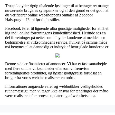
Trustpilot yder rigtig tiltalende løsninger til at betragte ret mange
nuværende brugeres synspunkter og af den grund er det godt, at
du verificerer online webshoppens omtaler af Zedopor
Halsspray – 75 ml før du bestiller.
Facebook fører til lignende ultra gunstige muligheder for at få et
kig ind i online forretningens kundetilfredshed. Herinde ses en
del forretninger på nettet som tilbyder kunderne at meddele en
bedømmelse af virksomhedens service, hvilket på samme måde
må benyttes til at danne dig et indtryk af hvor glade kunderne er.
Denne side er finansieret af annoncer. Vi har et fast samarbejde
med flere online virksomheder eftersom vi fremviser
forretningernes produkter, og høster godtgørelse forudsat en
bruger fra vores website realiserer en ordre.
Informationer angående varer og webbutikker vedligeholdes
rutinemæssigt, men vi tager ikke ansvar for ændringer der måtte
være realiseret efter seneste opdatering af websitets data.