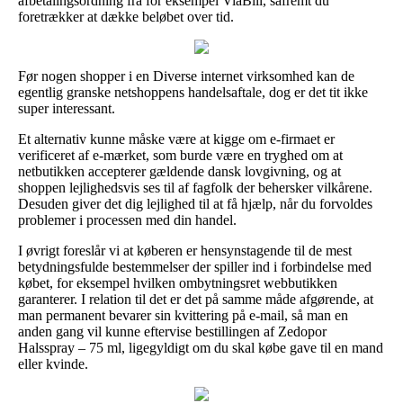
afbetalingsordning fra for eksempel ViaBill, såfremt du
foretrækker at dække beløbet over tid.
Før nogen shopper i en Diverse internet virksomhed kan de
egentlig granske netshoppens handelsaftale, dog er det tit ikke
super interessant.
Et alternativ kunne måske være at kigge om e-firmaet er
verificeret af e-mærket, som burde være en tryghed om at
netbutikken accepterer gældende dansk lovgivning, og at
shoppen lejlighedsvis ses til af fagfolk der behersker vilkårene.
Desuden giver det dig lejlighed til at få hjælp, når du forvoldes
problemer i processen med din handel.
I øvrigt foreslår vi at køberen er hensynstagende til de mest
betydningsfulde bestemmelser der spiller ind i forbindelse med
købet, for eksempel hvilken ombytningsret webbutikken
garanterer. I relation til det er det på samme måde afgørende, at
man permanent bevarer sin kvittering på e-mail, så man en
anden gang vil kunne eftervise bestillingen af Zedopor
Halsspray – 75 ml, ligegyldigt om du skal købe gave til en mand
eller kvinde.